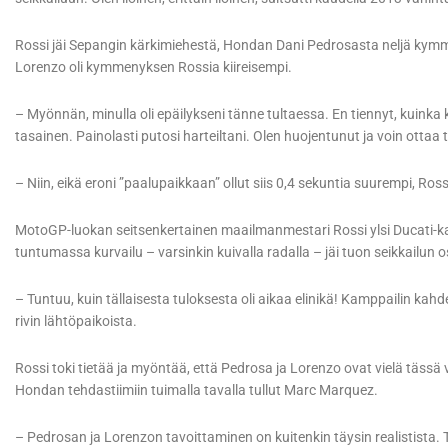
Rossi jäi Sepangin kärkimiehestä, Hondan Dani Pedrosasta neljä kymm
Lorenzo oli kymmenyksen Rossia kiireisempi.
– Myönnän, minulla oli epäilykseni tänne tultaessa. En tiennyt, kuinka k
tasainen. Painolasti putosi harteiltani. Olen huojentunut ja voin ottaa
– Niin, eikä eroni ”paalupaikkaan” ollut siis 0,4 sekuntia suurempi, Ro
MotoGP-luokan seitsenkertainen maailmanmestari Rossi ylsi Ducati-kau
tuntumassa kurvailu – varsinkin kuivalla radalla – jäi tuon seikkailun o
– Tuntuu, kuin tällaisesta tuloksesta oli aikaa elinikä! Kamppailin ka
rivin lähtöpaikoista.
Rossi toki tietää ja myöntää, että Pedrosa ja Lorenzo ovat vielä tässä
Hondan tehdastiimiin tuimalla tavalla tullut Marc Marquez.
– Pedrosan ja Lorenzon tavoittaminen on kuitenkin täysin realistista. T