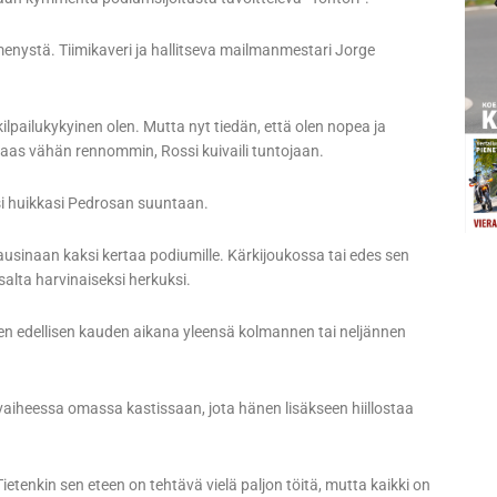
enystä. Tiimikaveri ja hallitseva mailmanmestari Jorge
ilpailukykyinen olen. Mutta nyt tiedän, että olen nopea ja
 taas vähän rennommin, Rossi kuivaili tuntojaan.
ssi huikkasi Pedrosan suuntaan.
sinaan kaksi kertaa podiumille. Kärkijoukossa tai edes sen
salta harvinaiseksi herkuksi.
hden edellisen kauden aikana yleensä kolmannen tai neljännen
 vaiheessa omassa kastissaan, jota hänen lisäkseen hiillostaa
ietenkin sen eteen on tehtävä vielä paljon töitä, mutta kaikki on