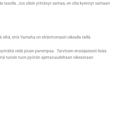
a tasolla. Jos olisin yrittänyt samaa, en olisi kyennyt samaan
siltä, että Yamaha on ehdottomasti oikealla tiellä.
örältä vielä jotain parempaa. Tarvitsen ensisijaisesti lisää
minä tunsin tuon pyörän ajettavuudeltaan oikeastaan