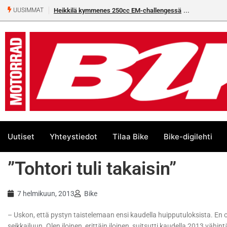
Heikkilä kymmenes 250cc EM-challengessä
UUSIMMAT
Uutiset
Yhteystiedot
Tilaa Bike
Bike-digilehti
”Tohtori tuli takaisin”
7 helmikuun, 2013
Bike
– Uskon, että pystyn taistelemaan ensi kaudella huipputuloksista. En 
seikkailuun. Olen iloinen, erittäin iloinen, suitsutti kaudella 2013 väh