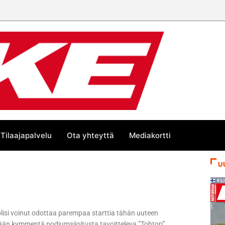
Tilaajapalvelu
Ota yhteyttä
Mediakortti
U
olisi voinut odottaa parempaa starttia tähän uuteen
intään kymmentä podiumsijoitusta tavoitteleva ”Tohtori”.