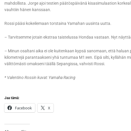
mahdollista. Jorge ajoi testien päätöspäivänä kisasimulaation korkeall
vauhtiin hänen kanssaan.
Rossi pääsi kokeilemaan torstaina Yamahan uusinta uutta.
– Tarvitsemme jotain ekstraa taistelussa Hondaa vastaan. Nyt näyttää 
– Minun osaltani aika ei ole kuitenkaan kypsä sanomaan, että haluan py
kilometrejä parantaakseni yhä tuntumaa M1:een. Eipä silti, kyllähän 
välittömästi omakseni täällä Sepangissa, vahvisti Rossi.
* Valentino Rossin kuvat: Yamaha Racing
Jaa tämä:
Facebook
X