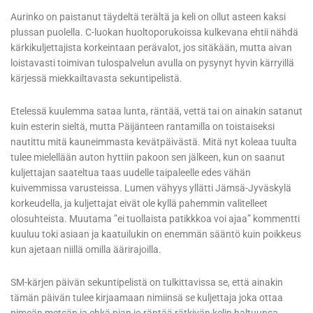
Aurinko on paistanut täydeltä terältä ja keli on ollut asteen kaksi
plussan puolella. C-luokan huoltoporukoissa kulkevana ehtii nähdä
kärkikuljettajista korkeintaan perävalot, jos sitäkään, mutta aivan
loistavasti toimivan tulospalvelun avulla on pysynyt hyvin kärryillä
kärjessä miekkailtavasta sekuntipelistä.
Etelessä kuulemma sataa lunta, räntää, vettä tai on ainakin satanut
kuin esterin sieltä, mutta Päijänteen rantamilla on toistaiseksi
nautittu mitä kauneimmasta kevätpäivästä. Mitä nyt koleaa tuulta
tulee mielellään auton hyttiin pakoon sen jälkeen, kun on saanut
kuljettajan saateltua taas uudelle taipaleelle edes vähän
kuivemmissa varusteissa. Lumen vähyys yllätti Jämsä-Jyväskylä
korkeudella, ja kuljettajat eivät ole kyllä pahemmin valitelleet
olosuhteista. Muutama ”ei tuollaista patikkkoa voi ajaa” kommentti
kuuluu toki asiaan ja kaatuilukin on enemmän sääntö kuin poikkeus
kun ajetaan niillä omilla äärirajoilla.
SM-kärjen päivän sekuntipelistä on tulkittavissa se, että ainakin
tämän päivän tulee kirjaamaan nimiinsä se kuljettaja joka ottaa