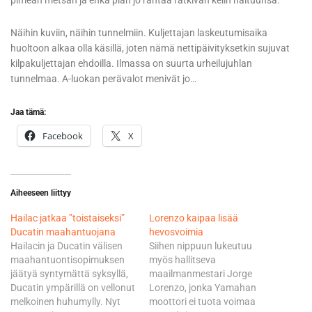
pimeän metsän ja ehkä pian jo räntää rätkivän kelin haltuunsa.
Näihin kuviin, näihin tunnelmiin. Kuljettajan laskeutumisaika
huoltoon alkaa olla käsillä, joten nämä nettipäivityksetkin sujuvat
kilpakuljettajan ehdoilla. Ilmassa on suurta urheilujuhlan
tunnelmaa. A-luokan perävalot menivät jo…
Jaa tämä:
Facebook
X
Aiheeseen liittyy
Hailac jatkaa ”toistaiseksi”
Lorenzo kaipaa lisää
Ducatin maahantuojana
hevosvoimia
Hailacin ja Ducatin välisen
Siihen nippuun lukeutuu
maahantuontisopimuksen
myös hallitseva
jäätyä syntymättä syksyllä,
maailmanmestari Jorge
Ducatin ympärillä on vellonut
Lorenzo, jonka Yamahan
melkoinen huhumylly. Nyt
moottori ei tuota voimaa