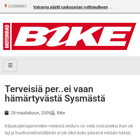
UUSIMMAT
Valsarna päätti runkosarjan voittoputkeen
Terveisiä per..ei vaan
hämärtyvästä Sysmästä
28 maaliskuun, 2009
Bike
Kilpakuljettajammekin mielestä enduro on vielä toistaiseksi ihan ok
laji ja huoltomiehistöllähän ei ole ollut koko päivänä mitään hätää.