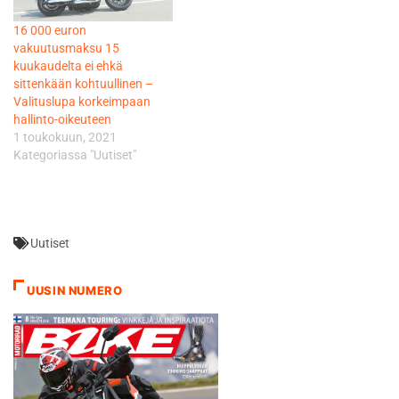
nauttinut siitä. Se on
täydennyksen allroad-
16 000 euron
mukavaa puuhaa, mutta
tyyppisten moottoripyörien
vakuutusmaksu 15
puitteet pitää olla kunnossa.
tuoteryhmään. Alle…
kuukaudelta ei ehkä
Paljon lunta, hyvä…
sittenkään kohtuullinen –
Valituslupa korkeimpaan
hallinto-oikeuteen
1 toukokuun, 2021
Kategoriassa "Uutiset"
Uutiset
UUSIN NUMERO