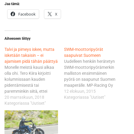
Jaa tämä:
Facebook
X
Aiheeseen liittyy
Talvi ja pimeys iskee, mutta
SWM-moottoripyörät
isketään takaisin – ei
saapuivat Suomeen
ajamisen pidä tähän päättyä
Uudelleen henkiin herätetyn
Monelle meistä kausi alkaa
SWM-moottoripyörämerkin
olla ohi. Tero Kiira kirjoitti
malliston ensimmäinen
kolumnissaan kauden
pyörä on saapunut Suomen
pidentämisestä tai
maaperälle. MP-Racing Oy
paremminkin siitä, ettei
on saanut ensimmäisen
12 elokuun, 2015
kautta lopeta ollenkaan.
20 marraskuun, 2018
lähetyksen Italiasta ja RS
Kategoriassa "Uutiset"
Ajamista voi jatkaa läpi
Kategoriassa "Uutiset"
650 R koeajopyörä onkin
talven ja siirtyä
valmiina ajoon jo ensi viikolla
saumattomasti seuraavaan
34. Suomalaisia motoristeja
ajokauteen. Olen itsekin
varmasti kiinnostava malli
aikanani ajanut
SWM:n enduromallistosta on
lumispoorissa ja jopa
RS 650 R, joka tuo odotetun