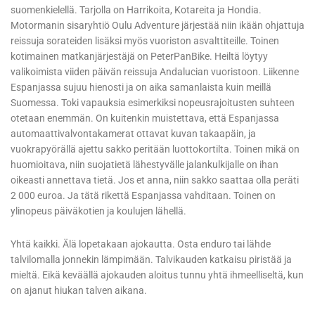
suomenkielellä. Tarjolla on Harrikoita, Kotareita ja Hondia.
Motormanin sisaryhtiö Oulu Adventure järjestää niin ikään ohjattuja
reissuja sorateiden lisäksi myös vuoriston asvalttiteille. Toinen
kotimainen matkanjärjestäjä on PeterPanBike. Heiltä löytyy
valikoimista viiden päivän reissuja Andalucian vuoristoon. Liikenne
Espanjassa sujuu hienosti ja on aika samanlaista kuin meillä
Suomessa. Toki vapauksia esimerkiksi nopeusrajoitusten suhteen
otetaan enemmän. On kuitenkin muistettava, että Espanjassa
automaattivalvontakamerat ottavat kuvan takaapäin, ja
vuokrapyörällä ajettu sakko peritään luottokortilta. Toinen mikä on
huomioitava, niin suojatietä lähestyvälle jalankulkijalle on ihan
oikeasti annettava tietä. Jos et anna, niin sakko saattaa olla peräti
2 000 euroa. Ja tätä rikettä Espanjassa vahditaan. Toinen on
ylinopeus päiväkotien ja koulujen lähellä.
Yhtä kaikki. Älä lopetakaan ajokautta. Osta enduro tai lähde
talvilomalla jonnekin lämpimään. Talvikauden katkaisu piristää ja
mieltä. Eikä keväällä ajokauden aloitus tunnu yhtä ihmeelliseltä, kun
on ajanut hiukan talven aikana.