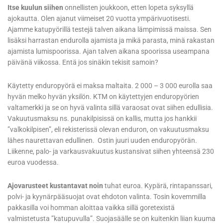
Itse kuulun siihen
onnellisten joukkoon, etten lopeta syksyllä
ajokautta. Olen ajanut viimeiset 20 vuotta ympärivuotisesti.
Ajamme katupyörillä testejä talven aikana lämpimissä maissa. Sen
lisäksi harrastan endurolla ajamista ja mikä parasta, minä rakastan
ajamista lumispoorissa. Ajan talven aikana spoorissa useampana
päivänä viikossa. Entä jos sinäkin tekisit samoin?
Käytetty enduropyörä ei maksa maltaita. 2 000 – 3 000 eurolla saa
hyvän melko hyvän yksilön. KTM on käytettyjen enduropyörien
valtamerkki ja se on hyvä valinta sillä varaosat ovat siihen edullisia.
Vakuutusmaksu ns. punakilpisissä on kallis, mutta jos hankkii
”valkokilpisen”, eli rekisterissä olevan enduron, on vakuutusmaksu
lähes naurettavan edullinen. Ostin juuri uuden enduropyörän.
Liikenne, palo- ja varkausvakuutus kustansivat siihen yhteensä 230
euroa vuodessa.
Ajovarusteet kustantavat noin
tuhat euroa. Kypärä, rintapanssari,
polvi- ja kyynärpääsuojat ovat ehdoton valinta. Tosin kovemmilla
pakkasilla voi homman aloittaa vaikka sillä goretexistä
valmistetusta ”katupuvulla”. Suojasäälle se on kuitenkin liian kuuma