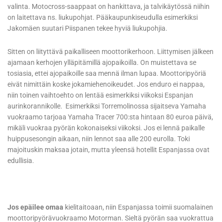
valinta. Motocross-saappaat on hankittava, ja talvikäytössä niihin
on laitettava ns. liukupohjat. Pääkaupunkiseudulla esimerkiksi
Jakomäen suutari Piispanen tekee hyviä liukupohjia.
Sitten on liityttävä paikalliseen moottorikerhoon. Liittymisen jälkeen
ajamaan kerhojen ylläpitämillä ajopaikoilla. On muistettava se
tosiasia, ettei ajopaikoille saa mennä ilman lupaa. Moottoripyöriä
eivät nimittäin koske jokamiehenoikeudet. Jos enduro ei nappaa,
niin toinen vaihtoehto on lentää esimerkiksi viikoksi Espanjan
aurinkorannikolle. Esimerkiksi Torremolinossa sijaitseva Yamaha
vuokraamo tarjoaa Yamaha Tracer 700:sta hintaan 80 euroa päivä,
mikäli vuokraa pyörän kokonaiseksi viikoksi. Jos ei lennä paikalle
huippusesongin aikaan, niin lennot saa alle 200 eurolla. Toki
majoituskin maksaa jotain, mutta yleensä hotellit Espanjassa ovat
edullisia.
Jos epäilee omaa
kielitaitoaan, niin Espanjassa toimii suomalainen
moottoripyörävuokraamo Motorman. Sieltä pyörän saa vuokrattua