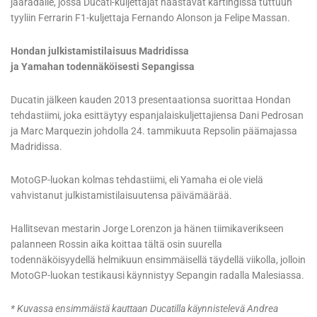
jääradalle, jossa Ducati-kuljettajat haastavat kartingissa tuttuun
tyyliin Ferrarin F1-kuljettaja Fernando Alonson ja Felipe Massan.
Hondan julkistamistilaisuus Madridissa
ja Yamahan todennäköisesti Sepangissa
Ducatin jälkeen kauden 2013 presentaationsa suorittaa Hondan
tehdastiimi, joka esittäytyy espanjalaiskuljettajiensa Dani Pedrosan
ja Marc Marquezin johdolla 24. tammikuuta Repsolin päämajassa
Madridissa.
MotoGP-luokan kolmas tehdastiimi, eli Yamaha ei ole vielä
vahvistanut julkistamistilaisuutensa päivämäärää.
Hallitsevan mestarin Jorge Lorenzon ja hänen tiimikaverikseen
palanneen Rossin aika koittaa tältä osin suurella
todennäköisyydellä helmikuun ensimmäisellä täydellä viikolla, jolloin
MotoGP-luokan testikausi käynnistyy Sepangin radalla Malesiassa.
* Kuvassa ensimmäistä kauttaan Ducatilla käynnistelevä Andrea