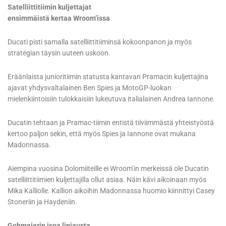
Satelliittitiimin kuljettajat
ensimmäistä kertaa Wroom’issa
Ducati pisti samalla satelliittitiiminsä kokoonpanon ja myös
strategian täysin uuteen uskoon.
Eräänlaista junioritiimin statusta kantavan Pramacin kuljettajina
ajavat yhdysvaltalainen Ben Spies ja MotoGP-luokan
mielenkiintoisiin tulokkaisiin lukeutuva italialainen Andrea Iannone.
Ducatin tehtaan ja Pramac-tiimin entistä tiiviimmästä yhteistyöstä
kertoo paljon sekin, että myös Spies ja Iannone ovat mukana
Madonnassa.
Aiempina vuosina Dolomiiteille ei Wroom’in merkeissä ole Ducatin
satelliittitiimien kuljettajilla ollut asiaa. Näin kävi aikoinaan myös
Mika Kalliolle. Kallion aikoihin Madonnassa huomio kiinnittyi Casey
Stoneriin ja Haydeniin.
Gobmeierin isoa linjausta