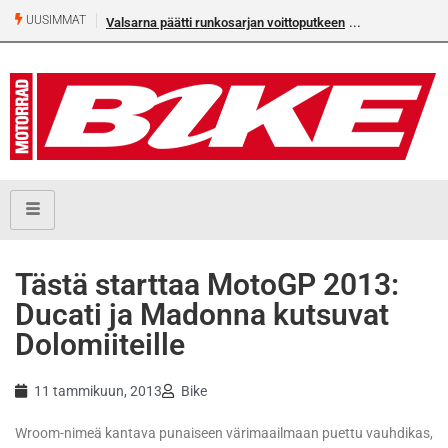
UUSIMMAT
Valsarna päätti runkosarjan voittoputkeen
Älä missaa täm
numeroa!
Tästä starttaa MotoGP 2013:
Ducati ja Madonna kutsuvat
Dolomiiteille
11 tammikuun, 2013
Bike
Wroom-nimeä kantava punaiseen värimaailmaan puettu vauhdikas,