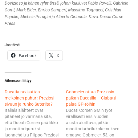
Dovizioso ja hänen ryhmänsä, johon kuuluvat Fabio Rovelli, Gabriele
Conti, Mark Elder, Enrico Samperi, Massimo Tognacci, Cristhian
Pupulin, Michele Perugini ja Alberto Giribuola. Kuva: Ducati Corse
Press
Jaa tämä:
Facebook
X
Aiheeseen liittyy
Ducatia ravisuttaa
Gobmeier ottaa Preziosin
melkoinen puhuri: Preziosi
paikan Ducatilla – Ciabatti
sivuun ja runko Suterilta?
palaa GP-töihin
Italialaislähteet ovat
Ducati Corsen GM:n työt
pitäneet jo varmana sitä,
virallisesti ensi vuoden
että Ducati Corsen päällikkö
alusta aloittava, pitkän
ja moottoriguruksi
moottoriurheilukokemuksen
luonnehdittu Filippo Preziosi
omaava Gobmeier, 53, on