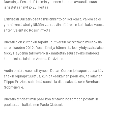
Ducatin ja Ferrarin F1-tiimin yhteinen kauden avaustilaisuus
järjestetään nyt jo 23. kertaa.
Erityisesti Ducatin osalta mielenkiinto on korkealla, vaikka se ei
ymmärrettävästi ylläkään vastaaviin sfääreihin kuin kaksi vuotta
sitten Valentino Rossin myötä.
Ducatilla on kuitenkin tapahtunut varsin merkittäviä muutoksia
sitten kauden 2012. Rossi lähti ja hänen tilalleen yhdysvaltalaisen
Nicky Haydenin tallikaveriksi kiinnitettiin seuraavaksi kahdeksi
kaudeksi italialainen Andrea Dovizioso.
Audin omistukseen siirtyneen Ducati Corsen johtoportaassa kävi
sitäkin rajumpi tuuletus, kun pitkäaikainen päällikkö, italialainen
Filippo Preziosi sai tehdä suosiolla tilaa saksalaiselle Bernhard
Gobmeierille.
Ducatin tehdastiimin päällikön tehtäviä hoitamaan pestattiin
puolestaan italialainen Paolo Ciabatti.