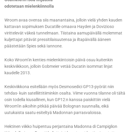
odotetaan mielenkiinnolla
Wroom avaa ovensa siis maanantaina, jolloin vielä yhden kauden
kattavan sopimuksen Ducatille omaava Hayden ja Dovizioso
virittelevät väkeä tunnelmaan. Tiistaina aamupäivällä molemmat
kuljettajat pitävät pressitilaisuutensa ja iltapäivällä ääneen
päästetään Spies sekä Iannone.
Koko Wroom’in kenties mielenkiintoisin päivä osuu kuitenkin
keskiviikkoon, jolloin Gobmeier vetää Ducatin isommat linjat
kaudelle 2013.
Keskiviikkona esitellään myös Desmosedici GP13-pyörät niin
tehdas- kuin satelliittitiiminkin osalta. Viime vuonna tilanne oli tältä
osin todella kiusallinen, kun GP12:n kanssa paiskittiin vielä
Wroom’in aikoihin pitkää päivää Bolognan suunnalla, eikä
uutukaista saatu esiteltyä Madonnan parrasvaloissa.
Hektinen viikko huipentuu perjantaina Madonna di Campiglion