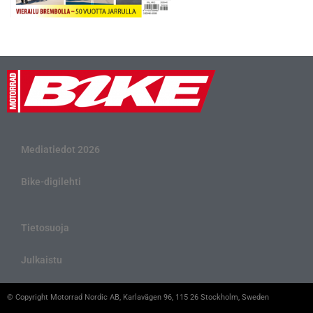
Mediatiedot 2026
Bike-digilehti
Tietosuoja
Julkaistu
© Copyright Motorrad Nordic AB, Karlavägen 96, 115 26 Stockholm, Sweden