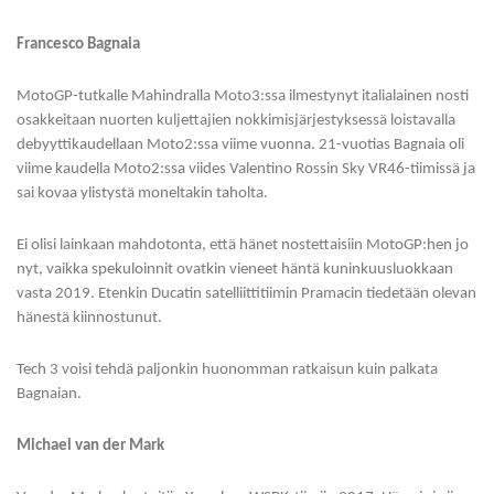
Francesco Bagnaia
MotoGP-tutkalle Mahindralla Moto3:ssa ilmestynyt italialainen nosti
osakkeitaan nuorten kuljettajien nokkimisjärjestyksessä loistavalla
debyyttikaudellaan Moto2:ssa viime vuonna. 21-vuotias Bagnaia oli
viime kaudella Moto2:ssa viides Valentino Rossin Sky VR46-tiimissä ja
sai kovaa ylistystä moneltakin taholta.
Ei olisi lainkaan mahdotonta, että hänet nostettaisiin MotoGP:hen jo
nyt, vaikka spekuloinnit ovatkin vieneet häntä kuninkuusluokkaan
vasta 2019. Etenkin Ducatin satelliittitiimin Pramacin tiedetään olevan
hänestä kiinnostunut.
Tech 3 voisi tehdä paljonkin huonomman ratkaisun kuin palkata
Bagnaian.
Michael van der Mark