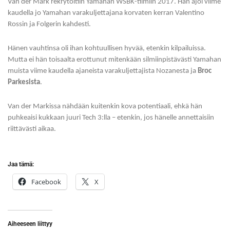
Van der Mark rekrytoitiin Yamahan WSBK-tiimiin 2017. Hän ajoi viime
kaudella jo Yamahan varakuljettajana korvaten kerran Valentino
Rossin ja Folgerin kahdesti.
Hänen vauhtinsa oli ihan kohtuullisen hyvää, etenkin kilpailuissa.
Mutta ei hän toisaalta erottunut mitenkään silmiinpistävästi Yamahan
muista viime kaudella ajaneista varakuljettajista Nozanesta ja
Broc
Parkesista
.
Van der Markissa nähdään kuitenkin kova potentiaali, ehkä hän
puhkeaisi kukkaan juuri Tech 3:lla – etenkin, jos hänelle annettaisiin
riittävästi aikaa.
Jaa tämä:
Facebook
X
Aiheeseen liittyy