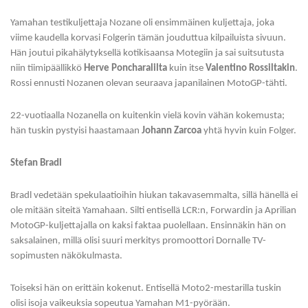
Yamahan testikuljettaja Nozane oli ensimmäinen kuljettaja, joka
viime kaudella korvasi Folgerin tämän jouduttua kilpailuista sivuun.
Hän joutui pikahälytyksellä kotikisaansa Motegiin ja sai suitsutusta
niin tiimipäällikkö
Herve Poncharalilta
kuin itse
Valentino Rossiltakin
.
Rossi ennusti Nozanen olevan seuraava japanilainen MotoGP-tähti.
22-vuotiaalla Nozanella on kuitenkin vielä kovin vähän kokemusta;
hän tuskin pystyisi haastamaan
Johann Zarcoa
yhtä hyvin kuin Folger.
Stefan Bradl
Bradl vedetään spekulaatioihin hiukan takavasemmalta, sillä hänellä ei
ole mitään siteitä Yamahaan. Silti entisellä LCR:n, Forwardin ja Aprilian
MotoGP-kuljettajalla on kaksi faktaa puolellaan. Ensinnäkin hän on
saksalainen, millä olisi suuri merkitys promoottori Dornalle TV-
sopimusten näkökulmasta.
Toiseksi hän on erittäin kokenut. Entisellä Moto2-mestarilla tuskin
olisi isoja vaikeuksia sopeutua Yamahan M1-pyörään.