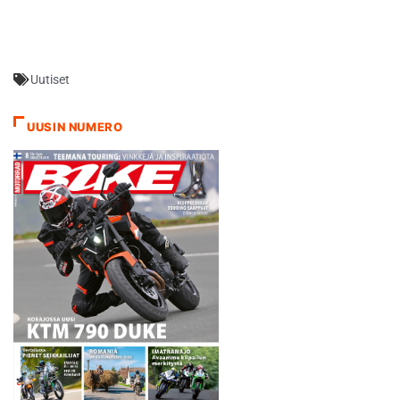
kuntouttava Hondan Jorge
Lorenzo. LCR Hondan Cal
Crutchlow palasi radoille
sitten lokakuisen
Uutiset
loukkaantumisensa, vauhti
riitti sijaan 14 1,060 sekuntia
kärjestä. Mika Kallio ajoi
UUSIN NUMERO
KTM:llä 19:nneksi parhaan
ajan jääden…