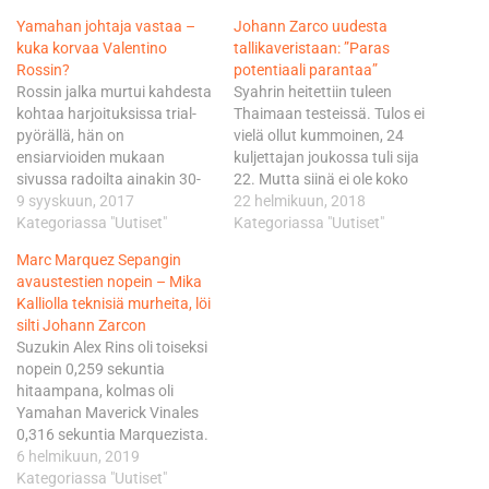
Yamahan johtaja vastaa –
Johann Zarco uudesta
kuka korvaa Valentino
tallikaveristaan: ”Paras
Rossin?
potentiaali parantaa”
Rossin jalka murtui kahdesta
Syahrin heitettiin tuleen
kohtaa harjoituksissa trial-
Thaimaan testeissä. Tulos ei
pyörällä, hän on
vielä ollut kummoinen, 24
ensiarvioiden mukaan
kuljettajan joukossa tuli sija
sivussa radoilta ainakin 30-
22. Mutta siinä ei ole koko
40 päivää eli vähintään kaksi
9 syyskuun, 2017
totuus. Hän kaatui
22 helmikuun, 2018
MotoGP-viikonloppua.
Kategoriassa "Uutiset"
ainoastaan kerran koko
Kategoriassa "Uutiset"
Yamaha ei kuitenkaan ota
viikonlopun aikana, eikä
Marc Marquez Sepangin
varakuljettajaa Rossin tilalle
paras aika jäänyt lopulta
avaustestien nopein – Mika
ainakaan Misanon GP:ssä
kuin 1.67 sekuntia Zarcosta.
Kalliolla teknisiä murheita, löi
tänä viikonloppuna. Jos
Ei hullummin kaverilta, joka
silti Johann Zarcon
Rossi ei toivu seuraavaan
ajoi ensi kertaa Yamahan
Suzukin Alex Rins oli toiseksi
osakilpailuun Aragoniaan
MotoGP-pyörällä. Kun
nopein 0,259 sekuntia
kahden viikon päästä, on
Jonas Folger…
hitaampana, kolmas oli
Yamahalla neljä vaihtoehtoa
Yamahan Maverick Vinales
hänen korvaajakseen. Rossi
0,316 sekuntia Marquezista.
on…
Joukosta puuttui
6 helmikuun, 2019
ainoastaan rannettaan yhä
Kategoriassa "Uutiset"