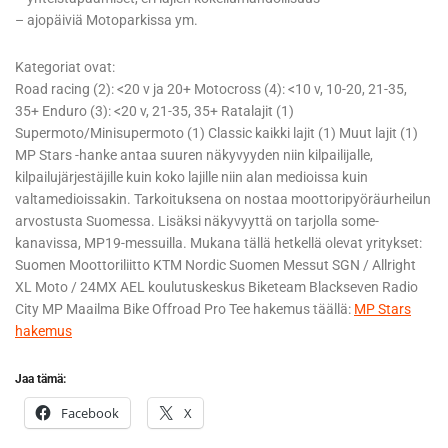
– ajopäiviä Motoparkissa ym.
Kategoriat ovat:
Road racing (2): <20 v ja 20+ Motocross (4): <10 v, 10-20, 21-35,
35+ Enduro (3): <20 v, 21-35, 35+ Ratalajit (1)
Supermoto/Minisupermoto (1) Classic kaikki lajit (1) Muut lajit (1)
MP Stars -hanke antaa suuren näkyvyyden niin kilpailijalle,
kilpailujärjestäjille kuin koko lajille niin alan medioissa kuin
valtamedioissakin. Tarkoituksena on nostaa moottoripyöräurheilun
arvostusta Suomessa. Lisäksi näkyvyyttä on tarjolla some-
kanavissa, MP19-messuilla. Mukana tällä hetkellä olevat yritykset:
Suomen Moottoriliitto KTM Nordic Suomen Messut SGN / Allright
XL Moto / 24MX AEL koulutuskeskus Biketeam Blackseven Radio
City MP Maailma Bike Offroad Pro Tee hakemus täällä:
MP Stars
hakemus
Jaa tämä:
Facebook
X