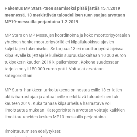
Hakemus MP Stars -tuen saamiseksi pitää jättää 15.1.2019
mennessä. 13 merkittävän taloudellisen tuen saajaa arvotaan
MP19-messuilla perjantaina 1.2.2019.
MP Stars on MP Messujen koordinoima ja koko moottoripyöräalan
yhteinen hanke moottoripyörillä eri kilpailuluokissa ajavien
kuljettajien tukemiseksi. Se tarjoaa 13 eri moottoripyörälajeissa
kilpailevalle kuljettajalle kullekin suuruusluokaltaan 10 000 euron
tukipaketin kauden 2019 kilpailemiseen. Kokonaisuudessaan
tarjolla on yli 150 000 euron potti. Voittajat arvotaan
kategorioittain.
MP Stars -hankkeen tarkoituksena on nostaa esille 13 eri lajien
aktiiviharrastajaa ja antaa heille merkittävä taloudellinen tuki
kauteen 2019. Kuka tahasa kilpaurheilua harrastava voi
ilmoittautua mukaan. Kategorioittain arvotaan voittaja kaikkien
ilmoittautuneiden kesken MP19-messuilla perjantaina.
Ilmoittautumisen edellytykset: