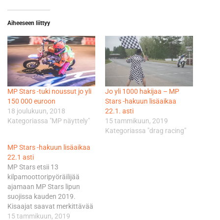
Aiheeseen liittyy
MP Stars -tuki noussut jo yli
Jo yli 1000 hakijaa – MP
150 000 euroon
Stars -hakuun lisäaikaa
18 joulukuun, 2018
22.1. asti
Kategoriassa "MP näyttely"
15 tammikuun, 2019
Kategoriassa "drag racing"
MP Stars -hakuun lisäaikaa
22.1 asti
MP Stars etsii 13
kilpamoottoripyöräilijää
ajamaan MP Stars lipun
suojissa kauden 2019.
Kisaajat saavat merkittävää
tukea MP Stars -hankkeen
15 tammikuun, 2019