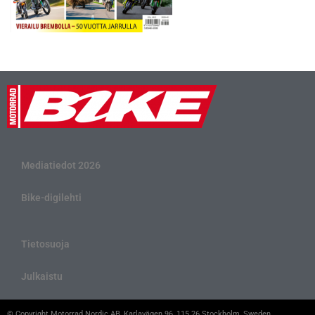
Mediatiedot 2026
Bike-digilehti
Tietosuoja
Julkaistu
© Copyright Motorrad Nordic AB, Karlavägen 96, 115 26 Stockholm, Sweden