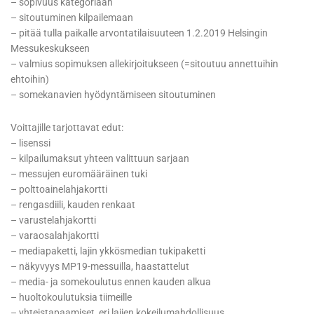
– sopivuus kategoriaan
– sitoutuminen kilpailemaan
– pitää tulla paikalle arvontatilaisuuteen 1.2.2019 Helsingin
Messukeskukseen
– valmius sopimuksen allekirjoitukseen (=sitoutuu annettuihin
ehtoihin)
– somekanavien hyödyntämiseen sitoutuminen
Voittajille tarjottavat edut:
– lisenssi
– kilpailumaksut yhteen valittuun sarjaan
– messujen euromääräinen tuki
– polttoainelahjakortti
– rengasdiili, kauden renkaat
– varustelahjakortti
– varaosalahjakortti
– mediapaketti, lajin ykkösmedian tukipaketti
– näkyvyys MP19-messuilla, haastattelut
– media- ja somekoulutus ennen kauden alkua
– huoltokoulutuksia tiimeille
– yhteistapaamiset, eri lajien kokeilumahdollisuus