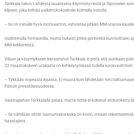
Tarkkala takoo Lahdesta lauantaina käynnistyvässä ja Sipooseen sunnu
kilpeen, joka heltiää palkintokokoelmiin kolmella voitolla.
– Se on minulle hyvä motivaattori, vahvistaa pitkän MM-uransa kaude
Uudistetulla formaatilla, mutta tiukasti pitkiä perinteitä kunnioittaen 
MM-kekkereistä.
Viluun ja väsymykseen karaistunut Tarkkala ei pistä sitä suinkaan pahak
22 maastokokeen urakasta on kehkeytymässä todella kovavauhtinen yhtee
– Tykkään nopeasta kisasta. Ei muuta kuin lähdetään heti tulittamaan!,
Päitsin pressitilaisuudessa.
Haastajiahan Tarkkalalla piisaa, mutta nimiä ei kokenut endurokettu l
– Se nähdään sitten sunnuntaina kuka on kovin, omaan tekemiseensä sa
haastajista.