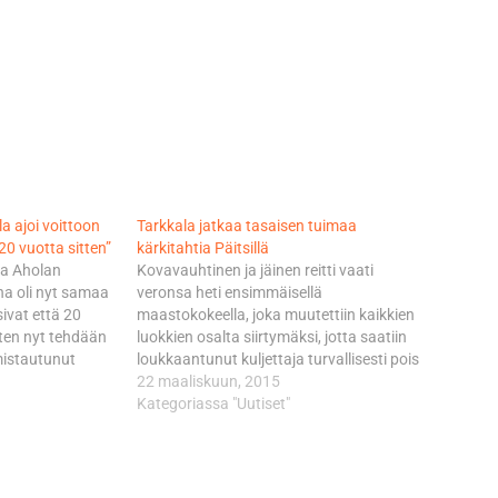
la ajoi voittoon
Tarkkala jatkaa tasaisen tuimaa
20 vuotta sitten”
kärkitahtia Päitsillä
ika Aholan
Kovavauhtinen ja jäinen reitti vaati
na oli nyt samaa
veronsa heti ensimmäisellä
ivat että 20
maastokokeella, joka muutettiin kaikkien
joten nyt tehdään
luokkien osalta siirtymäksi, jotta saatiin
mistautunut
loukkaantunut kuljettaja turvallisesti pois
vasti duunia.
reitiltä. Edellisiltä vuosilta tutuilla Lahden
22 maaliskuun, 2015
inkään, mutta se
ja Mäntsälän välisillä neljällä
Kategoriassa "Uutiset"
ti kuntoa. Jollain
maastokokeella Antti Hellsten yritti kiriä
eroa kiinni toisena ajavaan Eemil
Pohjolaan, mutta huoltotaukoon
mennessä kärkikolmikon järjestykseen ei