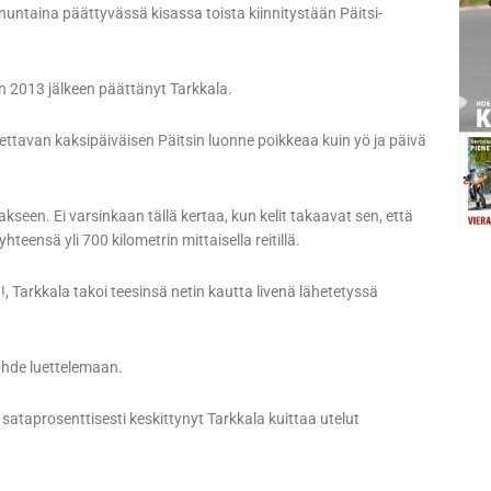
ntaina päättyvässä kisassa toista kiinnitystään Päitsi-
n 2013 jälkeen päättänyt Tarkkala.
ajettavan kaksipäiväisen Päitsin luonne poikkeaa kuin yö ja päivä
seen. Ei varsinkaan tällä kertaa, kun kelit takaavat sen, että
nsä yli 700 kilometrin mittaisella reitillä.
 Tarkkala takoi teesinsä netin kautta livenä lähetetyssä
ähde luettelemaan.
taprosenttisesti keskittynyt Tarkkala kuittaa utelut