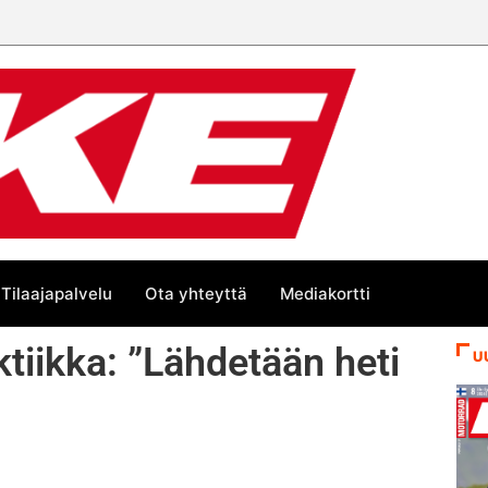
Tilaajapalvelu
Ota yhteyttä
Mediakortti
ktiikka: ”Lähdetään heti
U