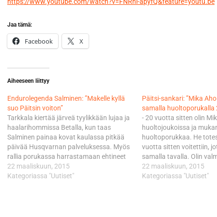
https://www.youtube.com/watch?v=FNRnl-apyfQ&feature=youtu.be
Jaa tämä:
Facebook
X
Aiheeseen liittyy
Endurolegenda Salminen: ”Makelle kyllä
Päitsi-sankari: ”Mika Aho
suo Päitsin voiton”
samalla huoltoporukalla 
Tarkkala kiertää järveä tyylikkään lujaa ja
- 20 vuotta sitten olin M
haalarihommissa Betalla, kun taas
huoltojoukoissa ja muka
Salminen painaa kovat kaulassa pitkää
huoltoporukkaa. He totes
päivää Husqvarnan palveluksessa. Myös
vuotta sitten voitettiin, 
rallia porukassa harrastamaan ehtineet
samalla tavalla. Olin val
kaverukset ovat siis siinä mielessä eri
22 maaliskuun, 2015
kisaan hyvin ja tehnyt ko
22 maaliskuun, 2015
leireissä, mutta urheilullisuus voittaa ja
Kategoriassa "Uutiset"
Ajotaitohan ei häviä mih
Kategoriassa "Uutiset"
ylittää merkkirajat. - Kyllähän Makelle
ei auta jos ei ole riittäväs
(Tarkkala) voiton suo. Make on
tavalla saattoi…
treenannut kovaa, eikä vain Päitsiä
varten.…