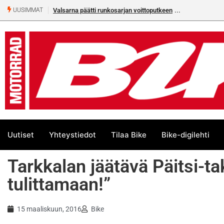
Valsarna päätti runkosarjan voittoputkeen
UUSIMMAT
Uutiset
Yhteystiedot
Tilaa Bike
Bike-digilehti
Tarkkalan jäätävä Päitsi-ta
tulittamaan!”
15 maaliskuun, 2016
Bike