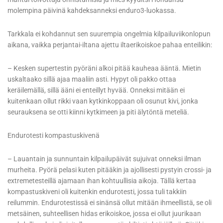
molempina päivinä kahdeksanneksi enduro3-luokassa.
Tarkkala ei kohdannut sen suurempia ongelmia kilpailuviikonlopun
aikana, vaikka perjantai-iltana ajettu iltaerikoiskoe pahaa enteilikin:
– Kesken supertestin pyöräni alkoi pitää kauheaa ääntä. Mietin
uskaltaako sillä ajaa maaliin asti. Hypyt oli pakko ottaa
keräilemällä, sillä ääni ei enteillyt hyvää. Onneksi mitään ei
kuitenkaan ollut rikki vaan kytkinkoppaan oli osunut kivi, jonka
seurauksena se otti kiinni kytkimeen ja piti älytöntä meteliä.
Endurotesti kompastuskivenä
– Lauantain ja sunnuntain kilpailupäivät sujuivat onneksi ilman
murheita. Pyörä pelasi kuten pitääkin ja ajollisesti pystyin crossi- ja
extremetesteillä ajamaan ihan kohtuullisia aikoja. Tällä kertaa
kompastuskiveni oli kuitenkin endurotesti, jossa tuli takkiin
reilummin. Endurotestissä ei sinänsä ollut mitään ihmeellistä, se oli
metsäinen, suhteellisen hidas erikoiskoe, jossa ei ollut juurikaan