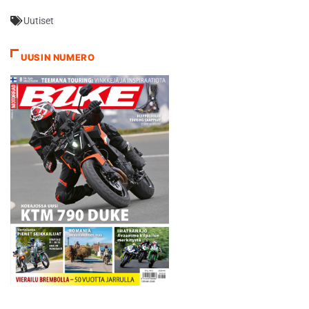
Kytkimeni kanssa oli
Uutiset
ongelmia koko päivän:
vaikka kytkin oli pohjassa,
pyörä liikkui edelleen. Tämä
UUSIN NUMERO
yhdistettynä vaikeaan ja
tekniseen reittiin aiheutti sen,
että mies työnsi pyörää ja
kaatuili…