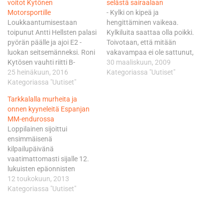
voitot Kytönen
selästä sairaalaan
Motorsportille
- Kylki on kipeä ja
Loukkaantumisestaan
hengittäminen vaikeaa.
toipunut Antti Hellsten palasi
Kylkiluita saattaa olla poikki.
pyörän päälle ja ajoi E2 -
Toivotaan, että mitään
luokan seitsemänneksi. Roni
vakavampaa ei ole sattunut,
Kytösen vauhti riitti B-
viestitti Tarkkala sairaalasta.
30 maaliskuun, 2009
luokassa kakkoseksi.
25 heinäkuun, 2016
Tarkkalan kohtalokas
Kategoriassa "Uutiset"
Ohessa kuljettajien
Kategoriassa "Uutiset"
kaatuminen osui heti
kommentit. Eemil Pohjola E2:
sunnuntain toiselle
Tarkkalalla murheita ja
- Reissusta on palattu
erikoiskokeelle, syvässä
onnen kyyneleitä Espanjan
Suomeen ja lauantaina
kurassa ajetulle
MM-endurossa
ajettiin jo Seinäjoella SM-
endurotestille. - Pyörä
Loppilainen sijoittui
osakilpailu. Kisa sujui hyvin
saattoi osua kurassa
ensimmäisenä
alusta loppuun
piilossa olleeseen kiveen.
kilpailupäivänä
lukuunottamatta
Pyörän tanko osui siinä
vaatimattomasti sijalle 12.
kakkospätkällä kaatumista.
rytäkässä kivuliaasti
lukuisten epäonnisten
Reitti oli melko haastava
kylkeeni, kertoi BMW:n…
sattumusten myötä. -
12 toukokuun, 2013
varsinkin ykköspätkä joka…
Lauantain kilpailupäivän
Kategoriassa "Uutiset"
jälkeen myönnän miettineeni
että onkohan tämä ihan
hölmöläisten hommaa.