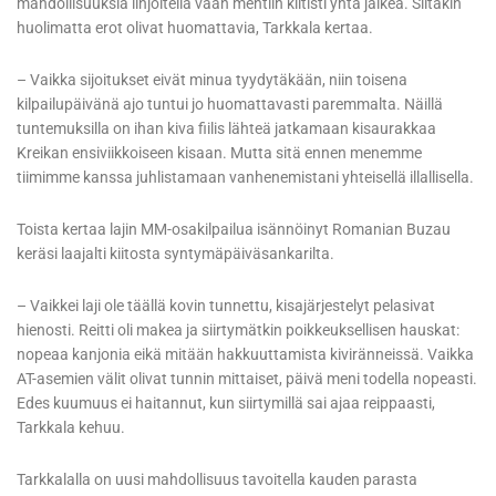
mahdollisuuksia linjoitella vaan mentiin kiltisti yhtä jälkeä. Siitäkin
huolimatta erot olivat huomattavia, Tarkkala kertaa.
– Vaikka sijoitukset eivät minua tyydytäkään, niin toisena
kilpailupäivänä ajo tuntui jo huomattavasti paremmalta. Näillä
tuntemuksilla on ihan kiva fiilis lähteä jatkamaan kisaurakkaa
Kreikan ensiviikkoiseen kisaan. Mutta sitä ennen menemme
tiimimme kanssa juhlistamaan vanhenemistani yhteisellä illallisella.
Toista kertaa lajin MM-osakilpailua isännöinyt Romanian Buzau
keräsi laajalti kiitosta syntymäpäiväsankarilta.
– Vaikkei laji ole täällä kovin tunnettu, kisajärjestelyt pelasivat
hienosti. Reitti oli makea ja siirtymätkin poikkeuksellisen hauskat:
nopeaa kanjonia eikä mitään hakkuuttamista kiviränneissä. Vaikka
AT-asemien välit olivat tunnin mittaiset, päivä meni todella nopeasti.
Edes kuumuus ei haitannut, kun siirtymillä sai ajaa reippaasti,
Tarkkala kehuu.
Tarkkalalla on uusi mahdollisuus tavoitella kauden parasta