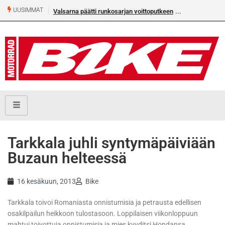
UUSIMMAT
Valsarna päätti runkosarjan voittoputkeen
Tarkkala juhli syntymäpäiviään
Buzaun helteessä
16 kesäkuun, 2013
Bike
Tarkkala toivoi Romaniasta onnistumisia ja petrausta edellisen
osakilpailun heikkoon tulostasoon. Loppilaisen viikonloppuun
mahtui toivottuja onnistumisia ja mies kyyditsi Hondansa