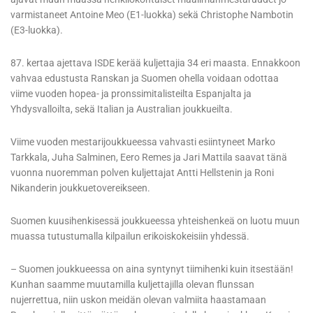
varmistaneet Antoine Meo (E1-luokka) sekä Christophe Nambotin
(E3-luokka).
87. kertaa ajettava ISDE kerää kuljettajia 34 eri maasta. Ennakkoon
vahvaa edustusta Ranskan ja Suomen ohella voidaan odottaa
viime vuoden hopea- ja pronssimitalisteilta Espanjalta ja
Yhdysvalloilta, sekä Italian ja Australian joukkueilta.
Viime vuoden mestarijoukkueessa vahvasti esiintyneet Marko
Tarkkala, Juha Salminen, Eero Remes ja Jari Mattila saavat tänä
vuonna nuoremman polven kuljettajat Antti Hellstenin ja Roni
Nikanderin joukkuetovereikseen.
Suomen kuusihenkisessä joukkueessa yhteishenkeä on luotu muun
muassa tutustumalla kilpailun erikoiskokeisiin yhdessä.
– Suomen joukkueessa on aina syntynyt tiimihenki kuin itsestään!
Kunhan saamme muutamilla kuljettajilla olevan flunssan
nujerrettua, niin uskon meidän olevan valmiita haastamaan