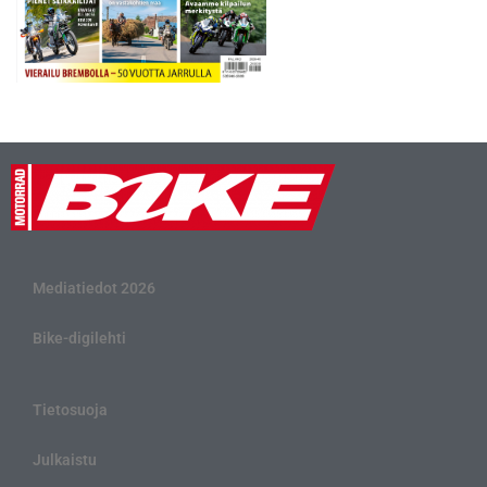
Mediatiedot 2026
Bike-digilehti
Tietosuoja
Julkaistu