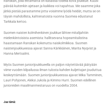
Ranskan, jolla eittämättä on kasassa todella kova joukkue. Kuusi
päivää kuitenkin ajetaan ja kaikkea voi tapahtua. Me saamme joka
jätkä pistää parastamme jotta voisimme lyödä heidät, mutta se on
täysin mahdollista, kahtenatoista vuonna Suomea edustanut
Tarkkala kertoo.
Suomen naisten kolmihenkinen joukkue lähtee mitalijahtiin
mielenkiintoisista asemista: hallitsevana hopeamitalistina
haastamaan Ranskan kokenutta naiskolmikkoa. Suomen
naistenjoukkueessa ajavat Sanna Kärkkäinen, Marita Nyqvist ja
Hanna Mertsalmi.
Myös Suomen juniorijoukkueella on paljon näytettävää jäätyään
viime vuoden kilpailussa ilman tulosta kahden kuljettajan jouduttua
keskeyttämään. Suomen juniorijoukkueessa ajavat Mika Tamminen,
Lauri Pohjonen, Aleksi Jukola ja Kimmo Hurri. Suomen edellinen
junioreiden maailmanmestaruus on vuodelta 2004.
Jaa tämä: