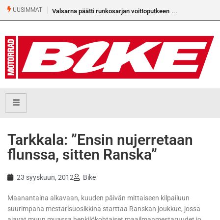
UUSIMMAT
Valsarna päätti runkosarjan voittoputkeen
Tarkkala: ”Ensin nujerretaan
flunssa, sitten Ranska”
23 syyskuun, 2012
Bike
Maanantaina alkavaan, kuuden päivän mittaiseen kilpailuun
suurimpana mestarisuosikkina starttaa Ranskan joukkue, jossa
ajavat muun muassa henkilökohtaiset maailmanmestaruudet jo