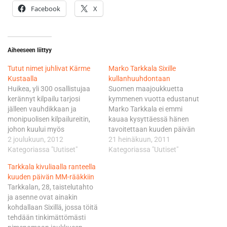
Facebook
X
Aiheeseen liittyy
Tutut nimet juhlivat Kärme
Marko Tarkkala Sixille
Kustaalla
kullanhuuhdontaan
Huikea, yli 300 osallistujaa
Suomen maajoukkuetta
kerännyt kilpailu tarjosi
kymmenen vuotta edustanut
jälleen vauhdikkaan ja
Marko Tarkkala ei emmi
monipuolisen kilpailureitin,
kauaa kysyttäessä hänen
johon kuului myös
tavoitettaan kuuden päivän
perinteikäs mäki.
2 joulukuun, 2012
ajon, sixin, osalta: - Niin kuin
21 heinäkuun, 2011
Ykkösluokassa
Kategoriassa "Uutiset"
muinakin vuosina, kultaa
Kategoriassa "Uutiset"
pitelemättömiä olivat Team
lähdetään hakemaan.
Tarkkala kivuliaalla ranteella
Suzuki Finlandin Petteri
Erityisesti tänä vuonna mikä
kuuden päivän MM-rääkkiin
Silvan, Janne Suominen ja
tahansa muu sija olisi
Tarkkalan, 28, taistelutahto
Marko Leponiemi. Silvan ja
pettymys. Kotikisat
ja asenne ovat ainakin
Suominen ovat pitäneet
velvoittavat menestymään,
kohdallaan Sixillä, jossa töitä
muutaman vuoden taukoa
Tarkkala vastaa
tehdään tinkimättömästi
Kärme Kustaasta, mutta
epäröimättä. Kaudella 2011