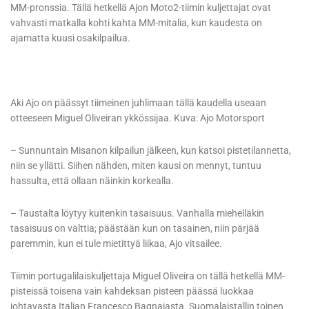
MM-pronssia. Tällä hetkellä Ajon Moto2-tiimin kuljettajat ovat
vahvasti matkalla kohti kahta MM-mitalia, kun kaudesta on
ajamatta kuusi osakilpailua.
Aki Ajo on päässyt tiimeinen juhlimaan tällä kaudella useaan
otteeseen Miguel Oliveiran ykkössijaa. Kuva: Ajo Motorsport
– Sunnuntain Misanon kilpailun jälkeen, kun katsoi pistetilannetta,
niin se yllätti. Siihen nähden, miten kausi on mennyt, tuntuu
hassulta, että ollaan näinkin korkealla.
– Taustalta löytyy kuitenkin tasaisuus. Vanhalla miehelläkin
tasaisuus on valttia; päästään kun on tasainen, niin pärjää
paremmin, kun ei tule mietittyä liikaa, Ajo vitsailee.
Tiimin portugalilaiskuljettaja Miguel Oliveira on tällä hetkellä MM-
pisteissä toisena vain kahdeksan pisteen päässä luokkaa
johtavasta Italian Francesco Bagnaiasta. Suomalaistallin toinen