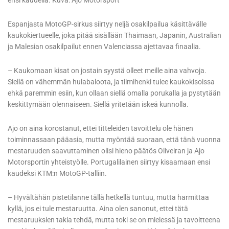
ensi kaudella. Kuva: Ajo Motorsport
Espanjasta MotoGP-sirkus siirtyy neljä osakilpailua käsittävälle
kaukokiertueelle, joka pitää sisällään Thaimaan, Japanin, Australian
ja Malesian osakilpailut ennen Valenciassa ajettavaa finaalia.
– Kaukomaan kisat on jostain syystä olleet meille aina vahvoja.
Siellä on vähemmän hulabaloota, ja tiimihenki tulee kaukokisoissa
ehkä paremmin esiin, kun ollaan siellä omalla porukalla ja pystytään
keskittymään olennaiseen. Siellä yritetään iskeä kunnolla.
Ajo on aina korostanut, ettei titteleiden tavoittelu ole hänen
toiminnassaan pääasia, mutta myöntää suoraan, että tänä vuonna
mestaruuden saavuttaminen olisi hieno päätös Oliveiran ja Ajo
Motorsportin yhteistyölle. Portugalilainen siirtyy kisaamaan ensi
kaudeksi KTM:n MotoGP-talliin.
– Hyvältähän pistetilanne tällä hetkellä tuntuu, mutta harmittaa
kyllä, jos ei tule mestaruutta. Aina olen sanonut, ettei tätä
mestaruuksien takia tehdä, mutta toki se on mielessä ja tavoitteena