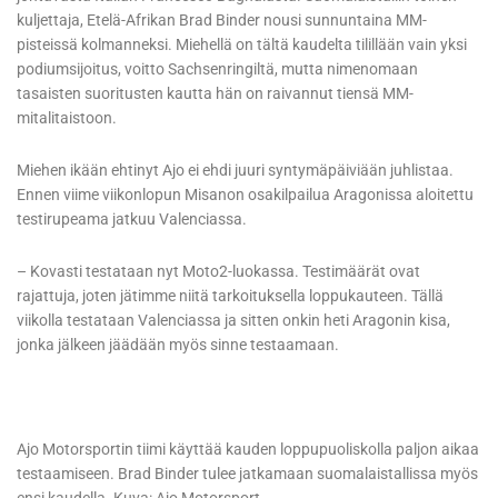
kuljettaja, Etelä-Afrikan Brad Binder nousi sunnuntaina MM-
pisteissä kolmanneksi. Miehellä on tältä kaudelta tilillään vain yksi
podiumsijoitus, voitto Sachsenringiltä, mutta nimenomaan
tasaisten suoritusten kautta hän on raivannut tiensä MM-
mitalitaistoon.
Miehen ikään ehtinyt Ajo ei ehdi juuri syntymäpäiviään juhlistaa.
Ennen viime viikonlopun Misanon osakilpailua Aragonissa aloitettu
testirupeama jatkuu Valenciassa.
– Kovasti testataan nyt Moto2-luokassa. Testimäärät ovat
rajattuja, joten jätimme niitä tarkoituksella loppukauteen. Tällä
viikolla testataan Valenciassa ja sitten onkin heti Aragonin kisa,
jonka jälkeen jäädään myös sinne testaamaan.
Ajo Motorsportin tiimi käyttää kauden loppupuoliskolla paljon aikaa
testaamiseen. Brad Binder tulee jatkamaan suomalaistallissa myös