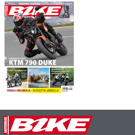
Spud, Ruby, Peashooter ja
Roarer. Kaikissa pyörissä on
sama runko ja moottori eli…