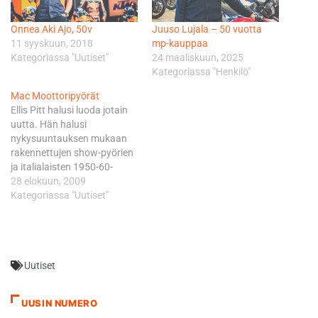
Onnea Aki Ajo, 50v
Juuso Lujala – 50 vuotta
11 syyskuun, 2018
mp-kauppaa
Kategoriassa "Uutiset"
24 maaliskuun, 2025
Kategoriassa "Henkilö"
Mac Moottoripyörät
Ellis Pitt halusi luoda jotain
uutta. Hän halusi
nykysuuntauksen mukaan
rakennettujen show-pyörien
ja italialaisten 1950-60-
lukujen yksisylinteristen
28 elokuun, 2009
kisamaisten pyörien
Kategoriassa "Uutiset"
sekoituksen. Toisin sanoen
jotain yksinkertaisen
toimivaa ja pelkistettyä eli
alkuaikojen puhdasta
Uutiset
ajonautintoa
huipputekniikan ja
muovikuoren sijaan.
UUSIN NUMERO
Mallivaihtoehtoja on neljä;