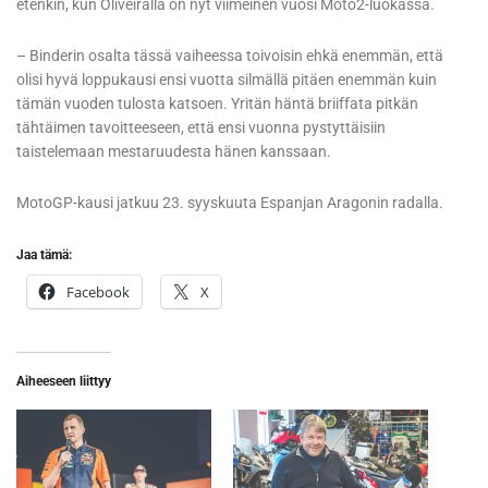
etenkin, kun Oliveiralla on nyt viimeinen vuosi Moto2-luokassa.
– Binderin osalta tässä vaiheessa toivoisin ehkä enemmän, että
olisi hyvä loppukausi ensi vuotta silmällä pitäen enemmän kuin
tämän vuoden tulosta katsoen. Yritän häntä briiffata pitkän
tähtäimen tavoitteeseen, että ensi vuonna pystyttäisiin
taistelemaan mestaruudesta hänen kanssaan.
MotoGP-kausi jatkuu 23. syyskuuta Espanjan Aragonin radalla.
Jaa tämä:
Facebook
X
Aiheeseen liittyy