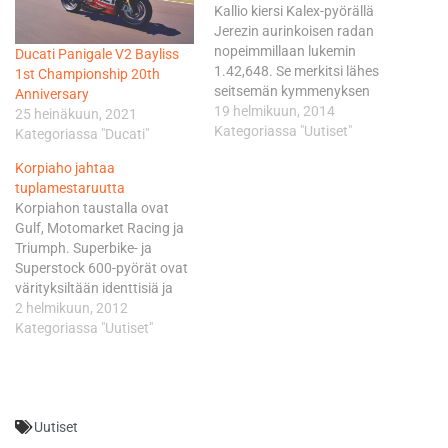
Kallio kiersi Kalex-pyörällä
Jerezin aurinkoisen radan
nopeimmillaan lukemin
Ducati Panigale V2 Bayliss
1.42,648. Se merkitsi lähes
1st Championship 20th
seitsemän kymmenyksen
Anniversary
kohennusta tiistaihin. Ajo
19 helmikuun, 2014
25 heinäkuun, 2021
lohkaisi Husqvarnallaan
Kategoriassa "Uutiset"
Kategoriassa "Ducati"
avauspäivän lukemistaan
Korpiaho jahtaa
tuhdit 1,7 sekuntia
tuplamestaruutta
pysäyttämällä kellot ajassa
Korpiahon taustalla ovat
1.46,943. Molemmat
Gulf, Motomarket Racing ja
suomalaiset pystyvät
Triumph. Superbike- ja
alittamaan luokissaan
Superstock 600-pyörät ovat
Jerezin viralliset
värityksiltään identtisiä ja
rataennätykset, jotka
päävärinä tulee olemaan
2 helmikuun, 2012
syntyivät viime kaudella. Ajo
Gulfin sininen. - Olen
Kategoriassa "Uutiset"
ajoi parhaan kierrosaikansa
voittanut Suomen
tiistain ensimmäisessä ja
mestaruuden kaikilla muilla
Kallio viimeisessä sessiossa.
ajamillani merkeillä, paitsi
…
Triumphilla. Kilpailin sillä
Uutiset
yhden kauden ja
mestaruusmahdollisuudet