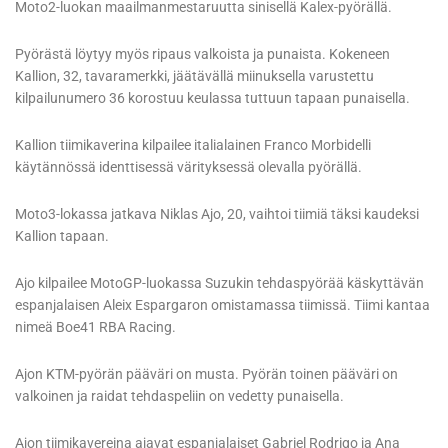
Moto2-luokan maailmanmestaruutta sinisellä Kalex-pyörällä.
Pyörästä löytyy myös ripaus valkoista ja punaista. Kokeneen
Kallion, 32, tavaramerkki, jäätävällä miinuksella varustettu
kilpailunumero 36 korostuu keulassa tuttuun tapaan punaisella.
Kallion tiimikaverina kilpailee italialainen Franco Morbidelli
käytännössä identtisessä värityksessä olevalla pyörällä.
Moto3-lokassa jatkava Niklas Ajo, 20, vaihtoi tiimiä täksi kaudeksi
Kallion tapaan.
Ajo kilpailee MotoGP-luokassa Suzukin tehdaspyörää käskyttävän
espanjalaisen Aleix Espargaron omistamassa tiimissä. Tiimi kantaa
nimeä Boe41 RBA Racing.
Ajon KTM-pyörän pääväri on musta. Pyörän toinen pääväri on
valkoinen ja raidat tehdaspeliin on vedetty punaisella.
Ajon tiimikavereina ajavat espanjalaiset Gabriel Rodrigo ja Ana