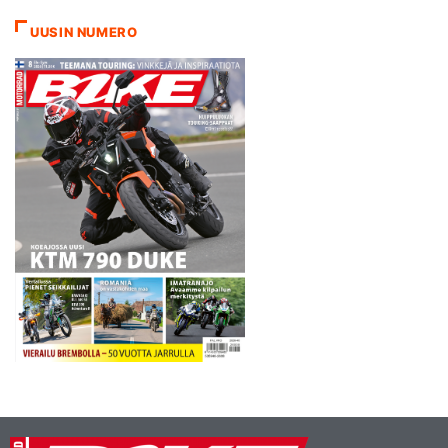
menivät yhteen konerikkoon.
UUSIN NUMERO
Nyt lähdetään paikkaamaan
tämä kauneusvirhe,
Korpiaho kertoo
motiivistaan panostaa…