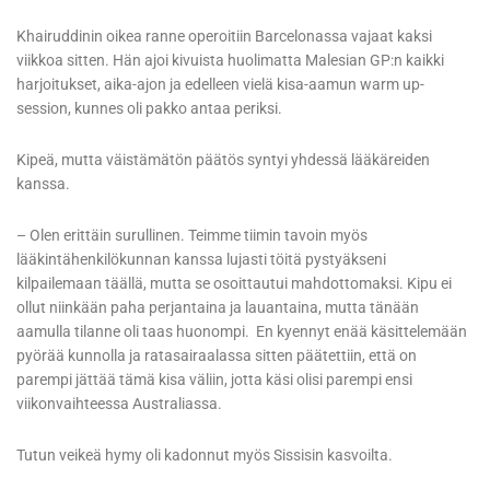
Khairuddinin oikea ranne operoitiin Barcelonassa vajaat kaksi
viikkoa sitten. Hän ajoi kivuista huolimatta Malesian GP:n kaikki
harjoitukset, aika-ajon ja edelleen vielä kisa-aamun warm up-
session, kunnes oli pakko antaa periksi.
Kipeä, mutta väistämätön päätös syntyi yhdessä lääkäreiden
kanssa.
– Olen erittäin surullinen. Teimme tiimin tavoin myös
lääkintähenkilökunnan kanssa lujasti töitä pystyäkseni
kilpailemaan täällä, mutta se osoittautui mahdottomaksi. Kipu ei
ollut niinkään paha perjantaina ja lauantaina, mutta tänään
aamulla tilanne oli taas huonompi. En kyennyt enää käsittelemään
pyörää kunnolla ja ratasairaalassa sitten päätettiin, että on
parempi jättää tämä kisa väliin, jotta käsi olisi parempi ensi
viikonvaihteessa Australiassa.
Tutun veikeä hymy oli kadonnut myös Sissisin kasvoilta.