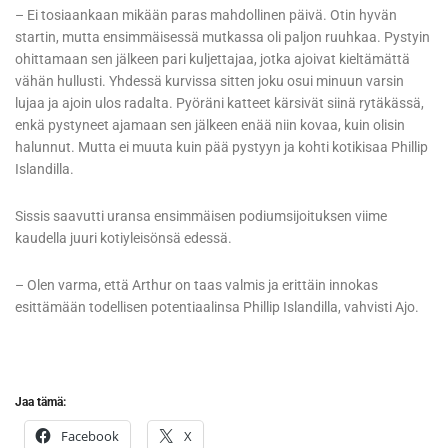
– Ei tosiaankaan mikään paras mahdollinen päivä. Otin hyvän
startin, mutta ensimmäisessä mutkassa oli paljon ruuhkaa. Pystyin
ohittamaan sen jälkeen pari kuljettajaa, jotka ajoivat kieltämättä
vähän hullusti. Yhdessä kurvissa sitten joku osui minuun varsin
lujaa ja ajoin ulos radalta. Pyöräni katteet kärsivät siinä rytäkässä,
enkä pystyneet ajamaan sen jälkeen enää niin kovaa, kuin olisin
halunnut. Mutta ei muuta kuin pää pystyyn ja kohti kotikisaa Phillip
Islandilla.
Sissis saavutti uransa ensimmäisen podiumsijoituksen viime
kaudella juuri kotiyleisönsä edessä.
– Olen varma, että Arthur on taas valmis ja erittäin innokas
esittämään todellisen potentiaalinsa Phillip Islandilla, vahvisti Ajo.
Jaa tämä:
Facebook
X