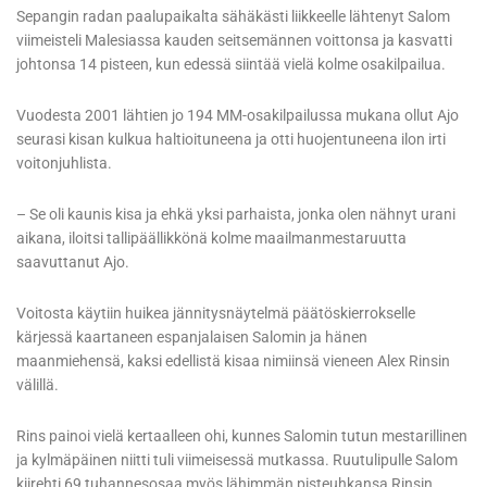
Sepangin radan paalupaikalta sähäkästi liikkeelle lähtenyt Salom
viimeisteli Malesiassa kauden seitsemännen voittonsa ja kasvatti
johtonsa 14 pisteen, kun edessä siintää vielä kolme osakilpailua.
Vuodesta 2001 lähtien jo 194 MM-osakilpailussa mukana ollut Ajo
seurasi kisan kulkua haltioituneena ja otti huojentuneena ilon irti
voitonjuhlista.
– Se oli kaunis kisa ja ehkä yksi parhaista, jonka olen nähnyt urani
aikana, iloitsi tallipäällikkönä kolme maailmanmestaruutta
saavuttanut Ajo.
Voitosta käytiin huikea jännitysnäytelmä päätöskierrokselle
kärjessä kaartaneen espanjalaisen Salomin ja hänen
maanmiehensä, kaksi edellistä kisaa nimiinsä vieneen Alex Rinsin
välillä.
Rins painoi vielä kertaalleen ohi, kunnes Salomin tutun mestarillinen
ja kylmäpäinen niitti tuli viimeisessä mutkassa. Ruutulipulle Salom
kiirehti 69 tuhannesosaa myös lähimmän pisteuhkansa Rinsin