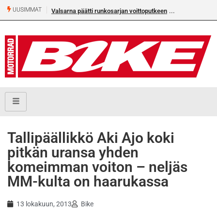
UUSIMMAT
Valsarna päätti runkosarjan voittoputkeen
Älä missaa täm
numeroa!
Tallipäällikkö Aki Ajo koki
pitkän uransa yhden
komeimman voiton – neljäs
MM-kulta on haarukassa
13 lokakuun, 2013
Bike