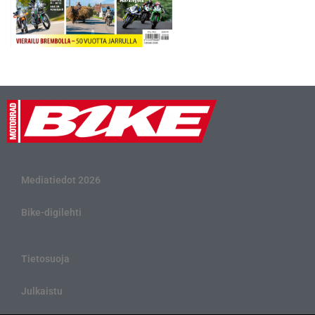
Mediatiedot 2026
Bike-digilehti
Tietosuoja
Julkaistu