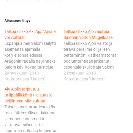
Aiheeseen liittyy
Tallipäällikkö Aki Ajo: ”Aina ei
Tallipäällikkö Ajo vaistosi
voi voittaa”
Salomin voiton Mugellossa
Espanjalainen Salom säilytti
Tallipäällikkö Ajon vaisto ja
asemansa ajamalla
terävä pelisilmä oli jälleen
kotiyleisönsä edessä
pettämätön. Katkeamatonta
Aragonin radalla neljänneksi.
podiumtahtiaan jatkanut
Salom kävi kovaa taistelua
espanjalaiskuljettaja Salom
portugalilaisen Miguel
29 syyskuun, 2013
ajoi Mugellossa kauden
2 kesäkuun, 2013
Oliveiran kanssa, jonka hän
Kategoriassa "Uutiset"
toisen ja uransa neljännen
Kategoriassa "Uutiset"
päihitti loppujen lopuksi 80
osakilpailuvoittonsa
Aki Ajolle tarjoutuu
tuhannesosalla.
kylmäpäisellä suorituksella.
tallipäällikkönä tilaisuus jo
Kolmannesta rivistä kauden
Taktiikkaa kuuliaisesti ja
neljänteen MM-kultaan
13. osakilpailuun
rauhallisesti noudattanut
Taistelu mestaruudesta käy
startanneella Salomilla ei
Salom hyökkäsi viimeisellä
tosin äärimmäisen tiukkana
ollut tällä kertaa asiaa
kierroksella ja piti toiseksi
ja monet ennusmerkit
voittotaisteluun, joka käytiin
sijoittuneen maanmiehensä
viittaavat siihen, että
hänen maanmiestensä Alex
Alex Rinsin 99 tuhannesosan
lopullinen ratkaisu huipentuu
Rinsin ja Maverick Vinalesin
turvin takanaan. - Tämä oli