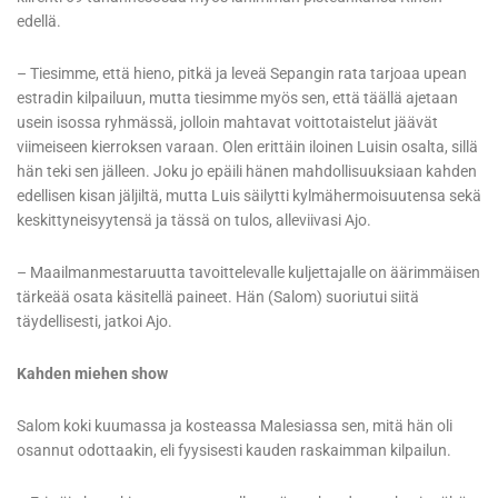
edellä.
– Tiesimme, että hieno, pitkä ja leveä Sepangin rata tarjoaa upean
estradin kilpailuun, mutta tiesimme myös sen, että täällä ajetaan
usein isossa ryhmässä, jolloin mahtavat voittotaistelut jäävät
viimeiseen kierroksen varaan. Olen erittäin iloinen Luisin osalta, sillä
hän teki sen jälleen. Joku jo epäili hänen mahdollisuuksiaan kahden
edellisen kisan jäljiltä, mutta Luis säilytti kylmähermoisuutensa sekä
keskittyneisyytensä ja tässä on tulos, alleviivasi Ajo.
– Maailmanmestaruutta tavoittelevalle kuljettajalle on äärimmäisen
tärkeää osata käsitellä paineet. Hän (Salom) suoriutui siitä
täydellisesti, jatkoi Ajo.
Kahden miehen show
Salom koki kuumassa ja kosteassa Malesiassa sen, mitä hän oli
osannut odottaakin, eli fyysisesti kauden raskaimman kilpailun.