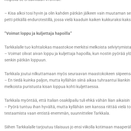
– Kisa alkoi tosi hyvin ja olin kahden pätkän jälkeen vain muutaman s
petti pitkällä endurotestillä, jossa vielä kaaduin kaiken kukkuraksi kak
”Voimat loppu ja kuljettaja hapoilla”
Tarkkalalle tuo kohtalokas maastokoe merkitsi melkoista selviytymista
– Voimat olivat aivan loppu ja kuljettaja hapoilla, kun nostin pyörää y
senkin pätkän loppuun.
Tarkkala joutui nilkuttamaan myös seuraavan maastokokeen siipeensä s
– En tiedä kuinka paljon, mutta kyllähän siinä aikaa tuhraantui liiankin 
melkoista puristusta kisan loppua kohti kuljettaessa.
Tarkkala myöntää, että Italian osakilpailu tuli ehkä vähän liian aikais
– Pyörä tuntuu ihan hyvältä, mutta kyllähän sen kanssa riittää vielä
testaamista vaan entistä enemmän, suunnittelee Tarkkala.
Siihen Tarkkalalle tarjoutuu tilaisuus jo ensi viikolla kotimaan maaperäl