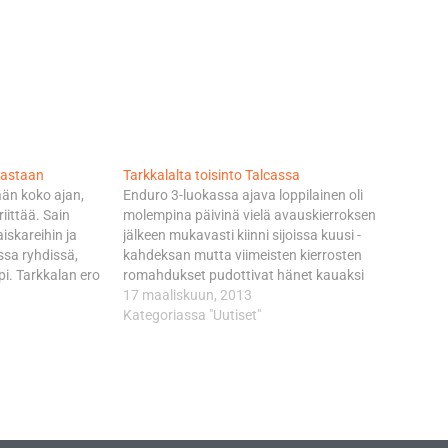
rastaan
Tarkkalalta toisinto Talcassa
än koko ajan,
Enduro 3-luokassa ajava loppilainen oli
iittää. Sain
molempina päivinä vielä avauskierroksen
iskareihin ja
jälkeen mukavasti kiinni sijoissa kuusi -
sa ryhdissä,
kahdeksan mutta viimeisten kierrosten
pi. Tarkkalan ero
romahdukset pudottivat hänet kauaksi
rjaa johtavaan
kärjestä. - Lauantaina ensimmäinen
17 maaliskuun, 2013
uuttia. - Kisa
kierros sujui suhteellisen varovaisesti,
Kategoriassa "Uutiset"
i, kun kaaduin
keskityin vain ajamaan teknisesti oikein.
la. Keula
Käsi tuntui hyvältä ja toiselle kierrokselle
tarkoitukseni oli nostaa vauhtia.
Kuntoutumassa olevasta kädestäni
katosi…