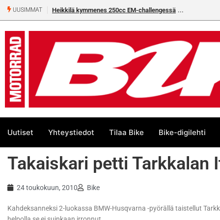
Heikkilä kymmenes 250cc EM-challengessä
Rantala flat
UUSIMMAT
Uutiset
Yhteystiedot
Tilaa Bike
Bike-digilehti
Takaiskari petti Tarkkalan I
24 toukokuun, 2010
Bike
Kahdeksanneksi 2-luokassa BMW-Husqvarna -pyörällä taistellut Tarkk
helpolla se ei suinkaan irronnut.