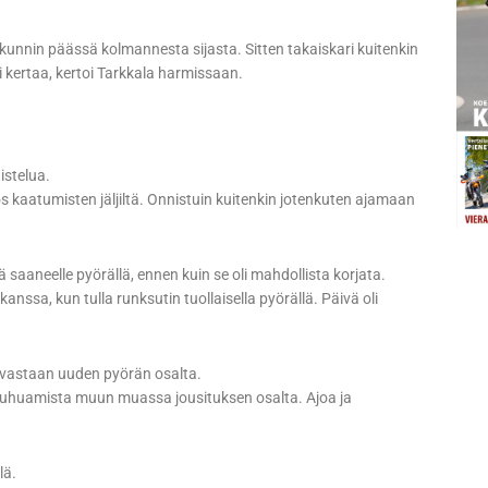
ekunnin päässä kolmannesta sijasta. Sitten takaiskari kuitenkin
si kertaa, kertoi Tarkkala harmissaan.
istelua.
lös kaatumisten jäljiltä. Onnistuin kuitenkin jotenkuten ajamaan
aaneelle pyörällä, ennen kuin se oli mahdollista korjata.
kanssa, kun tulla runksutin tuollaisella pyörällä. Päivä oli
in vastaan uuden pyörän osalta.
 touhuamista muun muassa jousituksen osalta. Ajoa ja
lä.