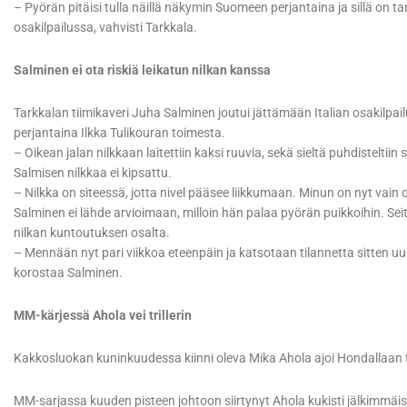
– Pyörän pitäisi tulla näillä näkymin Suomeen perjantaina ja sillä on tar
osakilpailussa, vahvisti Tarkkala.
Salminen ei ota riskiä leikatun nilkan kanssa
Tarkkalan tiimikaveri Juha Salminen joutui jättämään Italian osakilpail
perjantaina Ilkka Tulikouran toimesta.
– Oikean jalan nilkkaan laitettiin kaksi ruuvia, sekä sieltä puhdisteltiin
Salmisen nilkkaa ei kipsattu.
– Nilkka on siteessä, jotta nivel pääsee liikkumaan. Minun on nyt vain o
Salminen ei lähde arvioimaan, milloin hän palaa pyörän puikkoihin. Sei
nilkan kuntoutuksen osalta.
– Mennään nyt pari viikkoa eteenpäin ja katsotaan tilannetta sitten u
korostaa Salminen.
MM-kärjessä Ahola vei trillerin
Kakkosluokan kuninkuudessa kiinni oleva Mika Ahola ajoi Hondallaan t
MM-sarjassa kuuden pisteen johtoon siirtynyt Ahola kukisti jälkimmäis