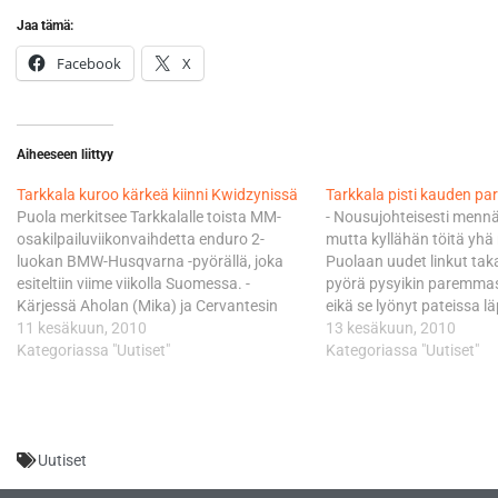
Jaa tämä:
Facebook
X
Aiheeseen liittyy
Tarkkala kuroo kärkeä kiinni Kwidzynissä
Tarkkala pisti kauden pa
Puola merkitsee Tarkkalalle toista MM-
- Nousujohteisesti mennä
osakilpailuviikonvaihdetta enduro 2-
mutta kyllähän töitä yhä r
luokan BMW-Husqvarna -pyörällä, joka
Puolaan uudet linkut taka
esiteltiin viime viikolla Suomessa. -
pyörä pysyikin paremmas
Kärjessä Aholan (Mika) ja Cervantesin
eikä se lyönyt pateissa lä
(Ivan) vauhtiin muilla ei tunnu olevan
11 kesäkuun, 2010
luokkakärkeen, eli MM-sa
13 kesäkuun, 2010
asiaa, mutta sen jälkeen tuloslistoilla
Kategoriassa "Uutiset"
Mika Aholaan oli 4.04 min
Kategoriassa "Uutiset"
kaikki on mahdollista, jos suoritus osuu
alkoi osaltani takkuisest
nappiin. Sijoittuminen Puolassa jonnekin
heti extreme-testin tukeil
viidennen sijan kieppeille olisi taas hyvä
luiskahti alta. Tarkkala…
askel eteenpäin. Hätyyttelin…
Uutiset