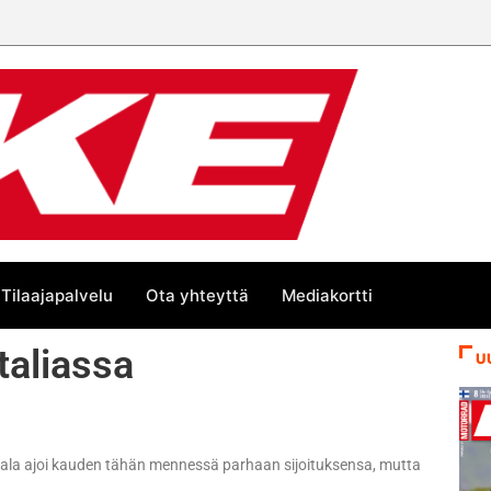
 trackin Euroopan Cupin mestari
Tilaajapalvelu
Ota yhteyttä
Mediakortti
taliassa
U
ala ajoi kauden tähän mennessä parhaan sijoituksensa, mutta