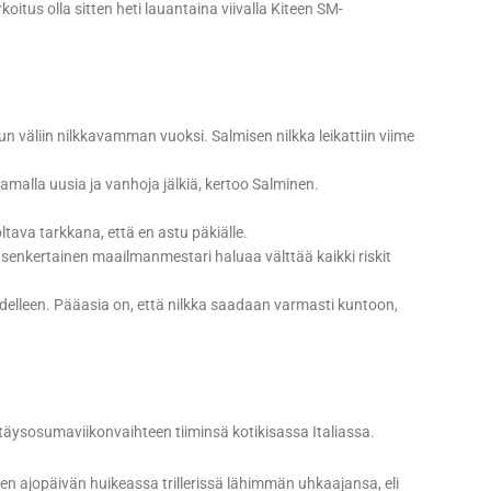
koitus olla sitten heti lauantaina viivalla Kiteen SM-
un väliin nilkkavamman vuoksi. Salmisen nilkka leikattiin viime
 samalla uusia ja vanhoja jälkiä, kertoo Salminen.
ltava tarkkana, että en astu päkiälle.
tsenkertainen maailmanmestari haluaa välttää kaikki riskit
udelleen. Pääasia on, että nilkka saadaan varmasti kuntoon,
äysosumaviikonvaihteen tiiminsä kotikisassa Italiassa.
en ajopäivän huikeassa trillerissä lähimmän uhkaajansa, eli