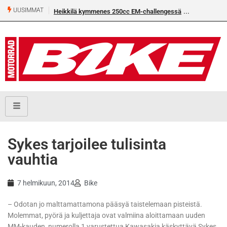
UUSIMMAT
Heikkilä kymmenes 250cc EM-challengessä
Sykes tarjoilee tulisinta
vauhtia
7 helmikuun, 2014
Bike
– Odotan jo malttamattamona pääsyä taistelemaan pisteistä.
Molemmat, pyörä ja kuljettaja ovat valmiina aloittamaan uuden
MM-kauden, numerolla 1 varustettua Kawasakia käskyttävä Sykes