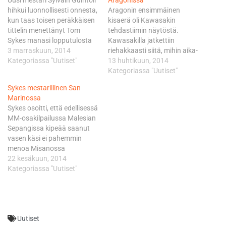
Uusi mestari Sylvain Guintoli
Aragonissa
hihkui luonnollisesti onnesta,
Aragonin ensimmäinen
kun taas toisen peräkkäisen
kisaerä oli Kawasakin
tittelin menettänyt Tom
tehdastiimin näytöstä.
Sykes manasi lopputulosta
Kawasakilla jatkettiin
ja siinä samalla
3 marraskuun, 2014
riehakkaasti siitä, mihin aika-
tallikaveriaan Loris Bazia. -
Kategoriassa "Uutiset"
ajossa jäätiin, kun Sykes
13 huhtikuun, 2014
Tiesin Qatariin tullessani,
sivalsi vakuuttavasti
Kategoriassa "Uutiset"
että minun pitää tehdä täällä
voittajaksi ja ranskalainen
Sykes mestarillinen San
jotain erityistä, Guintoli
tiimikaveri Loriz Baz säesti
Marinossa
viittasi 12 pisteen
toisella sijalla. Kawasakilla
Sykes osoitti, että edellisessä
takamatkaansa ennen
oltiin ylletty edellisen kerran
MM-osakilpailussa Malesian
kauden kahta viimeistä
vastaavaan tuplaan 21
Sepangissa kipeää saanut
kisaerää. - Otin riskejä ja
vuotta sitten Donington
vasen käsi ei pahemmin
onnistuin siinä.…
Parkin radalla Englannissa
menoa Misanossa
Scott Russellin ja Aaron
haitannut. Britti tyylitteli
22 kesäkuun, 2014
Slightin toimesta. Sykes
Kawasakillaan ensimmäisen
Kategoriassa "Uutiset"
tyylitteli ykkössijan…
erän voittoon selvällä 5,012
sekunnin erolla
ranskalaiseen tallikaveriinsa
Loris Baziin. Italialainen
Uutiset
Marco Melandri päätyi