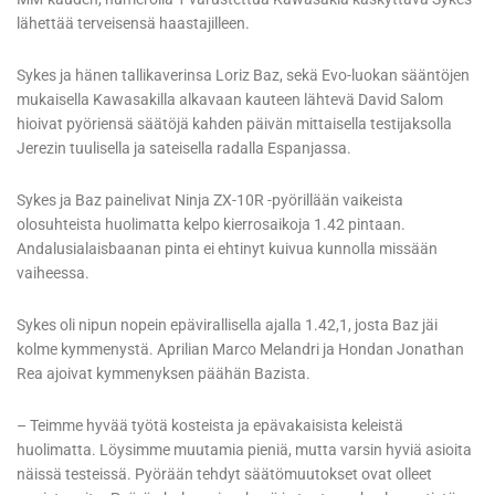
lähettää terveisensä haastajilleen.
Sykes ja hänen tallikaverinsa Loriz Baz, sekä Evo-luokan sääntöjen
mukaisella Kawasakilla alkavaan kauteen lähtevä David Salom
hioivat pyöriensä säätöjä kahden päivän mittaisella testijaksolla
Jerezin tuulisella ja sateisella radalla Espanjassa.
Sykes ja Baz painelivat Ninja ZX-10R -pyörillään vaikeista
olosuhteista huolimatta kelpo kierrosaikoja 1.42 pintaan.
Andalusialaisbaanan pinta ei ehtinyt kuivua kunnolla missään
vaiheessa.
Sykes oli nipun nopein epävirallisella ajalla 1.42,1, josta Baz jäi
kolme kymmenystä. Aprilian Marco Melandri ja Hondan Jonathan
Rea ajoivat kymmenyksen päähän Bazista.
– Teimme hyvää työtä kosteista ja epävakaisista keleistä
huolimatta. Löysimme muutamia pieniä, mutta varsin hyviä asioita
näissä testeissä. Pyörään tehdyt säätömuutokset ovat olleet