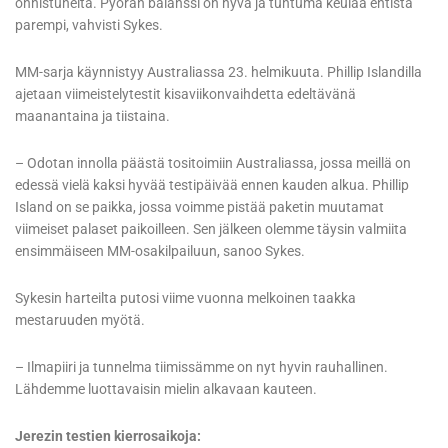
onnistuneita. Pyörän balanssi on hyvä ja tuntuma keulaa entistä
parempi, vahvisti Sykes.
MM-sarja käynnistyy Australiassa 23. helmikuuta. Phillip Islandilla
ajetaan viimeistelytestit kisaviikonvaihdetta edeltävänä
maanantaina ja tiistaina.
– Odotan innolla päästä tositoimiin Australiassa, jossa meillä on
edessä vielä kaksi hyvää testipäivää ennen kauden alkua. Phillip
Island on se paikka, jossa voimme pistää paketin muutamat
viimeiset palaset paikoilleen. Sen jälkeen olemme täysin valmiita
ensimmäiseen MM-osakilpailuun, sanoo Sykes.
Sykesin harteilta putosi viime vuonna melkoinen taakka
mestaruuden myötä.
– Ilmapiiri ja tunnelma tiimissämme on nyt hyvin rauhallinen.
Lähdemme luottavaisin mielin alkavaan kauteen.
Jerezin testien kierrosaikoja: