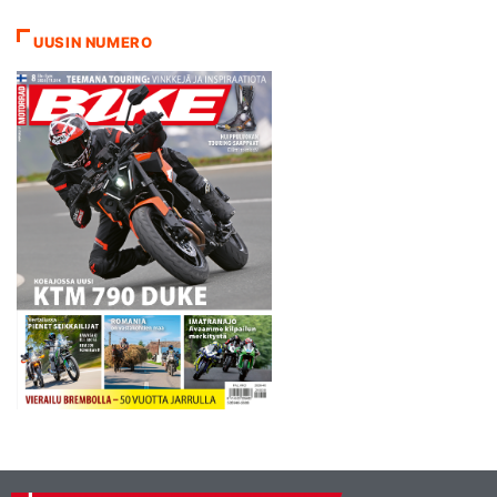
Aprilialla kolmanneksi 1,4
sekuntia Bazin takana.
UUSIN NUMERO
Jälkimmäinen erä ei tuonut
tahtiin muutosta. Sykes
jatkoi kapellimestarina
Bazin…