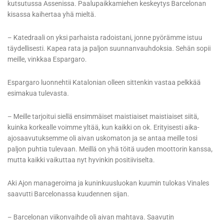
kutsutussa Assenissa. Paalupaikkamiehen keskeytys Barcelonan
kisassa kaihertaa yhä mieltä.
– Katedraali on yksi parhaista radoistani, jonne pyörämme istuu
täydellisesti. Kapea rata ja paljon suunnanvauhdoksia. Sehän sopii
meille, vinkkaa Espargaro.
Espargaro luonnehtii Katalonian olleen sittenkin vastaa pelkkää
esimakua tulevasta.
– Meille tarjoitui siellä ensimmäiset maistiaiset maistiaiset siitä,
kuinka korkealle voimme yltää, kun kaikki on ok. Erityisesti aika-
ajosaavutuksemme oli aivan uskomaton ja se antaa meille tosi
paljon puhtia tulevaan. Meillä on yhä töitä uuden moottorin kanssa,
mutta kaikki vaikuttaa nyt hyvinkin positiiviselta.
Aki Ajon manageroima ja kuninkuusluokan kuumin tulokas Vinales
saavutti Barcelonassa kuudennen sijan.
– Barcelonan viikonvaihde oli aivan mahtava. Saavutin