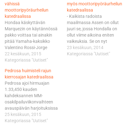
vähissä
myös moottoripyöräurheilun
moottoripyöräurheilun
katedraalissa
katedraalissa
- Kaikista radoista
Hondaa käskyttävän
maailmassa Assen on ollut
Marquezin on käytännössä
juuri se, jossa Hondalla on
pakko voittaa tai ainakin
ollut viime aikoina eniten
pitää Yamaha-kaksikko
vaikeuksia. Se on nyt
Valentino Rossi-Jorge
onneksi enää menneisyyttä.
23 kesäkuun, 2014
Lorenzo takanaan
22 kesäkuun, 2015
Lähden Asseniin aivan eri
Kategoriassa "Uutiset"
säilyttääkseen
Kategoriassa "Uutiset"
asenteella ja paljon
mahdollisuuden kolmanteen
enemmän oppia saaneena.
Pedrosa huimisteli rajun
peräkkäiseen titteliin.
Ja mikä mukavinta, Assen
kierrosajan katedraalissa
Marquezin plakkaria rasittaa
lukeutuu ehdottomien
Pedrosa ajoi hirmuajan
kolme pisteetöntä GP:tä,
suosikkiratojeni joukkoon,
1.33,450 kauden
joista viimeisin osui
sanoo kauden kaikki
kahdeksannen MM-
kirvelevästi kotiyleisön eteen
seitsemän GP:tä nimiinsä
osakilpailuviikonvaihteen
Barcelonassa. Sarjaa
vienyt Marquez. Marquez…
avauspäivän harjoituksissa
johtavalla Rossilla on koossa
Hollannissa. Sitä kovempaa
25 kesäkuun, 2015
138 pistettä ja neljä viimeistä
ei moottoripyöräurheilun
Kategoriassa "Uutiset"
kisaa voittanut Lorenzo
katedraaliksi kutsuttua 4,5
hiillostaa tallikaveriaan enää
kilometrin mittaista Assenin
yhden…
rataa ole kukaan kiertänyt.