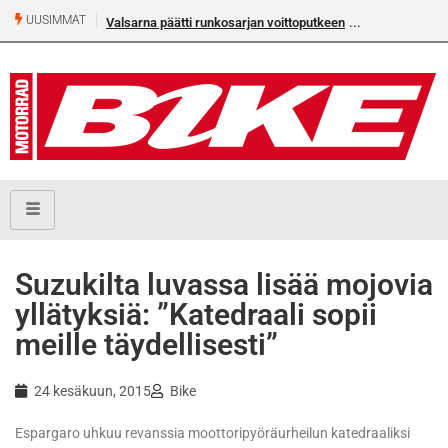
UUSIMMAT
Valsarna päätti runkosarjan voittoputkeen
Suzukilta luvassa lisää mojovia
yllätyksiä: ”Katedraali sopii
meille täydellisesti”
24 kesäkuun, 2015
Bike
Espargaro uhkuu revanssia moottoripyöräurheilun katedraaliksi