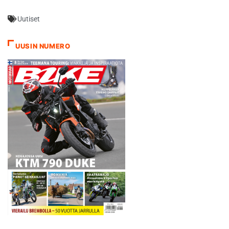
Parhaat kierrosajat
Uutiset
tykitettiin aurinkoisen
iltapäivän harjoitusjaksolla.
Pedrosa ajoitti iskunsa aivan
UUSIN NUMERO
session loppuun ja riisui
samalla muut aseista. -
Tärkeintä oli ajaa
mahdollisimman paljon
kuivan kelin kierroksia…