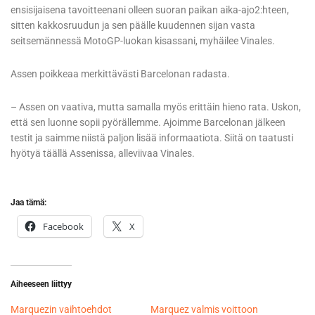
ensisijaisena tavoitteenani olleen suoran paikan aika-ajo2:hteen,
sitten kakkosruudun ja sen päälle kuudennen sijan vasta
seitsemännessä MotoGP-luokan kisassani, myhäilee Vinales.
Assen poikkeaa merkittävästi Barcelonan radasta.
– Assen on vaativa, mutta samalla myös erittäin hieno rata. Uskon,
että sen luonne sopii pyörällemme. Ajoimme Barcelonan jälkeen
testit ja saimme niistä paljon lisää informaatiota. Siitä on taatusti
hyötyä täällä Assenissa, alleviivaa Vinales.
Jaa tämä:
Facebook
X
Aiheeseen liittyy
Marquezin vaihtoehdot
Marquez valmis voittoon