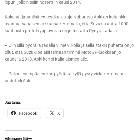
lopun, jolloin esiin nostettiin kausi 2014.
Kokenut japanilainen testikuljettaja Nobuatsu Aoki on kuitenkin
avannut sanaisen arkkunsa kertomalla, että Suzukin uutta 1000-
kuutioista prototyyppipyörää on jo testattu Ryuyo -radalla.
– Olin sillä pyörällä radalla viime viikolla ja sellaistakin puhetta on jo
ollut, että Suzuki palaisi tehtaan tiiminä MotoGP-luokkaan jo
kaudella 2013, Aoki kertoi italialaismedialle.
– Paljon enempää en itse pyörästä kyllä pysty vielä kertomaan,
pudotteli Aoki.
Jaa tämä:
Facebook
X
Aiheeseen liittyy