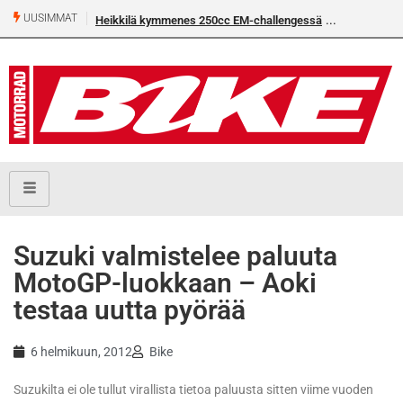
UUSIMMAT
Heikkilä kymmenes 250cc EM-challengessä
Suzuki valmistelee paluuta
MotoGP-luokkaan – Aoki
testaa uutta pyörää
6 helmikuun, 2012
Bike
Suzukilta ei ole tullut virallista tietoa paluusta sitten viime vuoden