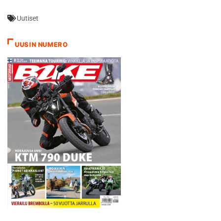
(214), ajanut Yoshimura
Uutiset
Suzuki kuskeina Tsuda, Aoki
ja Brookes. Team Kagayama
Suzukilla oli kolmas
UUSIN NUMERO
kierroksen voittajille
hävinneenä. Yleisön…