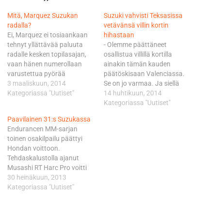
Mitä, Marquez Suzukan
Suzuki vahvisti Teksasissa
radalla?
vetävänsä villin kortin
Ei, Marquez ei tosiaankaan
hihastaan
tehnyt yllättävää paluuta
- Olemme päättäneet
radalle kesken topilasajan,
osallistua villillä kortilla
vaan hänen numerollaan
ainakin tämän kauden
varustettua pyörää
päätöskisaan Valenciassa.
Suzukassa käskytti Hiroshi
3 maaliskuun, 2014
Se on jo varmaa. Ja siellä
Aoyama. Niin, eikä radalla
Kategoriassa "Uutiset"
Suzukia ajaa
14 huhtikuun, 2014
tietenkään ollut parhaillaan
testikuljettajamme Randy de
Kategoriassa "Uutiset"
Australiassa testaava Jorge
Puniet, lupaa
Paavilainen 31:s Suzukassa
Lorenzokaan, vaikka ”Ysiysi”
japanilaismerkin paluuta
Endurancen MM-sarjan
Yamaha Suzukan baanaa
parrasvaloihin viitoittava
toinen osakilpailu päättyi
kolmen kierroksen verran
Davide Brivio. Suzuki on
Hondan voittoon.
kiersikin. Sen pyörän
tehnyt jo pitkään työtä
Tehdaskalustolla ajanut
puikoista löytyi puolestaan
uuden projektin ja pyörän
Musashi RT Harc Pro voitti
Yamahan testikuljettaja
kanssa. Suzukin odotettiin
kilpailun kuskeinaan Takumi
30 heinäkuun, 2013
Katsuyuki Nakasuga.
palaavan
Takahashi, Leon Haslam ja
Kategoriassa "Uutiset"
Raikuvimmat aplodit keräsi…
kuninkuusluokkaan jo täksi
Michael van der Mark.
kaudeksi, mutta
Toiseksi sijoittui voittajien
alkuperäistä…
kanssa yhtä monta kierrosta