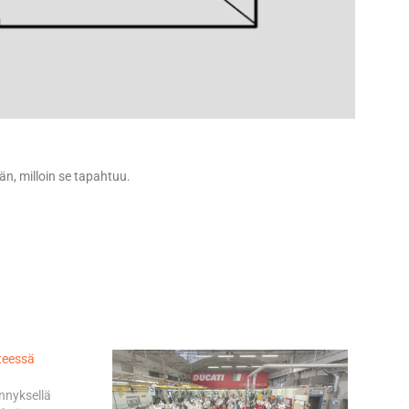
än, milloin se tapahtuu.
teessä
nnyksellä