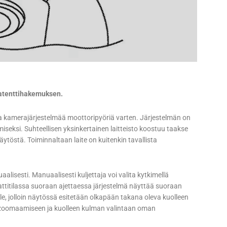
patenttihakemuksen.
a kamerajärjestelmää moottoripyöriä varten. Järjestelmän on
iseksi. Suhteellisen yksinkertainen laitteisto koostuu taakse
ytöstä. Toiminnaltaan laite on kuitenkin tavallista
lisesti. Manuaalisesti kuljettaja voi valita kytkimellä
ttitilassa suoraan ajettaessa järjestelmä näyttää suoraan
e, jolloin näytössä esitetään olkapään takana oleva kuolleen
 zoomaamiseen ja kuolleen kulman valintaan oman