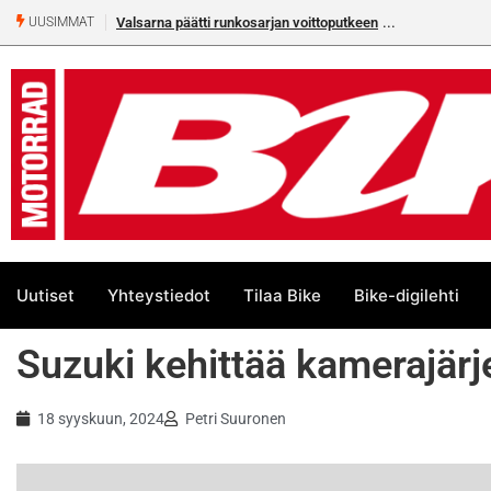
Valsarna päätti runkosarjan voittoputkeen
Älä missaa täm
UUSIMMAT
numeroa!
Uutiset
Yhteystiedot
Tilaa Bike
Bike-digilehti
Suzuki kehittää kamerajärj
18 syyskuun, 2024
Petri Suuronen