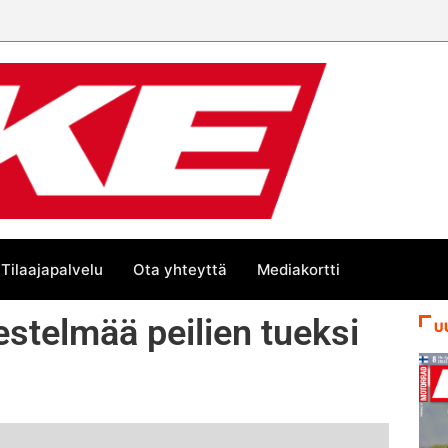
än kesän suurta Bike-
Tilaajapalvelu
Ota yhteyttä
Mediakortti
estelmää peilien tueksi
U