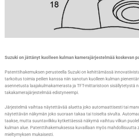
Suzuki on jättänyt kuolleen kulman kamerajärjestelmää koskevan 
Patenttihakemuksen perusteella Suzuki on kehittämässä innovatiivist
tarkoitus toimia peilien kanssa niin sanotun kuolleen kulman pienentäm
asennetusta laajakulmakamerasta ja TFT-mittaristoon sisällytetystä nä
takakamerajärjestelmää edistyneempi.
Järjestelmä vaihtaa näytettävää aluetta joko automaattisesti tai manuaa
näytettävän näkymän joko suoraan takaa tai toiselta sivulta. Automaa
taakse, mutta suuntavilkku kytkettäessä näkymä vaihtuu vilkun puolell
kulman alue. Patenttihakemuksessa kuvaillaan myös mahdollisuutta
mieltymyksen mukaisesti.