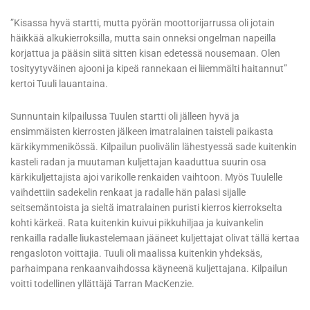
”Kisassa hyvä startti, mutta pyörän moottorijarrussa oli jotain
häikkää alkukierroksilla, mutta sain onneksi ongelman napeilla
korjattua ja pääsin siitä sitten kisan edetessä nousemaan. Olen
tosityytyväinen ajooni ja kipeä rannekaan ei liiemmälti haitannut”
kertoi Tuuli lauantaina.
Sunnuntain kilpailussa Tuulen startti oli jälleen hyvä ja
ensimmäisten kierrosten jälkeen imatralainen taisteli paikasta
kärkikymmenikössä. Kilpailun puolivälin lähestyessä sade kuitenkin
kasteli radan ja muutaman kuljettajan kaaduttua suurin osa
kärkikuljettajista ajoi varikolle renkaiden vaihtoon. Myös Tuulelle
vaihdettiin sadekelin renkaat ja radalle hän palasi sijalle
seitsemäntoista ja sieltä imatralainen puristi kierros kierrokselta
kohti kärkeä. Rata kuitenkin kuivui pikkuhiljaa ja kuivankelin
renkailla radalle liukastelemaan jääneet kuljettajat olivat tällä kertaa
rengasloton voittajia. Tuuli oli maalissa kuitenkin yhdeksäs,
parhaimpana renkaanvaihdossa käyneenä kuljettajana. Kilpailun
voitti todellinen yllättäjä Tarran MacKenzie.