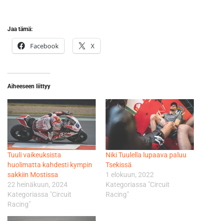
Jaa tämä:
Facebook
X
Aiheeseen liittyy
Tuuli vaikeuksista
Niki Tuulella lupaava paluu
huolimatta kahdesti kympin
Tsekissä
sakkiin Mostissa
1 elokuun, 2022
22 heinäkuun, 2024
Kategoriassa "Circuit
Kategoriassa "Circuit
Racing"
Racing"