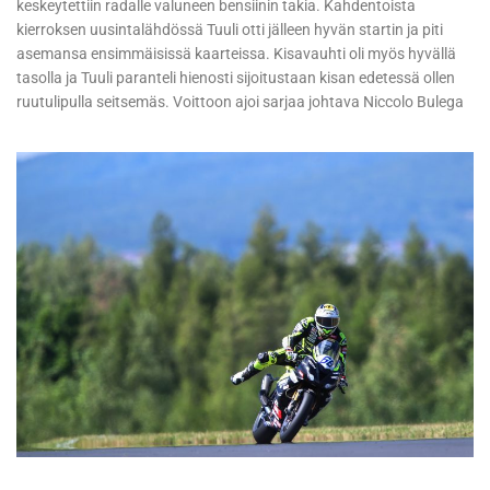
keskeytettiin radalle valuneen bensiinin takia. Kahdentoista
kierroksen uusintalähdössä Tuuli otti jälleen hyvän startin ja piti
asemansa ensimmäisissä kaarteissa. Kisavauhti oli myös hyvällä
tasolla ja Tuuli paranteli hienosti sijoitustaan kisan edetessä ollen
ruutulipulla seitsemäs. Voittoon ajoi sarjaa johtava Niccolo Bulega