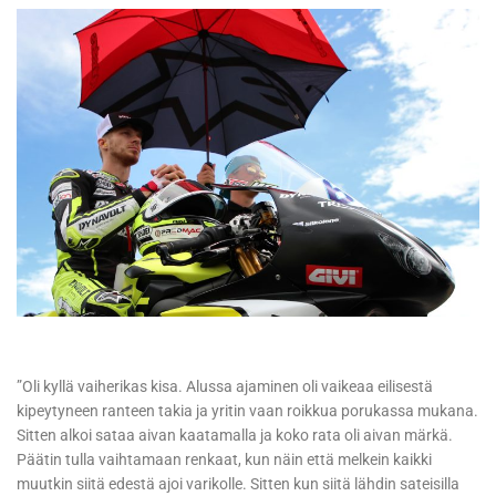
”Oli kyllä vaiherikas kisa. Alussa ajaminen oli vaikeaa eilisestä
kipeytyneen ranteen takia ja yritin vaan roikkua porukassa mukana.
Sitten alkoi sataa aivan kaatamalla ja koko rata oli aivan märkä.
Päätin tulla vaihtamaan renkaat, kun näin että melkein kaikki
muutkin siitä edestä ajoi varikolle. Sitten kun siitä lähdin sateisilla