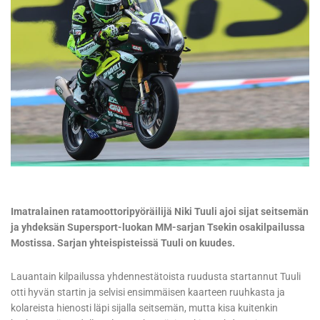
Imatralainen ratamoottoripyöräilijä Niki Tuuli ajoi sijat seitsemän
ja yhdeksän Supersport-luokan MM-sarjan Tsekin osakilpailussa
Mostissa. Sarjan yhteispisteissä Tuuli on kuudes.
Lauantain kilpailussa yhdennestätoista ruudusta startannut Tuuli
otti hyvän startin ja selvisi ensimmäisen kaarteen ruuhkasta ja
kolareista hienosti läpi sijalla seitsemän, mutta kisa kuitenkin