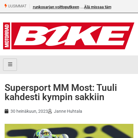
UUSIMMAT
Älä missaa tämän kesän suurta Bike-numeroa!
Supersport MM Most: Tuuli
kahdesti kympin sakkiin
30 heinäkuun, 2023
Janne Huhtala