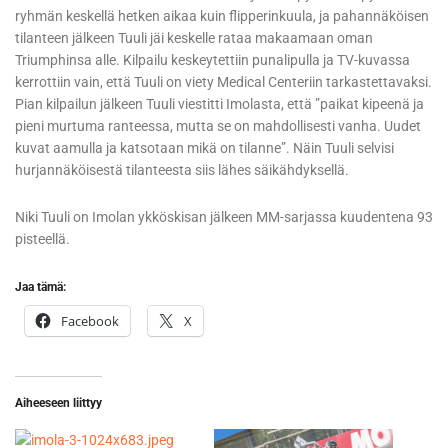
ryhmän keskellä hetken aikaa kuin flipperinkuula, ja pahannäköisen
tilanteen jälkeen Tuuli jäi keskelle rataa makaamaan oman
Triumphinsa alle. Kilpailu keskeytettiin punalipulla ja TV-kuvassa
kerrottiin vain, että Tuuli on viety Medical Centeriin tarkastettavaksi.
Pian kilpailun jälkeen Tuuli viestitti Imolasta, että ”paikat kipeenä ja
pieni murtuma ranteessa, mutta se on mahdollisesti vanha. Uudet
kuvat aamulla ja katsotaan mikä on tilanne”. Näin Tuuli selvisi
hurjannäköisestä tilanteesta siis lähes säikähdyksellä.
Niki Tuuli on Imolan ykköskisan jälkeen MM-sarjassa kuudentena 93
pisteellä.
Jaa tämä:
Facebook
X
Aiheeseen liittyy