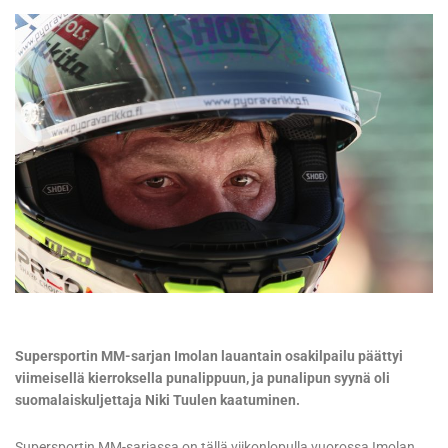
Supersportin MM-sarjan Imolan lauantain osakilpailu päättyi
viimeisellä kierroksella punalippuun, ja punalipun syynä oli
suomalaiskuljettaja Niki Tuulen kaatuminen.
Supersportin MM-sarjassa on tällä viikonlopulla vuorossa Imolan