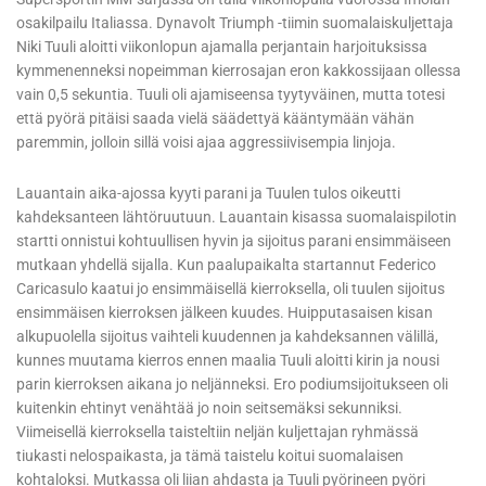
osakilpailu Italiassa. Dynavolt Triumph -tiimin suomalaiskuljettaja
Niki Tuuli aloitti viikonlopun ajamalla perjantain harjoituksissa
kymmenenneksi nopeimman kierrosajan eron kakkossijaan ollessa
vain 0,5 sekuntia. Tuuli oli ajamiseensa tyytyväinen, mutta totesi
että pyörä pitäisi saada vielä säädettyä kääntymään vähän
paremmin, jolloin sillä voisi ajaa aggressiivisempia linjoja.
Lauantain aika-ajossa kyyti parani ja Tuulen tulos oikeutti
kahdeksanteen lähtöruutuun. Lauantain kisassa suomalaispilotin
startti onnistui kohtuullisen hyvin ja sijoitus parani ensimmäiseen
mutkaan yhdellä sijalla. Kun paalupaikalta startannut Federico
Caricasulo kaatui jo ensimmäisellä kierroksella, oli tuulen sijoitus
ensimmäisen kierroksen jälkeen kuudes. Huipputasaisen kisan
alkupuolella sijoitus vaihteli kuudennen ja kahdeksannen välillä,
kunnes muutama kierros ennen maalia Tuuli aloitti kirin ja nousi
parin kierroksen aikana jo neljänneksi. Ero podiumsijoitukseen oli
kuitenkin ehtinyt venähtää jo noin seitsemäksi sekunniksi.
Viimeisellä kierroksella taisteltiin neljän kuljettajan ryhmässä
tiukasti nelospaikasta, ja tämä taistelu koitui suomalaisen
kohtaloksi. Mutkassa oli liian ahdasta ja Tuuli pyörineen pyöri