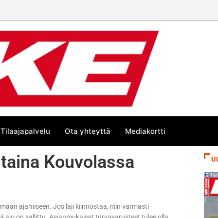
Tilaajapalvelu
Ota yhteyttä
Mediakortti
taina Kouvolassa
U
omaan ajamiseen. Jos laji kiinnostaa, niin varmasti
lä ajo on sallittu. Asianmukaiset turvavarusteet tulee olla