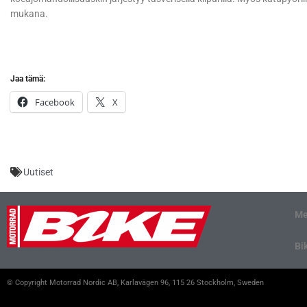
mukana.
Jaa tämä:
Facebook
X
Uutiset
Me
Bi
© Copyright Motorrad Nordic AB, Karlavägen 96, 115 26 Stockholm, Sweden