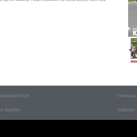
diatiedot 2026
Tietosuoj
ke-digilehti
Julkaistu