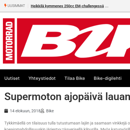
Heikkilä kymmenes 250cc EM-challengessä
UUSIMMAT
Uutiset
Yhteystiedot
Tilaa Bike
Bike-digilehti
Supermoton ajopäivä lauan
14 elokuun, 2018
Bike
Tykkimäellä on tilaisuus tulla tutustumaan lajiin ja saamaan vinkkejä 
koeajomahdollisuuskin järjestyy täsverisellä kilpurilla. Myös katupyöril