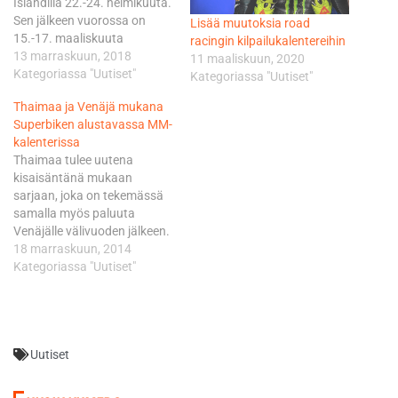
Islandilla 22.-24. helmikuuta.
Sen jälkeen vuorossa on
Lisää muutoksia road
15.-17. maaliskuuta
racingin kilpailukalentereihin
Thaimaan Chang
13 marraskuun, 2018
11 maaliskuun, 2020
International Circuit. Sen
Kategoriassa "Uutiset"
Kategoriassa "Uutiset"
jälkeen varikko täyttyy
Thaimaa ja Venäjä mukana
Espanjan MotorLand
Superbiken alustavassa MM-
Aragonissa, jossa ajetaan
kalenterissa
Euroopan ensimmäinen
Thaimaa tulee uutena
osakilpailu 5.-7- huhtikuuta.
kisaisäntänä mukaan
Mestarit niin Superbike kuin
sarjaan, joka on tekemässä
Supersport –luokissa ovat
samalla myös paluuta
viimeistään selvillä kauden
Venäjälle välivuoden jälkeen.
2019 viimeisessä
Venäjän kisa Moskovassa
18 marraskuun, 2014
osakilpailussa Qatarin
peruuntui päättyneellä
Kategoriassa "Uutiset"
Losailissa 24.-26. lokakuuta.
kaudella poliittisten syiden
…
vuoksi. Kausi käynnistyy
perinteisesti Phillip Islandin
radalla Australiassa 22.
Uutiset
helmikuuta. Saariradalla
ajetaan myös viralliset testit.
Thaimaa ja uusi Changin