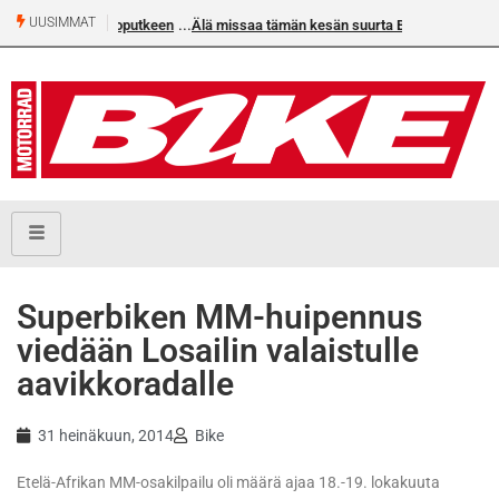
UUSIMMAT
an voittoputkeen
Älä missaa tämän kesän suurta Bike-
numeroa!
Superbiken MM-huipennus
viedään Losailin valaistulle
aavikkoradalle
31 heinäkuun, 2014
Bike
Etelä-Afrikan MM-osakilpailu oli määrä ajaa 18.-19. lokakuuta