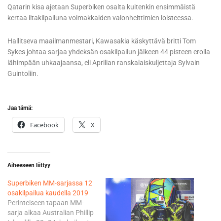
Qatarin kisa ajetaan Superbiken osalta kuitenkin ensimmäistä
kertaa iltakilpailuna voimakkaiden valonheittimien loisteessa.
Hallitseva maailmanmestari, Kawasakia käskyttävä britti Tom
Sykes johtaa sarjaa yhdeksän osakilpailun jälkeen 44 pisteen erolla
lähimpään uhkaajaansa, eli Aprilian ranskalaiskuljettaja Sylvain
Guintoliin.
Jaa tämä:
Facebook
X
Aiheeseen liittyy
Superbiken MM-sarjassa 12
osakilpailua kaudella 2019
Perinteiseen tapaan MM-
sarja alkaa Australian Phillip