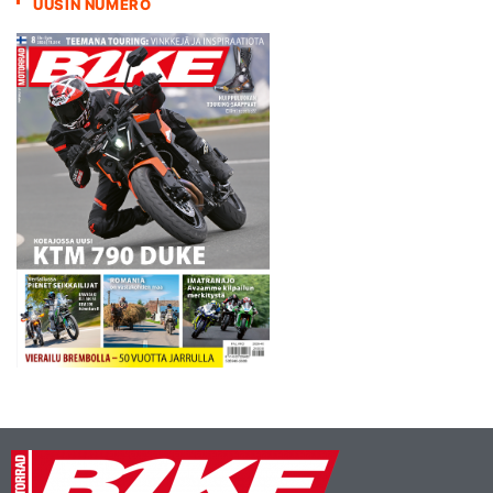
UUSIN NUMERO
rata odottavat vuoroaan
tasan kuukauden kuluttua,
kunnes ensimmäinen…