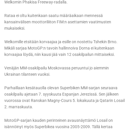
Welkomin Phakisa Freeway-radalla.
Rataa ei oltu kuitenkaan saatu määräaikaan mennessä
kansainvälisen moottoriliiton FIM:n asettamien vaatimusten
mukaiseksi.
Welkomille etsitään korvaajaa ja esille on nostettu Tshekin Brno.
Mikäli sarjaa MotoGP:n tavoin hallinnoiva Dorna ei kuitenkaan
korvaajaa löydä, niin kausi jää vain 12 osakilpailun mittaiseksi.
Venäjän MM-osakilpailu Moskovassa peruuntui jo aiemmin
Ukrainan tilanteen vuoksi.
Parhaillaan kesätauolla olevan Superbiken MM-sarjan seuraava
osakilpailu ajetaan 7. syyskuuta Espanjan Jerezissä. Sen jälkeen
vuorossa ovat Ranskan Magny-Cours 5. lokakuuta ja Qatarin Losail
2. marraskuuta.
MotoGP-sarjan kauden perinteinen avausnäyttämö Losail on
isännöinyt myös Superbikea vuosina 2005-2009. Tällä kertaa