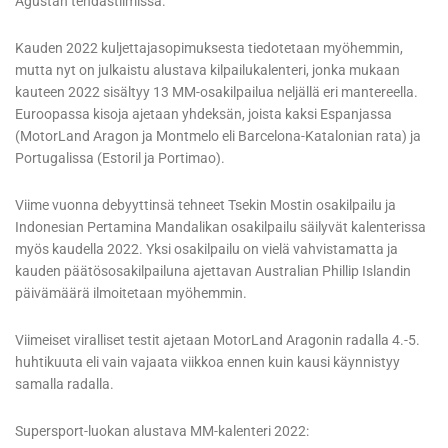
Agustan tehdastiimissä.
Kauden 2022 kuljettajasopimuksesta tiedotetaan myöhemmin,
mutta nyt on julkaistu alustava kilpailukalenteri, jonka mukaan
kauteen 2022 sisältyy 13 MM-osakilpailua neljällä eri mantereella.
Euroopassa kisoja ajetaan yhdeksän, joista kaksi Espanjassa
(MotorLand Aragon ja Montmelo eli Barcelona-Katalonian rata) ja
Portugalissa (Estoril ja Portimao).
Viime vuonna debyyttinsä tehneet Tsekin Mostin osakilpailu ja
Indonesian Pertamina Mandalikan osakilpailu säilyvät kalenterissa
myös kaudella 2022. Yksi osakilpailu on vielä vahvistamatta ja
kauden päätösosakilpailuna ajettavan Australian Phillip Islandin
päivämäärä ilmoitetaan myöhemmin.
Viimeiset viralliset testit ajetaan MotorLand Aragonin radalla 4.-5.
huhtikuuta eli vain vajaata viikkoa ennen kuin kausi käynnistyy
samalla radalla.
Supersport-luokan alustava MM-kalenteri 2022: