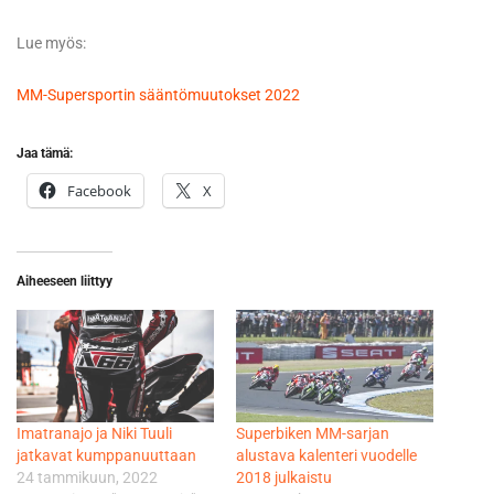
Lue myös:
MM-Supersportin sääntömuutokset 2022
Jaa tämä:
Facebook
X
Aiheeseen liittyy
Imatranajo ja Niki Tuuli
Superbiken MM-sarjan
jatkavat kumppanuuttaan
alustava kalenteri vuodelle
24 tammikuun, 2022
2018 julkaistu