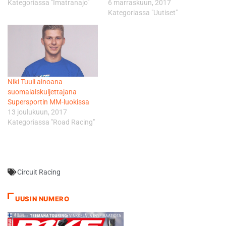
Kategoriassa "Imatranajo"
6 marraskuun, 2017
Kategoriassa "Uutiset"
Niki Tuuli ainoana
suomalaiskuljettajana
Supersportin MM-luokissa
13 joulukuun, 2017
Kategoriassa "Road Racing"
Circuit Racing
UUSIN NUMERO