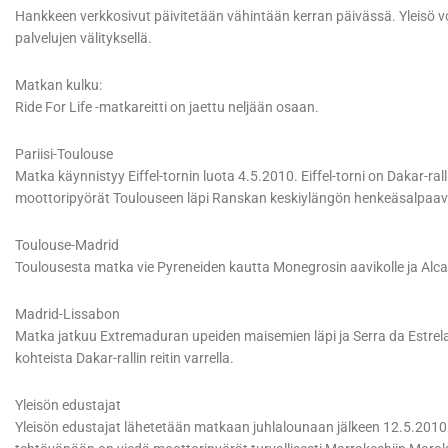
Hankkeen verkkosivut päivitetään vähintään kerran päivässä. Yleisö 
palvelujen välityksellä.
Matkan kulku:
Ride For Life -matkareitti on jaettu neljään osaan.
Pariisi-Toulouse
Matka käynnistyy Eiffel-tornin luota 4.5.2010. Eiffel-torni on Dakar-ral
moottoripyörät Toulouseen läpi Ranskan keskiylängön henkeäsalpaava
Toulouse-Madrid
Toulousesta matka vie Pyreneiden kautta Monegrosin aavikolle ja Alcala
Madrid-Lissabon
Matka jatkuu Extremaduran upeiden maisemien läpi ja Serra da Estrela -v
kohteista Dakar-rallin reitin varrella.
Yleisön edustajat
Yleisön edustajat lähetetään matkaan juhlalounaan jälkeen 12.5.2010.