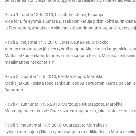
tehtävänään on viedä moottoripyörät turvallisesti Marrakeshiin Marokk
Päivä 1: torstai 13.5.2010; Lissabon¬-Jerez, Espanja
Ride for Life -ryhmä suuntaa Lissabonin katuja pitkin kohti aurinkoi
la Fronteraan, Andalusian viidenneksi suurimpaan kaupunkiin, jossa a
Päivä 2: perjantai 14.5.2010; Jerez-Ceuta-Fes, Marokko
Aamun matkanteon jälkeen ryhmä saapuu Algecirasin kaupunkiin, jost
Matka jatkuu etelään, kunnes ryhmä saapuu Fesiin, Marokon entiseen
maailmanperintökohteisiin.
Päivä 3: lauantai 15.5.2010; Fes-Merzouga, Marokko
Matka jatkuu Fesistä rosoisenkauniiden Atlasvuorten kautta päivän l
Saharaan.
Päivä 4: sunnuntai 16.5.2010; Merzouga-Ouarzazate, Marokko
Merzougasta matka vie Ouarzazaten kaupunkiin, joka sijaitsee eteläi
Päivä 5: maanantai 17.5.2010; Ouarzazate-Marrakesh
Lyhyen aamuajon jälkeen ryhmä saapuu trendikkääseen Marrakeshiin,