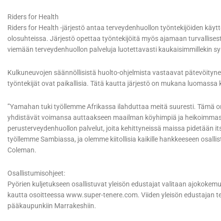
Riders for Health
Riders for Health -järjestö antaa terveydenhuollon työntekijöiden käyt
olosuhteissa. Järjestö opettaa työntekijöitä myös ajamaan turvallisest
viemään terveydenhuollon palveluja luotettavasti kaukaisimmillekin syr
Kulkuneuvojen säännöllisistä huolto-ohjelmista vastaavat pätevöityneet
työntekijät ovat paikallisia. Tätä kautta järjestö on mukana luomassa 
”Yamahan tuki työllemme Afrikassa ilahduttaa meitä suuresti. Tämä on j
yhdistävät voimansa auttaakseen maailman köyhimpiä ja heikoimmass
perusterveydenhuollon palvelut, joita kehittyneissä maissa pidetään its
työllemme Sambiassa, ja olemme kiitollisia kaikille hankkeeseen osallist
Coleman.
Osallistumisohjeet:
Pyörien kuljetukseen osallistuvat yleisön edustajat valitaan ajokoke
kautta osoitteessa www.super-tenere.com. Viiden yleisön edustajan t
pääkaupunkiin Marrakeshiin.