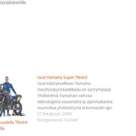
yysjärjestölle.
Uusi Yamaha Super Ténéré
Uusi edistyksellinen Yamaha-
moottoripyöräseikkailu on syntymässä:
Yhdistelmä Yamahan vahvaa
teknologista osaamista ja ajanmukaista
muotoilua yhdistettynä erinomaisiin ajo-
ominaisuuksiin. Yamaha Ténéré -
27 lokakuun, 2009
mallistosta syntyi legenda tunnetun
Kategoriassa "Uutiset"
uudella Ténéré
Paris-Dakar-rallikisan myötä 80- ja 90-
lla
lukujen aikana. Nämä luotettavat