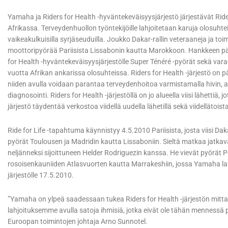
Yamaha ja Riders for Health -hyväntekeväisyysjärjestö järjestävät Ride
Afrikassa. Terveydenhuollon työntekijöille lahjoitetaan karuja olosuhte
vaikeakulkuisilla syrjäseuduilla. Joukko Dakar-rallin veteraaneja ja toimi
moottoripyörää Pariisista Lissabonin kautta Marokkoon. Hankkeen pä
for Health -hyväntekeväisyysjärjestölle Super Ténéré -pyörät sekä vara
vuotta Afrikan ankarissa olosuhteissa. Riders for Health -järjestö on
niiden avulla voidaan parantaa terveydenhoitoa varmistamalla hivin, ai
diagnosointi. Riders for Health -järjestöllä on jo alueella viisi lähettiä
järjestö täydentää verkostoa viidellä uudella lähetillä sekä viidellätois
Ride for Life -tapahtuma käynnistyy 4.5.2010 Pariisista, josta viisi Da
pyörät Toulousen ja Madridin kautta Lissaboniin. Sieltä matkaa jatka
neljänneksi sijoittuneen Helder Rodriguezin kanssa. He vievät pyörät 
rosoisenkauniiden Atlasvuorten kautta Marrakeshiin, jossa Yamaha lahj
järjestölle 17.5.2010.
”Yamaha on ylpeä saadessaan tukea Riders for Health -järjestön mitt
lahjoituksemme avulla satoja ihmisiä, jotka eivät ole tähän mennessä 
Euroopan toimintojen johtaja Arno Sunnotel.