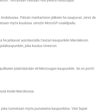
oon. Tehtävään valitaan viisi yleisön edustajaa.
sta Andalusiaa. Päivän matkanteon jälkeen he saapuvat Jerez de
jetaan myös kuuluisa Jerezin MotoGP-osakilpailu.
a he jatkavat autolautalla Ceutan kaupunkiin Marokkoon.
 pääkaupunkiin, joka kuuluu Unescon
opulliseen päämäärään eli Merzougan kaupunkiin. Se on portti
sessä Keski-Marokossa.
 joka tunnetaan myös punaisena kaupunkina. Viisi Super