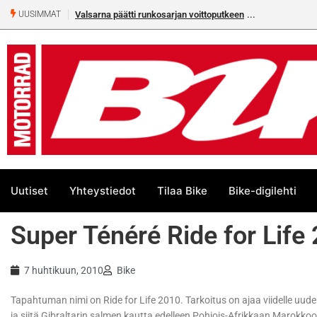
Valsarna päätti runkosarjan voittoputkeen
Älä missaa täm
UUSIMMAT
numeroa!
Uutiset
Yhteystiedot
Tilaa Bike
Bike-digilehti
Super Ténéré Ride for Life
7 huhtikuun, 2010
Bike
Tapahtuman nimi on Ride for Life 2010. Tarkoitus on ajaa viidelle uude
ja siitä Gibraltarin salmen kautta edelleen Pohjois-Afrikkaan Marokko