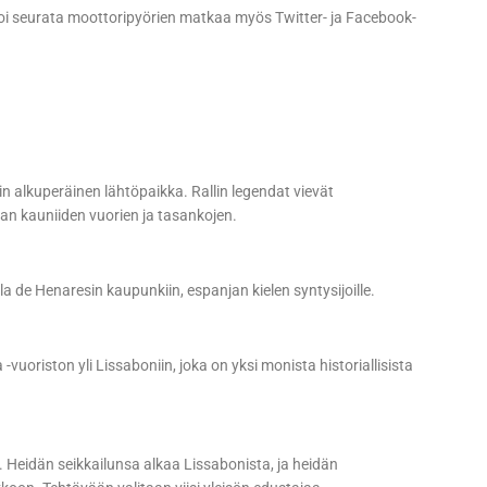
voi seurata moottoripyörien matkaa myös Twitter- ja Facebook-
lin alkuperäinen lähtöpaikka. Rallin legendat vievät
n kauniiden vuorien ja tasankojen.
 de Henaresin kaupunkiin, espanjan kielen syntysijoille.
uoriston yli Lissaboniin, joka on yksi monista historiallisista
 Heidän seikkailunsa alkaa Lissabonista, ja heidän