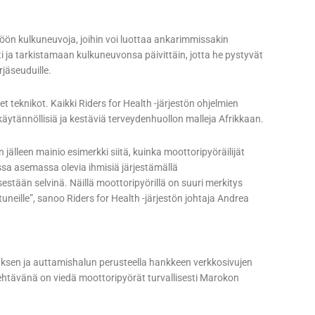
töön kulkuneuvoja, joihin voi luottaa ankarimmissakin
i ja tarkistamaan kulkuneuvonsa päivittäin, jotta he pystyvät
jäseuduille.
 teknikot. Kaikki Riders for Health -järjestön ohjelmien
käytännöllisiä ja kestäviä terveydenhuollon malleja Afrikkaan.
älleen mainio esimerkki siitä, kuinka moottoripyöräilijät
a asemassa olevia ihmisiä järjestämällä
estään selvinä. Näillä moottoripyörillä on suuri merkitys
uneille”, sanoo Riders for Health -järjestön johtaja Andrea
muksen ja auttamishalun perusteella hankkeen verkkosivujen
ehtävänä on viedä moottoripyörät turvallisesti Marokon