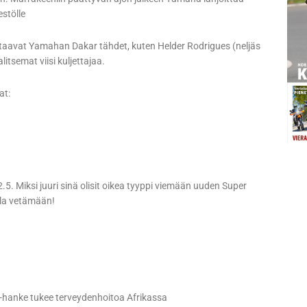
stölle
astaavat Yamahan Dakar tähdet, kuten Helder Rodrigues (neljäs
tsemat viisi kuljettajaa.
at:
5. Miksi juuri sinä olisit oikea tyyppi viemään uuden Super
illa vetämään!
 -hanke tukee terveydenhoitoa Afrikassa