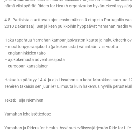
nämä viisi pyörää Riders for Health organization hyväntekeväisyysjärje
4.5. Pariisista starttavan ajon ensimmäisestä etapista Portugaliin v
2010 Dakarissa). Sen jälkeen puikkoihin hyppäävät Yamahan raadin vali
Haku tapahtuu Yamahan kampanjasivuston kautta ja hakukriteerit ov
– moottoripyöräajokortti (ja kokemusta) vähintään viisi vuotta
– englanninkielen taito
– ajokokemusta adventureajosta
– euroopan kansalainen
Hakuaika päättyy 14.4. ja ajo Lissabonista kohti Marokkoa starttaa 12.
Ténérén takaisin sen juurille? Ei muuta kuin hakemus hyvillä perustelu
Teksti: Tuija Nieminen
Yamahan lehdistötiedote:
Yamahan ja Riders for Health -hyväntekeväisyysjärjestön Ride for Life