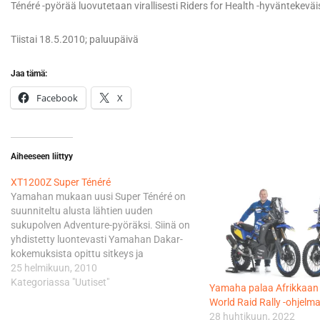
Ténéré -pyörää luovutetaan virallisesti Riders for Health -hyväntekeväis
Tiistai 18.5.2010; paluupäivä
Jaa tämä:
Facebook
X
Aiheeseen liittyy
XT1200Z Super Ténéré
Yamahan mukaan uusi Super Ténéré on
suunniteltu alusta lähtien uuden
sukupolven Adventure-pyöräksi. Siinä on
yhdistetty luontevasti Yamahan Dakar-
kokemuksista opittu sitkeys ja
luotettavuus kevyeen käsiteltävyyteen ja
25 helmikuun, 2010
edistykselliseen teknologiaan. Vuoden
Kategoriassa "Uutiset"
Yamaha palaa Afrikkaan 
2010 Super Ténéré -mallia, johon kuuluu
World Raid Rally -ohjelma
adventure-lisävarustepaketti,
28 huhtikuun, 2022