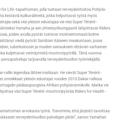
 for Life -tapahtuman, jolla tuetaan terveydenhoitoa Pohjois-
ita kestäviä kulkuvälineitä, jotka helpottavat työtä myös
ttajia sekä viisi yleisön edustajaa vie viisi Super Ténéré -
ätteeksi Yamaha ja sen yhteistyökumppanit lahjoittavat Riders
osia, joiden avulla pyörät toimivat moitteettomasti kolme
 päättänyt viedä pyörät Sambian itäiseen maakuntaan, jossa
dsin, tuberkuloosin ja muiden sairauksien riittävän varhainen
, jotka kuljettavat verinäytteitä moottoripyörillä. Tänä vuonna
ta peruspalveluja tarjoavalla terveydenhuollon työntekijällä.
kar-rallin legendaa lähtee matkaan. He vievät Super Ténéré -
vat onnekkaat yleisön edustajat vuoden 2010 Dakar-rallissa
Portugalin pääkaupungista Afrikan pohjoisrannikolle. Matka vie
oittaa viisi Super Ténéré -moottoripyörää Riders for Health -
aamattoman arvokasta työtä. Toivomme, että järjestö tavoittaa
päässeet terveydenhuollon palvelujen piiriin”, sanoo Yamahan