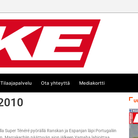
än kesän suurta Bike-
Tilaajapalvelu
Ota yhteyttä
Mediakortti
 2010
U
lla Super Ténéré pyörällä Ranskan ja Espanjan läpi Portugaliin
on. Marrakechiin päättyvän ajon jälkeen Yamaha lahjoittaa