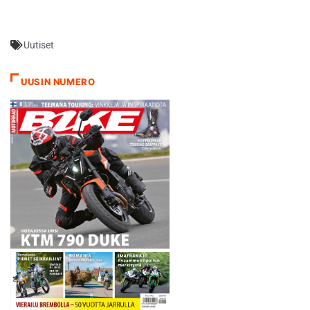
viimeisellä yrityksellään LCR
Hondan Takaaki Nagakami.
Japanilainen ohitti viime
Uutiset
hetkellä Franco Morbidellin.
Yamaha Tech 3:n Johann
Zarco jäi ruutuun 14 ja
UUSIN NUMERO
KTM:n Bradley Smith…