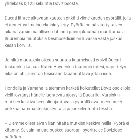
yhdeksäs 0,128 sekuntia Doviziososta.
Ducati lähtee alkavaan kauteen pitkälti viime kauden pyörällä, jolla
ei tunnetusti mainetekoihin ylletty. Pyörää on päivitetty talven
aikana varsin maltillisesti lähinnä painojakaumaa muuttamalla.
Suurempia muutoksia Desmosediciin on luvassa vasta joskus
kesän korvilla.
Ja niitä muutoksia oikeaa suuntaa kuumeisesti etsivä Ducati
tosiaankin kaipaa. Kuten Haydenkin taannoin totesi, näpertelyn
aika on ohi ja nyt on tosissaan tapahduttava jotain isoa.
Hondalla ja Yamahalla aiemmin kärkeä kolkutellut Dovizioso ei ole
vielä löytänyt hänelle luontevaa ajotyyliä Ducatilla. Varsinkin
mutkien keskivaiheet aliohjautuvalla pyörällä ovat merkinneet
pelkkää hammastenkiristystä ja painokelvotonta tekstiä.
– Olemme olleet aivan liian hitaita mutkien keskivaiheilla. Pyörä ei
käänny. Se vain haluaa puskea suoraan, pyörittelee Dovizioso
päätään.