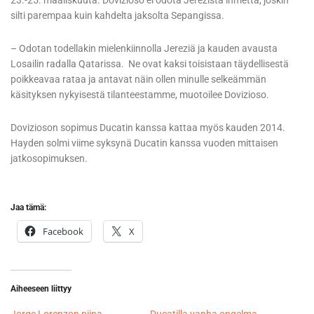
23.-25. maaliskuuta. Dovizioso ei odota Jerezistä ihmettä, joskin
silti parempaa kuin kahdelta jaksolta Sepangissa.
– Odotan todellakin mielenkiinnolla Jereziä ja kauden avausta
Losailin radalla Qatarissa. Ne ovat kaksi toisistaan täydellisestä
poikkeavaa rataa ja antavat näin ollen minulle selkeämmän
käsityksen nykyisestä tilanteestamme, muotoilee Dovizioso.
Dovizioson sopimus Ducatin kanssa kattaa myös kauden 2014.
Hayden solmi viime syksynä Ducatin kanssa vuoden mittaisen
jatkosopimuksen.
Jaa tämä:
Facebook
X
Aiheeseen liittyy