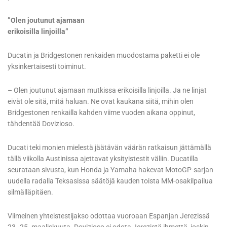
”Olen joutunut ajamaan
erikoisilla linjoilla”
Ducatin ja Bridgestonen renkaiden muodostama paketti ei ole
yksinkertaisesti toiminut.
– Olen joutunut ajamaan mutkissa erikoisilla linjoilla. Ja ne linjat
eivät ole sitä, mitä haluan. Ne ovat kaukana siitä, mihin olen
Bridgestonen renkailla kahden viime vuoden aikana oppinut,
tähdentää Dovizioso.
Ducati teki monien mielestä jäätävän väärän ratkaisun jättämällä
tällä viikolla Austinissa ajettavat yksityistestit väliin. Ducatilla
seurataan sivusta, kun Honda ja Yamaha hakevat MotoGP-sarjan
uudella radalla Teksasissa säätöjä kauden toista MM-osakilpailua
silmälläpitäen.
Viimeinen yhteistestijakso odottaa vuoroaan Espanjan Jerezissä