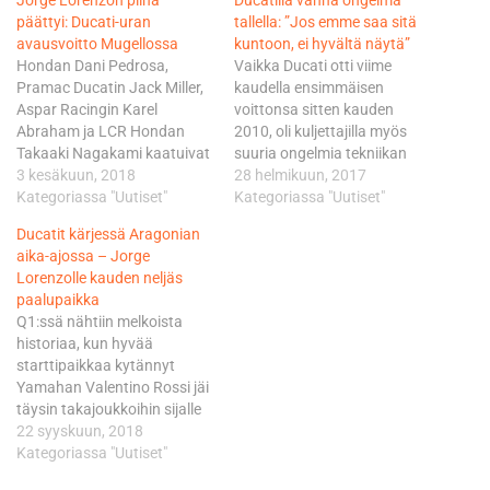
Jorge Lorenzon piina
Ducatilla vanha ongelma
päättyi: Ducati-uran
tallella: ”Jos emme saa sitä
avausvoitto Mugellossa
kuntoon, ei hyvältä näytä”
Hondan Dani Pedrosa,
Vaikka Ducati otti viime
Pramac Ducatin Jack Miller,
kaudella ensimmäisen
Aspar Racingin Karel
voittonsa sitten kauden
Abraham ja LCR Hondan
2010, oli kuljettajilla myös
Takaaki Nagakami kaatuivat
suuria ongelmia tekniikan
heti kättelyssä, Yamahan
3 kesäkuun, 2018
kanssa, etenkin mutkissa.
28 helmikuun, 2017
Maverick Vinales putosi
Kategoriassa "Uutiset"
Ongelmia on pyritty
Kategoriassa "Uutiset"
kolmosruudusta sijalle 10.
korjaamaan, mutta
Ducatit kärjessä Aragonian
MM-sarjaa johtava Marc
Doviziosolla ja Jorge
aika-ajossa – Jorge
Marquez ohitti pian Rossin ja
Lorenzolla oli Phillip Islandin
Lorenzolle kauden neljäs
siirtyi kakkoseksi. Marquez
testeissä vaikeuksia pysyä
paalupaikka
kaatui kuitenkin pian
Yamahan Maverick Vinalesin
Q1:ssä nähtiin melkoista
mutkassa, mutta pystyi
ja Hondan Marc Marquezin
historiaa, kun hyvää
jatkamaan kilpailua. Aikaa
vauhdissa. Dovizioso oli
starttipaikkaa kytännyt
tuhraantui kuitenkin
testien seitsemäs 0.699
Yamahan Valentino Rossi jäi
valtavasti ja…
sekuntia Vinalesin takana.…
täysin takajoukkoihin sijalle
18. Tallikaveri Maverick
22 syyskuun, 2018
Vinales oli nopein ja selvisi
Kategoriassa "Uutiset"
jatkoon, niin teki myös