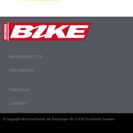
Mediatiedot 2026
Bike-digilehti
Tietosuoja
Julkaistu
© Copyright Motorrad Nordic AB, Karlavägen 96, 115 26 Stockholm, Sweden