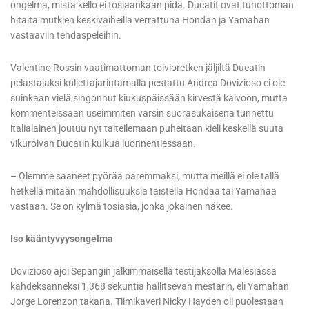
ongelma, mistä kello ei tosiaankaan pidä. Ducatit ovat tuhottoman
hitaita mutkien keskivaiheilla verrattuna Hondan ja Yamahan
vastaaviin tehdaspeleihin.
Valentino Rossin vaatimattoman toivioretken jäljiltä Ducatin
pelastajaksi kuljettajarintamalla pestattu Andrea Dovizioso ei ole
suinkaan vielä singonnut kiukuspäissään kirvestä kaivoon, mutta
kommenteissaan useimmiten varsin suorasukaisena tunnettu
italialainen joutuu nyt taiteilemaan puheitaan kieli keskellä suuta
vikuroivan Ducatin kulkua luonnehtiessaan.
– Olemme saaneet pyörää paremmaksi, mutta meillä ei ole tällä
hetkellä mitään mahdollisuuksia taistella Hondaa tai Yamahaa
vastaan. Se on kylmä tosiasia, jonka jokainen näkee.
Iso kääntyvyysongelma
Dovizioso ajoi Sepangin jälkimmäisellä testijaksolla Malesiassa
kahdeksanneksi 1,368 sekuntia hallitsevan mestarin, eli Yamahan
Jorge Lorenzon takana. Tiimikaveri Nicky Hayden oli puolestaan