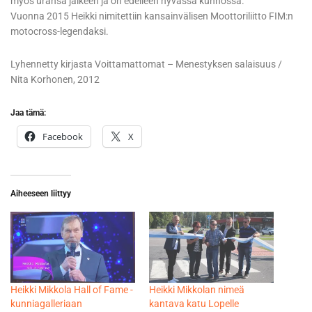
myös uransa jälkeen ja on edelleen hyvässä kunnossa.
Vuonna 2015 Heikki nimitettiin kansainvälisen Moottoriliitto FIM:n
motocross-legendaksi.
Lyhennetty kirjasta Voittamattomat – Menestyksen salaisuus /
Nita Korhonen, 2012
Jaa tämä:
Facebook
X
Aiheeseen liittyy
Heikki Mikkola Hall of Fame -
Heikki Mikkolan nimeä
kunniagalleriaan
kantava katu Lopelle