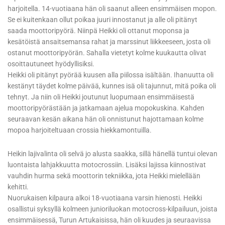
harjoitella. 14-vuotiaana hän oli saanut alleen ensimmäisen mopon.
Se ei kuitenkaan ollut poikaa juuri innostanut ja alle oli pitänyt
saada moottoripyörä. Niinpä Heikki oli ottanut moponsa ja
kesätöistä ansaitsemansa rahat ja marssinut liikkeeseen, josta oli
ostanut moottoripyörän. Sahalla vietetyt kolme kuukautta olivat
osoittautuneet hyödyllisiksi.
Heikki oli pitänyt pyörää kuusen alla piilossa isältään. Ihanuutta oli
kestänyt täydet kolme päivää, kunnes isä oli tajunnut, mitä poika oli
tehnyt. Ja niin oli Heikki joutunut luopumaan ensimmäisestä
moottoripyörästään ja jatkamaan ajelua mopokuskina. Kahden
seuraavan kesän aikana hän oli onnistunut hajottamaan kolme
mopoa harjoiteltuaan crossia hiekkamontuilla.
Heikin lajivalinta oli selvä jo alusta saakka, sillä hänellä tuntui olevan
luontaista lahjakkuutta motocrossiin. Lisäksi lajissa kiinnostivat
vauhdin hurma sekä moottorin tekniikka, jota Heikki mielellään
kehitti.
Nuorukaisen kilpaura alkoi 18-vuotiaana varsin hienosti. Heikki
osallistui syksyllä kolmeen junioriluokan motocross-kilpailuun, joista
ensimmäisessä, Turun Artukaisissa, hän oli kuudes ja seuraavissa