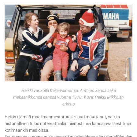
Heikki varikolla Kaija-vaimonsa, Antti-poikansa sekä
mekaanikkonsa kanssa vuonna 1978. Kuva: Heikki Mikkolan
arkisto
Heikin elämää maailmanmestaruus ei juuri muuttanut, vaikka
historiallinen tulos noteerattiinkin hienosti niin kansainvälisesti kuin
kotimaankin medioissa.
Seuraavana vuonna mies kasvatti mitalisaldoaan kaksipuolikkaiden