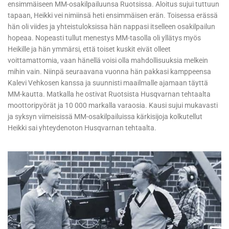
ensimmäiseen MM-osakilpailuunsa Ruotsissa. Aloitus sujui tuttuun
tapaan, Heikki vei nimiinsä heti ensimmäisen erän. Toisessa erässä
hän oli viides ja yhteistuloksissa hän nappasi itselleen osakilpailun
hopeaa. Nopeasti tullut menestys MM-tasolla oli yllätys myös
Heikille ja hän ymmärsi, että toiset kuskit eivät olleet
voittamattomia, vaan hänellä voisi olla mahdollisuuksia melkein
mihin vain. Niinpä seuraavana vuonna hän pakkasi kamppeensa
Kalevi Vehkosen kanssa ja suunnisti maailmalle ajamaan täyttä
MM-kautta. Matkalla he ostivat Ruotsista Husqvarnan tehtaalta
moottoripyörät ja 10 000 markalla varaosia. Kausi sujui mukavasti
ja syksyn viimeisissä MM-osakilpailuissa kärkisijoja kolkutellut
Heikki sai yhteydenoton Husqvarnan tehtaalta.