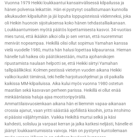
Vuonna 1979 Heikki loukkaantui kansainvälisessä kilpailussa ja
hänen polvensa leikattiin. Hän ei pystynyt osallistumaan kunnolla
alkukauden kilpailuihin ja jäi lopulta loppupisteissä viidenneksi, joka
oli Heikin huonoin sijoituksensa koko hänen tehdastalliaikanaan.
Loukkaantumisen myötä päätös lopettamisesta kasvoi. 34-vuotias
mies tunsi, että ikääkin alkoi olla jo sen verran, että nuoremmat
menivät nopeampaa. Heikillä olisi ollut sopimus Yamahan kanssa
vielä vuodelle 1980, mutta hän halusi lopettaa kilpauransa. Hieman
hänelle tuli haikea olo päätöksestään, mutta ajohanskojen
ripustamista naulaan helpotti se, että Heikki siirtyi Yamahan
tallipäälliköksi. Kolmen pestissä vietetyn vuoden aikana Heikki
valikoi kuskit tiimiinsä, teki heille harjoitusohjelmat ja oli paikalla
kaikissa MM-kilpailuissa. Aika kului myös vuonna 1980 ostetun
maatilan sekä kasvavan perheen parissa. Heikillä ei ollut enää
minkäänlaisia haluja ajaa moottoripyörällä.
Ammattilaisvuosienkaan aikana hän ei liiemmin vapaa-aikanaan
crossia ajanut, vaan yritti säästää ajofiilistä kisoihin, jotta intohimo
ei pääsisi väljähtymään. Vaikka Heikiltä murtui selkä ja käsi
kahdesti, solisluu ja varpaat kerran ja jalka katkesi neljästi, hänelle ei
jäänyt loukkaantumisista vaivoja. Hän on pystynyt kuntoilemaan