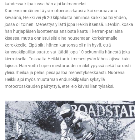
kahdessa kilpailussa hän ajoi kolmanneksi.
Kun ensimmäinen täysi motocross-kausi alkoi seuraavana
keväänä, Heikki vei yli 20 kilpailusta nimiinsä kaikki paitsi yhden,
jossa oli toinen. Menestys yllätti jopa Heikin itsensä. Etenkin, koska
hän hurjapäisen luonteensa ansiosta kaatuili kerran-pari aina
kisassa, mutta onnistui silti aina nousemaan korkeimmalle
korokkeelle. Eipä silti, hänen kuntonsa oli niin hyvä, että
kanssakilpailijat saattoivat jäädä jopa 10 sekunnilla hänestä joka
kierroksella. Toisaalta Heikki tuntui menestyvän lähes lajissa kuin
lajissa. Hän voitti Lopen mestaruuden mäkihypyssä sekä harrasti
yleisurheilua ja pelasi pesäpalloa menestyksekkäästi. Nuorena
Heikki ajoi myös muutaman endurokilpailun syksyllä
motocrosskauden päätyttyä, ettei elo kävisi liian tylsäksi.