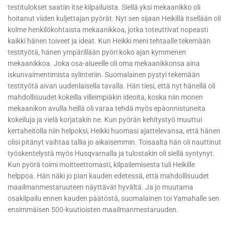
testitulokset saatiin itse kilpailuista. Siellä yksi mekaanikko oli
hoitanut viiden kuljettajan pyörät. Nyt sen sijaan Heikillä itsellään oli
kolme henkilökohtaista mekaanikkoa, jotka toteuttivat nopeasti
kaikki hänen toiveet ja ideat. Kun Heikki meni tehtaalle tekemään
testityötä, hänen ympärillään pyöri koko ajan kymmenen
mekaanikkoa. Joka osa-alueelle oli oma mekaanikkonsa aina
iskunvaimentimista sylinteriin. Suomalainen pystyi tekemään
testityötä aivan uudenlaisella tavalla. Hän tiesi, että nyt hänellä oli
mahdollisuudet kokeilla villeimpiäkin ideoita, koska niin monen
mekaanikon avulla heillä oli varaa tehdä myös epäonnistuneita
kokeiluja ja vielä korjatakin ne. Kun pyörän kehitystyö muuttui
kertaheitolla niin helpoksi, Heikki huomasi ajattelevansa, että hänen
olisi pitänyt vaihtaa tallia jo aikaisemmin. Toisaalta hän oli nauttinut
työskentelystä myös Husqvarnalla ja tulostakin oli siellä syntynyt.
Kun pyörä toimi moitteettomasti, kilpailemisesta tuli Heikille
helppoa. Hän näki jo pian kauden edetessä, että mahdollisuudet
maailmanmestaruuteen näyttävät hyvältä. Ja jo muutama
osakilpailu ennen kauden päätöstä, suomalainen toi Yamahalle sen
ensimmäisen 500-kuutioisten maailmanmestaruuden.