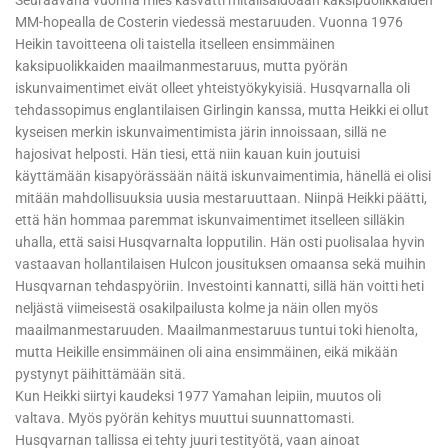
MM-hopealla de Costerin viedessä mestaruuden. Vuonna 1976
Heikin tavoitteena oli taistella itselleen ensimmäinen
kaksipuolikkaiden maailmanmestaruus, mutta pyörän
iskunvaimentimet eivät olleet yhteistyökykyisiä. Husqvarnalla oli
tehdassopimus englantilaisen Girlingin kanssa, mutta Heikki ei ollut
kyseisen merkin iskunvaimentimista järin innoissaan, sillä ne
hajosivat helposti. Hän tiesi, että niin kauan kuin joutuisi
käyttämään kisapyörässään näitä iskunvaimentimia, hänellä ei olisi
mitään mahdollisuuksia uusia mestaruuttaan. Niinpä Heikki päätti,
että hän hommaa paremmat iskunvaimentimet itselleen silläkin
uhalla, että saisi Husqvarnalta lopputilin. Hän osti puolisalaa hyvin
vastaavan hollantilaisen Hulcon jousituksen omaansa sekä muihin
Husqvarnan tehdaspyöriin. Investointi kannatti, sillä hän voitti heti
neljästä viimeisestä osakilpailusta kolme ja näin ollen myös
maailmanmestaruuden. Maailmanmestaruus tuntui toki hienolta,
mutta Heikille ensimmäinen oli aina ensimmäinen, eikä mikään
pystynyt päihittämään sitä.
Kun Heikki siirtyi kaudeksi 1977 Yamahan leipiin, muutos oli
valtava. Myös pyörän kehitys muuttui suunnattomasti.
Husqvarnan tallissa ei tehty juuri testityötä, vaan ainoat