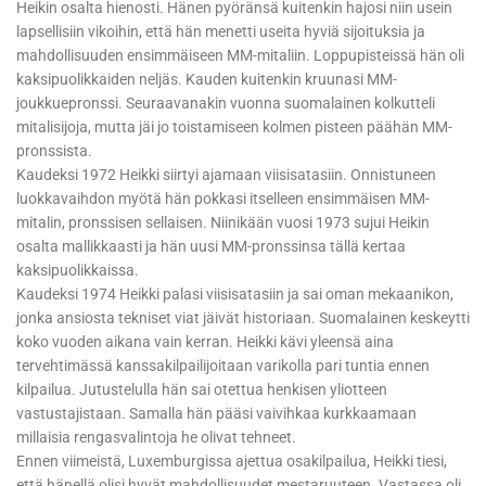
Heikin osalta hienosti. Hänen pyöränsä kuitenkin hajosi niin usein
lapsellisiin vikoihin, että hän menetti useita hyviä sijoituksia ja
mahdollisuuden ensimmäiseen MM-mitaliin. Loppupisteissä hän oli
kaksipuolikkaiden neljäs. Kauden kuitenkin kruunasi MM-
joukkuepronssi. Seuraavanakin vuonna suomalainen kolkutteli
mitalisijoja, mutta jäi jo toistamiseen kolmen pisteen päähän MM-
pronssista.
Kaudeksi 1972 Heikki siirtyi ajamaan viisisatasiin. Onnistuneen
luokkavaihdon myötä hän pokkasi itselleen ensimmäisen MM-
mitalin, pronssisen sellaisen. Niinikään vuosi 1973 sujui Heikin
osalta mallikkaasti ja hän uusi MM-pronssinsa tällä kertaa
kaksipuolikkaissa.
Kaudeksi 1974 Heikki palasi viisisatasiin ja sai oman mekaanikon,
jonka ansiosta tekniset viat jäivät historiaan. Suomalainen keskeytti
koko vuoden aikana vain kerran. Heikki kävi yleensä aina
tervehtimässä kanssakilpailijoitaan varikolla pari tuntia ennen
kilpailua. Jutustelulla hän sai otettua henkisen yliotteen
vastustajistaan. Samalla hän pääsi vaivihkaa kurkkaamaan
millaisia rengasvalintoja he olivat tehneet.
Ennen viimeistä, Luxemburgissa ajettua osakilpailua, Heikki tiesi,
että hänellä olisi hyvät mahdollisuudet mestaruuteen. Vastassa oli