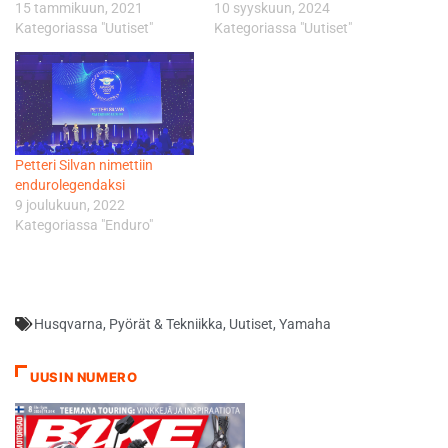
15 tammikuun, 2021
10 syyskuun, 2024
Kategoriassa "Uutiset"
Kategoriassa "Uutiset"
Petteri Silvan nimettiin
endurolegendaksi
9 joulukuun, 2022
Kategoriassa "Enduro"
Husqvarna
,
Pyörät & Tekniikka
,
Uutiset
,
Yamaha
UUSIN NUMERO