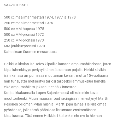
SAAVUTUKSET
500 cc maailmanmestari 1974, 1977 ja 1978
250 cc maailmanmestari 1976
500 cc MM-hopeaa 1975
500 cc MM-pronssi 1972
250 cc MM-pronssi 1973
MM-joukkuepronssi 1970
Kahdeksan Suomen mestaruutta
Heikki Mikkolan isä Toivo kilpaili aikanaan ampumahiihdossa, joten
kilpailuhenkisyys periytyi häneltä suoraan pojalle. Heikki kävikin
isän kanssa ampumassa muutaman kerran, mutta 15-vuotiaana
hän tunsi, että metsästys tarjosi tarpeeksi ammuskelua hänelle,
eikä ampumahiihto jaksanut enää kiinnostaa.
Kotipaikkakunnalla Lopen Sajaniemessä oli kuitenkin kova
moottorihenki. Muun muassa road racingissa menestynyt Martti
Pesonen oli oman kylän miehiä. Martti jopa lainasi Heikille omaa
pyöräänsä, jolla tämä pääsi osallistumaan ensimmäiseen
kilpailuunsa. Tätä ennen Heikki oli kuitenkin ehtinyt jo hieman