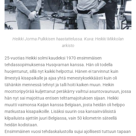
Heikki Jorma Pulkkisen haastattelussa. Kuva: Heikki Mikkolan
arkisto
25-vuotias Heikki solmi kaudeksi 1970 ensimmäisen
tehdassopimuksensa Husqvarnan kanssa. Hän oli todella
huojentunut, sillä nyt kaikki helpottui. Hänen ei tarvinnut kuin
ilmestyä kisapaikalle ja ajaa yhtä menestyksekkäästi kuin oli
tähänkin mennessä tehnyt ja talli hoiti kaiken muun. Heikin
moottoripyörää kuljettanut peräkärry vaihtui asuntovaunuun, jossa
hän nyt sai majoittua entisen telttamajoituksen sijaan. Heikki
muutti vaimonsa Kaijan kanssa Belgiaan, josta heidän oli helppo
matkustaa kisapaikoille. Lisäksi suurin osa kansainvälisistä
kilpailuista ajettiin juuri Belgiassa, vain 50 kilometrin säteellä
heidän kodistaan.
Ensimmäinen vuosi tehdaskalustolla sujui ajollisesti tuttuun tapaan