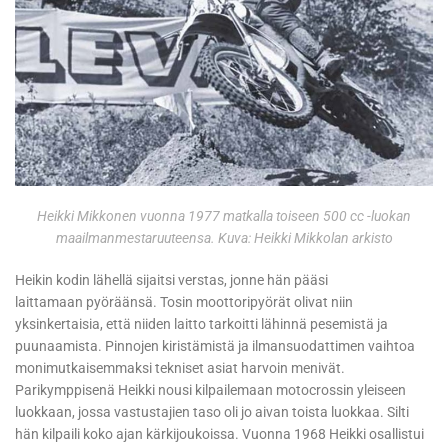
Heikki Mikkonen vuonna 1977 matkalla toiseen 500 cc -luokan
maailmanmestaruuteensa. Kuva: Heikki Mikkolan arkisto
Heikin kodin lähellä sijaitsi verstas, jonne hän pääsi
laittamaan pyöräänsä. Tosin moottoripyörät olivat niin
yksinkertaisia, että niiden laitto tarkoitti lähinnä pesemistä ja
puunaamista. Pinnojen kiristämistä ja ilmansuodattimen vaihtoa
monimutkaisemmaksi tekniset asiat harvoin menivät.
Parikymppisenä Heikki nousi kilpailemaan motocrossin yleiseen
luokkaan, jossa vastustajien taso oli jo aivan toista luokkaa. Silti
hän kilpaili koko ajan kärkijoukoissa. Vuonna 1968 Heikki osallistui