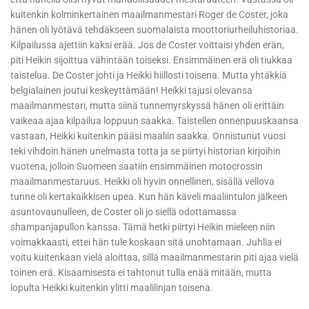
kuitenkin kolminkertainen maailmanmestari Roger de Coster, joka
hänen oli lyötävä tehdäkseen suomalaista moottoriurheiluhistoriaa.
Kilpailussa ajettiin kaksi erää. Jos de Coster voittaisi yhden erän,
piti Heikin sijoittua vähintään toiseksi. Ensimmäinen erä oli tiukkaa
taistelua. De Coster johti ja Heikki hiillosti toisena. Mutta yhtäkkiä
belgialainen joutui keskeyttämään! Heikki tajusi olevansa
maailmanmestari, mutta siinä tunnemyrskyssä hänen oli erittäin
vaikeaa ajaa kilpailua loppuun saakka. Taistellen onnenpuuskaansa
vastaan, Heikki kuitenkin pääsi maaliin saakka. Onnistunut vuosi
teki vihdoin hänen unelmasta totta ja se piirtyi historian kirjoihin
vuotena, jolloin Suomeen saatiin ensimmäinen motocrossin
maailmanmestaruus. Heikki oli hyvin onnellinen, sisällä vellova
tunne oli kertakaikkisen upea. Kun hän käveli maaliintulon jälkeen
asuntovaunulleen, de Coster oli jo siellä odottamassa
shampanjapullon kanssa. Tämä hetki piirtyi Heikin mieleen niin
voimakkaasti, ettei hän tule koskaan sitä unohtamaan. Juhlia ei
voitu kuitenkaan vielä aloittaa, sillä maailmanmestarin piti ajaa vielä
toinen erä. Kisaamisesta ei tahtonut tulla enää mitään, mutta
lopulta Heikki kuitenkin ylitti maalilinjan toisena.