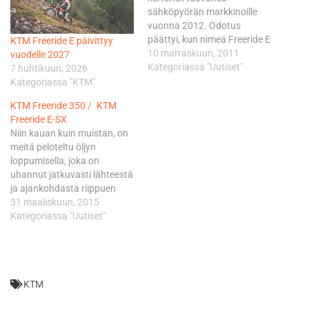
sähköpyörän markkinoille
vuonna 2012. Odotus
päättyi, kun nimeä Freeride E
KTM Freeride E päivittyy
kantava pyörä esiteltiin
10 marraskuun, 2011
vuodelle 2027
EICMA- messuilla. Pyörän
Kategoriassa "Uutiset"
7 huhtikuun, 2026
toiminta-ajaksi lupaillaan 90
Kategoriassa "KTM"
minuuttia. Samaa aikaa
KTM Freeride 350 / KTM
luvataan myös lataukselle,
Freeride E-SX
joten akku täyttyy varsin
Niin kauan kuin muistan, on
vilkkaaseen tahtiin. Tehoa
meitä peloteltu öljyn
pyörästä löytyy 10
loppumisella, joka on
hevosvoimaa, mutta
uhannut jatkuvasti lähteestä
moottorin tuottoa voidaan
ja ajankohdasta riippuen
kasvattaa 29,6 hv…
20–50 vuoden kuluttua.
31 maaliskuun, 2015
Vielä sen kaupallisen
Kategoriassa "Uutiset"
hyödyntämisen loppua ei
kuitenkaan ole näkynyt
huolimatta siitä, että
erinäiset vihreillä arvoilla
KTM
ratsastavat järjestöt ovat
julkisuustempauksineen