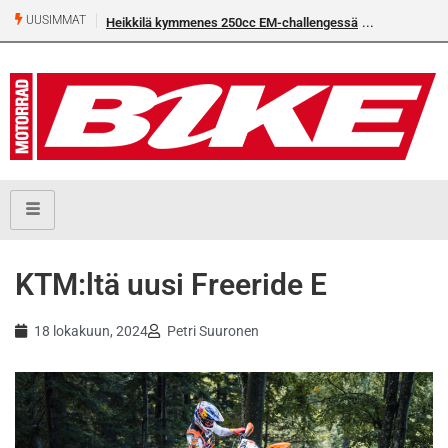
UUSIMMAT
Heikkilä kymmenes 250cc EM-challengessä
Rantala flat
KTM:ltä uusi Freeride E
18 lokakuun, 2024
Petri Suuronen