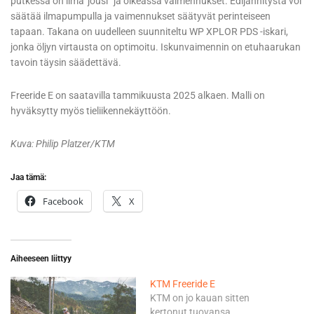
putkessa on ilma”jousi” ja oikeassa vaimennukset. Edijännitystä voi
säätää ilmapumpulla ja vaimennukset säätyvät perinteiseen
tapaan. Takana on uudelleen suunniteltu WP XPLOR PDS -iskari,
jonka öljyn virtausta on optimoitu. Iskunvaimennin on etuhaarukan
tavoin täysin säädettävä.
Freeride E on saatavilla tammikuusta 2025 alkaen. Malli on
hyväksytty myös tieliikennekäyttöön.
Kuva: Philip Platzer/KTM
Jaa tämä:
Facebook
X
Aiheeseen liittyy
KTM Freeride E
KTM on jo kauan sitten
kertonut tuovansa