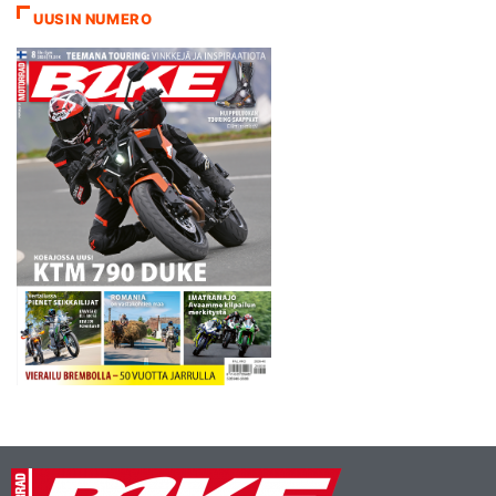
pyrkineet haittaamaan
UUSIN NUMERO
uusien öljyesiintymien
hyödyntämistä. Uskoa
tuomiopäivän profetian
toteutumisen hetken
lähestymiseen…