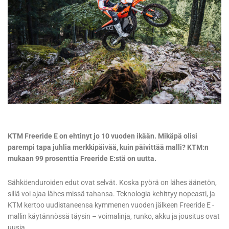
KTM Freeride E on ehtinyt jo 10 vuoden ikään. Mikäpä olisi
parempi tapa juhlia merkkipäivää, kuin päivittää malli? KTM:n
mukaan 99 prosenttia Freeride E:stä on uutta.
Sähköenduroiden edut ovat selvät. Koska pyörä on lähes äänetön,
sillä voi ajaa lähes missä tahansa. Teknologia kehittyy nopeasti, ja
KTM kertoo uudistaneensa kymmenen vuoden jälkeen Freeride E -
mallin käytännössä täysin – voimalinja, runko, akku ja jousitus ovat
uusia.