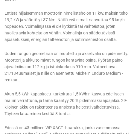
Entistä hiljaisemman moottorin nimellisteho on 11 kW, maksiniteho
19,2 kW ja vääntö yli 37 Nm. Näillä eväin malli saavuttaa 95 km/h
nopeuden. Voimalinjassa ei ole kytkintä tai vaihteistoa, joten
huollettavia kohteita on vähän. Voimalinja on säädettävissä
ajoasetuksen, energian talteenoton ja sutimiseneston osalta.
Uuden rungon geometriaa on muutettu ja akseliväliä on pidennetty.
Moottori ja akku toimivat rungon kantavina osina. Pyörän paino
ajovalmiina on 112 kg ja istuinkorkeus 910 mm. Vatneet ovat
21/18-tuumaiset ja niille on asennettu Michelin Enduro Medium -
renkaat.
Akun 5,5 kWh kapasiteetti tarkoittaa 1,5 kWh:n kasvua edelliseen
malliin verrattuna, ja tämä kääntyy 20 % pidemmäksi ajoajaksi. 29-
kiloinen akku on rakenteensa ansiosta helposti vaihdettavissa.
Täyteen lataaminen kestää 8 tuntia.
Edessä on 43-millinen WP XACT -haarukka, jonka vasemmassa