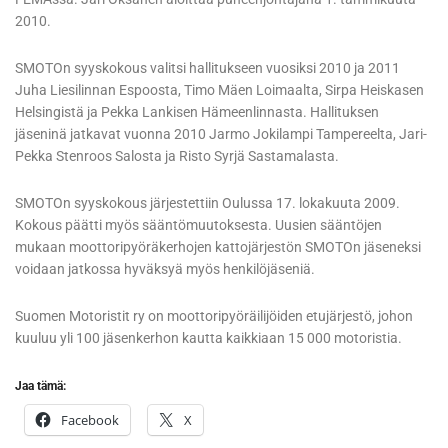
2010.
SMOTOn syyskokous valitsi hallitukseen vuosiksi 2010 ja 2011
Juha Liesilinnan Espoosta, Timo Mäen Loimaalta, Sirpa Heiskasen
Helsingistä ja Pekka Lankisen Hämeenlinnasta. Hallituksen
jäseninä jatkavat vuonna 2010 Jarmo Jokilampi Tampereelta, Jari-
Pekka Stenroos Salosta ja Risto Syrjä Sastamalasta.
SMOTOn syyskokous järjestettiin Oulussa 17. lokakuuta 2009.
Kokous päätti myös sääntömuutoksesta. Uusien sääntöjen
mukaan moottoripyöräkerhojen kattojärjestön SMOTOn jäseneksi
voidaan jatkossa hyväksyä myös henkilöjäseniä.
Suomen Motoristit ry on moottoripyöräilijöiden etujärjestö, johon
kuuluu yli 100 jäsenkerhon kautta kaikkiaan 15 000 motoristia.
Jaa tämä:
Facebook
X