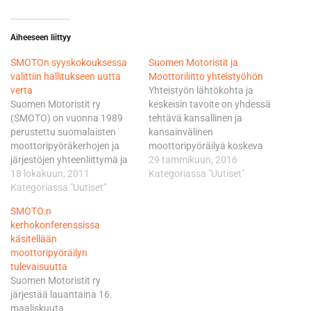
Aiheeseen liittyy
SMOTOn syyskokouksessa
Suomen Motoristit ja
valittiin hallitukseen uutta
Moottoriliitto yhteistyöhön
verta
Yhteistyön lähtökohta ja
Suomen Motoristit ry
keskeisin tavoite on yhdessä
(SMOTO) on vuonna 1989
tehtävä kansallinen ja
perustettu suomalaisten
kansainvälinen
moottoripyöräkerhojen ja
moottoripyöräilyä koskeva
järjestöjen yhteenliittymä ja
edunvalvontatyö.
29 tammikuun, 2016
yhteistyöelin, joka valvoo
18 lokakuun, 2011
Sopimuksen tavoitteena on
Kategoriassa "Uutiset"
suomalaisen motoristin
Kategoriassa "Uutiset"
edistää ja kehittää
etua. Motoristien
molempien järjestöjen ja
SMOTO:n
edunvalvonnan osana
motoristien välistä
kerhokonferenssissa
SMOTO pyrkii mm.
yhteistyötä sekä vastata
käsitellään
vaikuttamaan
paremmin motoristien
moottoripyöräilyn
valtakunnallisesti laki- ja
edunvalvonnan haasteisiin.
tulevaisuutta
asetusmuutosten sisältöön.
Uutta yhteistyötä odotetaan
Suomen Motoristit ry
Kotimaassa SMOTO tekee
innolla. - Nyt allekirjoitettu
järjestää lauantaina 16.
kiinteää yhteistyötä myös
yhteistyösopimus on
maaliskuuta