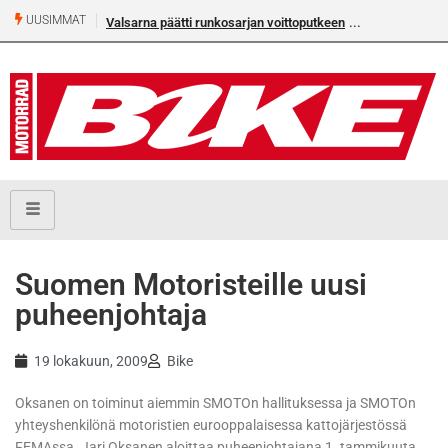
UUSIMMAT
Valsarna päätti runkosarjan voittoputkeen
Suomen Motoristeille uusi
puheenjohtaja
19 lokakuun, 2009
Bike
Oksanen on toiminut aiemmin SMOTOn hallituksessa ja SMOTOn
yhteyshenkilönä motoristien eurooppalaisessa kattojärjestössä
FEMAssa. Jari Oksanen aloittaa puheenjohtajana 1. tammikuuta