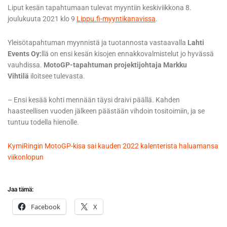
Liput kesän tapahtumaan tulevat myyntiin keskiviikkona 8.
joulukuuta 2021 klo 9
Lippu.fi-myyntikanavissa
.
Yleisötapahtuman myynnistä ja tuotannosta vastaavalla
Lahti
Events Oy:
llä on ensi kesän kisojen ennakkovalmistelut jo hyvässä
vauhdissa.
MotoGP-tapahtuman projektijohtaja Markku
Vihtilä
iloitsee tulevasta.
– Ensi kesää kohti mennään täysi draivi päällä. Kahden
haasteellisen vuoden jälkeen päästään vihdoin tositoimiin, ja se
tuntuu todella hienolle.
KymiRingin MotoGP-kisa sai kauden 2022 kalenterista haluamansa
viikonlopun
Jaa tämä:
Facebook
X