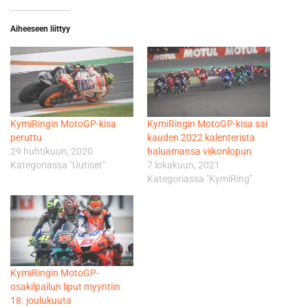
Aiheeseen liittyy
KymiRingin MotoGP-kisa
KymiRingin MotoGP-kisa sai
peruttu
kauden 2022 kalenterista
29 huhtikuun, 2020
haluamansa viikonlopun
Kategoriassa "Uutiset"
7 lokakuun, 2021
Kategoriassa "KymiRing"
KymiRingin MotoGP-
osakilpailun liput myyntiin
18. joulukuuta