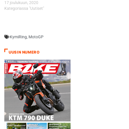
17 joulukuun, 2020
Kategoriassa "Uutiset"
KymiRing
,
MotoGP
UUSIN NUMERO