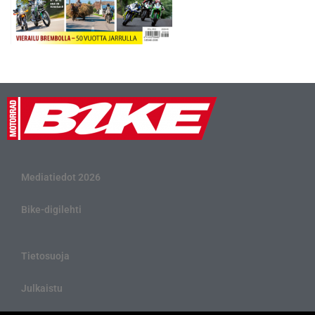
Mediatiedot 2026
Bike-digilehti
Tietosuoja
Julkaistu