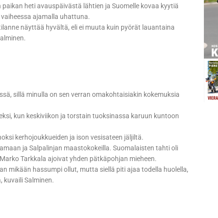
n paikan heti avauspäivästä lähtien ja Suomelle kovaa kyytiä
n vaiheessa ajamalla uhattuna.
ilanne näyttää hyvältä, eli ei muuta kuin pyörät lauantaina
Salminen.
sä, sillä minulla on sen verran omakohtaisiakin kokemuksia
eksi, kun keskiviikon ja torstain tuoksinassa karuun kuntoon
ksi kerhojoukkueiden ja ison vesisateen jäljiltä.
kamaan ja Salpalinjan maastokokeilla. Suomalaisten tahti oli
a Marko Tarkkala ajoivat yhden pätkäpohjan mieheen.
an mikään hassumpi ollut, mutta siellä piti ajaa todella huolella,
a, kuvaili Salminen.