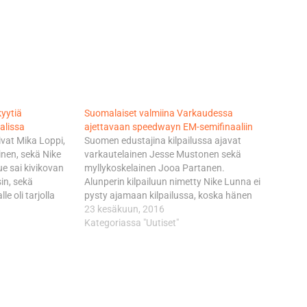
yytiä
Suomalaiset valmiina Varkaudessa
alissa
ajettavaan speedwayn EM-semifinaaliin
vat Mika Loppi,
Suomen edustajina kilpailussa ajavat
inen, sekä Nike
varkautelainen Jesse Mustonen sekä
e sai kivikovan
myllykoskelainen Jooa Partanen.
in, sekä
Alunperin kilpailuun nimetty Nike Lunna ei
e oli tarjolla
pysty ajamaan kilpailussa, koska hänen
skan
joukkueensa Englannin Premier-liigassa
23 kesäkuun, 2016
finaaliin.
ei anna hänelle vapaata samanaikaisten
Kategoriassa "Uutiset"
aan ainoastaan
sarjaotteluiden vuoksi. Kotiradallaan
a toiminut Loppi,
ajava Jesse Mustonen on ollut
pistettä
alkukauden vakuuttavassa iskussa ja
lähtee luottavaisena jahtaamaan
jatkopaikkaa. - Kova kisa on…