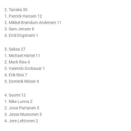
2. Tanska 30
1. Patrick Hansen 12
2. Mikkel Brøndum Andersen 11
3. Sam Jensen 6
4. Emil Engstrøm 1
3. Saksa 27
1. Michael Härtel 11
2. Mark Riss 4
3. Valentin Grobauer 1
4. Erik Riss 7
5. Dominik Möser 4
4. Suomi 12
1. Nike Lunna 2
2. Jooa Partanen 5
3. Jesse Mustonen 3
4. Jere Lehtonen 2