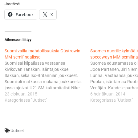
Jaa tämä:
Facebook
X
Aiheeseen liittyy
Suomi vailla mahdollisuuksia Güstrowin
Suomen nuorille kylmää k
MM-semifinaalissa
speedwayn MM-semifina
Suomi sai kilpailussa vastaansa
Suomea edustamassa oli
kivikovan Tanskan, isäntäjoukkue
Jooa Partanen, Jiri Niem
Saksan, sekä Iso-Britannian joukkueet.
Lunna. Vastaansa joukku
Suomi oli matkassa mukana joukkueella,
Puolan, isäntämaa Ruots
jossa ajoivat U21 SM-kultamitalisti Nike
Venäjän. Kahdelle parhaall
Lunna, Jiri Nieminen, Jooa Partanen,
23 elokuun, 2015
paikka 23. elokuuta Tan
6 heinäkuun, 2014
sekä ensimmäistä kertaa sinivalkoisia
Kategoriassa "Uutiset"
Slangerupissa ajettavaan 
Kategoriassa "Uutiset"
värejä MM-tasolla kantanut Jere
Suomen joukkue sai kas
Lehtonen. Suomalaiset tippuivat heti
neljä pistettä. Kapteenin
alussa muiden kyydistä, sillä
sekä Lunna ajoivat kaksi 
ensimmäisellä eräkierroksella ainoastaan
mieheen, Partasen ja…
Uutiset
Nieminen pääsi pisteen makuun
kolmossijallaan.…