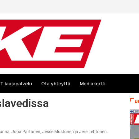
Tilaajapalvelu
Ota yhteyttä
Mediakortti
slavedissa
U
e Lunna, Jooa Partanen, Jesse Mustonen ja Jere Lehtonen.