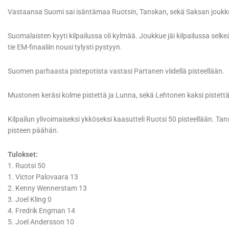
Vastaansa Suomi sai isäntämaa Ruotsin, Tanskan, sekä Saksan joukk
Suomalaisten kyyti kilpailussa oli kylmää. Joukkue jäi kilpailussa sel
tie EM-finaaliin nousi tylysti pystyyn.
Suomen parhaasta pistepotista vastasi Partanen viidellä pisteellään.
Mustonen keräsi kolme pistettä ja Lunna, sekä Lehtonen kaksi pistettä 
Kilpailun ylivoimaiseksi ykköseksi kaasutteli Ruotsi 50 pisteellään. Tan
pisteen päähän.
Tulokset:
1. Ruotsi 50
1. Victor Palovaara 13
2. Kenny Wennerstam 13
3. Joel Kling 0
4. Fredrik Engman 14
5. Joel Andersson 10