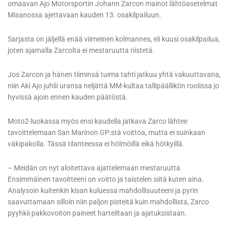
omaavan Ajo Motorsportin Johann Zarcon mainot lähtöasetelmat
Misanossa ajettavaan kauden 13. osakilpailuun.
Sarjasta on jäljellä enää viimeinen kolmannes, eli kuusi osakilpailua,
joten ajamalla Zarcolta ei mestaruutta riistetä.
Jos Zarcon ja hänen tiiminsä tuima tahti jatkuu yhtä vakuuttavana,
niin Aki Ajo juhlii uransa neljättä MM-kultaa tallipäällikön roolissa jo
hyvissä ajoin ennen kauden päätöstä.
Moto2-luokassa myös ensi kaudella jatkava Zarco lähtee
tavoittelemaan San Marinon GP:stä voittoa, mutta ei suinkaan
väkipakolla. Tässä tilanteessa ei hölmöillä eikä hötkyillä.
– Meidän on nyt aloitettava ajattelemaan mestaruutta.
Ensimmäinen tavoitteeni on voitto ja taistelen siitä kuten aina.
Analysoin kuitenkin kisan kuluessa mahdollisuuteeni ja pyrin
saavuttamaan silloin niin paljon pisteitä kuin mahdollista, Zarco
pyyhkii pakkovoiton paineet harteiltaan ja ajatuksistaan.