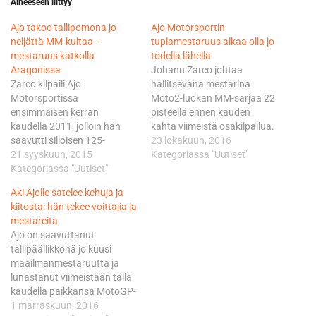
Aiheeseen liittyy
Ajo takoo tallipomona jo
Ajo Motorsportin
neljättä MM-kultaa –
tuplamestaruus alkaa olla jo
mestaruus katkolla
todella lähellä
Aragonissa
Johann Zarco johtaa
Zarco kilpaili Ajo
hallitsevana mestarina
Motorsportissa
Moto2-luokan MM-sarjaa 22
ensimmäisen kerran
pisteellä ennen kauden
kaudella 2011, jolloin hän
kahta viimeistä osakilpailua.
saavutti silloisen 125-
Sepangissa ja Valenciassa
23 lokakuun, 2016
kuutioisten luokan MM-
21 syyskuun, 2015
on jaossa enää 50 pisteen
Kategoriassa "Uutiset"
hopean. Zarcon paluu
Kategoriassa "Uutiset"
potti. Voitosta tilille
ensimmäistä kautta Moto2-
napsahtaa 25 pistettä ja
Aki Ajolle satelee kehuja ja
luokassa kilpailevaan
kakkossijasta viisi
kiitosta: hän tekee voittajia ja
suomalaistalliin ei olisi voinut
vähemmän. MotoGP-
mestareita
sujua suotuisimmissa
luokkaan ensi kaudella
Ajo on saavuttanut
merkeissä.
siirtyvä Zarco vankisti
tallipäällikkönä jo kuusi
Ranskalaiskuljettaja johtaa
otettaan mestaruuteen
maailmanmestaruutta ja
sarjaa 13 osakilpailun
ajamalla Australian GP:ssä
lunastanut viimeistään tällä
jälkeen peräti 93 pisteellä.
riskeittä sijalle 12. -
kaudella paikkansa MotoGP-
Kaudesta on siis jäljellä vielä
Tiesimme, että tämä…
pomojen raskaassa
1 marraskuun, 2016
viisi kisaa, joissa on jaossa