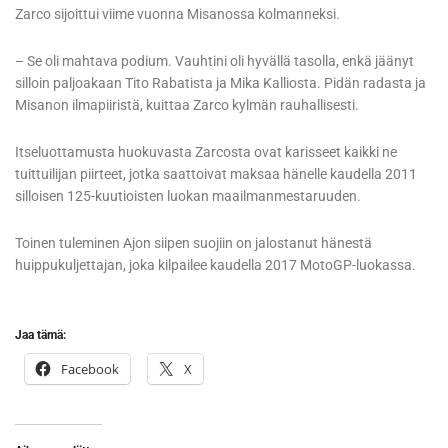
Zarco sijoittui viime vuonna Misanossa kolmanneksi.
– Se oli mahtava podium. Vauhtini oli hyvällä tasolla, enkä jäänyt
silloin paljoakaan Tito Rabatista ja Mika Kalliosta. Pidän radasta ja
Misanon ilmapiiristä, kuittaa Zarco kylmän rauhallisesti.
Itseluottamusta huokuvasta Zarcosta ovat karisseet kaikki ne
tuittuilijan piirteet, jotka saattoivat maksaa hänelle kaudella 2011
silloisen 125-kuutioisten luokan maailmanmestaruuden.
Toinen tuleminen Ajon siipen suojiin on jalostanut hänestä
huippukuljettajan, joka kilpailee kaudella 2017 MotoGP-luokassa.
Jaa tämä:
Facebook
X