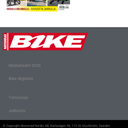
Mediatiedot 2026
Bike-digilehti
Tietosuoja
Julkaistu
© Copyright Motorrad Nordic AB, Karlavägen 96, 115 26 Stockholm, Sweden