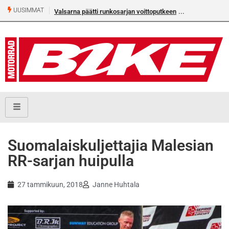
UUSIMMAT
Valsarna päätti runkosarjan voittoputkeen
Älä missaa täm
numeroa!
Suomalaiskuljettajia Malesian
RR-sarjan huipulla
27 tammikuun, 2018
Janne Huhtala