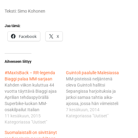
Teksti: Simo Kohonen
Jaa tämä:
Facebook
X
Aiheeseen liittyy
#MaxIsBack – RR-legenda
Guintoli paalulle Malesiassa
Biaggi palaa MM-sarjaan
MM-pisteissä neljäntenä
Kahden viikon kuluttua 44
oleva Guintoli hallitsi
vuotta täyttävä Biaggi ajaa
Sepangissa harjoituksia ja
Aprilian tehdaspyörällä
jatkoi samaa tahtia aika-
Superbike-luokan MM-
ajossa, jossa hän viimeisteli
osakilpailut Italian
lukemat 2.03,002.
7 kesäkuun, 2014
Misanossa ja Malesian
11 kesäkuun, 2015
Paalupaikka oli Guintolille
Kategoriassa "Uutiset"
Sepangissa. Pitkällä ja
Kategoriassa "Uutiset"
kauden toinen. Ensimmäinen
varsin värikkäälläkin
irtosi heti kauden
Suomalaistalli on siivittänyt
urallaan kuusi
avauksessa Australian