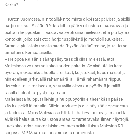
Karhu?
– Kuten Suomessa, niin täälläkin toiminta alkoi ratapäivistä ja siellä
harjoittelusta. Sisään RR- kuvioihin pääsy oli osittain haastavaa ja
osittain helppoakin. Haastavaa se oli siinä mielessä, että piti löytää
kontaktit, joilta sai tietoa harjoituspäivistä ja mahdollisuuksista.
Samalla piti jollain tasolla saada ”hyvän jätkän” maine, jotta tietoa
annettiin ulkomaalaiselle.
– Helppoa RR:ään sisäänpääsy taas oli siinä mielessä, että
Malesiassa voit ostaa koko kauden paketin. Se sisältää kaiken:
pyörän, mekaanikot, huollot, renkaat, kuljetukset, kausimaksut ja
niin edelleen järkevällä rahamäärällä. Tämä rahamäärä riippuu
tietenkin tallin maineesta, saatavilla olevasta pyörästä ja millä
tasolla haluat tai pystyt ajamaan.
Malesiassa huipputalleihin ja huippupyöriin ei tietenkään pääse
käsiksi pelkällä rahalla. Silloin tarvitsee jo olla näyttöä nopeudesta
ja taidoista. Myös Malesiassa RR-tallit hakevat nimeä ja mainetta,
eivätkä halua uutta kalustoa antaa romutettavaksi ilman näyttöjä.
Lue koko tarina suomalaiskaverusten seikkailuista Malesian RR-
sarjassa MP Maailman uusimmasta numerosta.