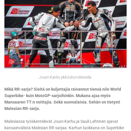
Jouni Karhu ykköskorokkeella.
Mikä RR-sarja? Sieltä on kuljettajia raivannut tiensä niin World
Superbike- kuin MotoGP-sarjoihinkin. Mukana ajaa myös
Mansaaren TT:n voittajia. Sekä suomalaisia. Sehän on tietysti
Malesian RR-sarja.
Malesiassa työskentelevät Jouni Karhu ja Sauli Lehtinen ajavat
kansainvälistä Malesian RR-sarjaa. Karhun luokkana on Superbike