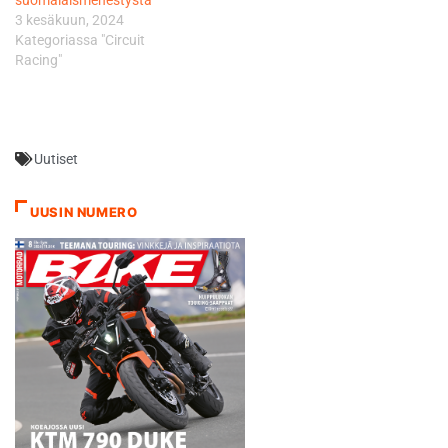
parissa ahkerasti ja radoilla
3 kesäkuun, 2024
tullaan näkemään täysin
Kategoriassa "Circuit
uusi RPHA 11 kypärään
Racing"
pohjautuva…
Uutiset
UUSIN NUMERO