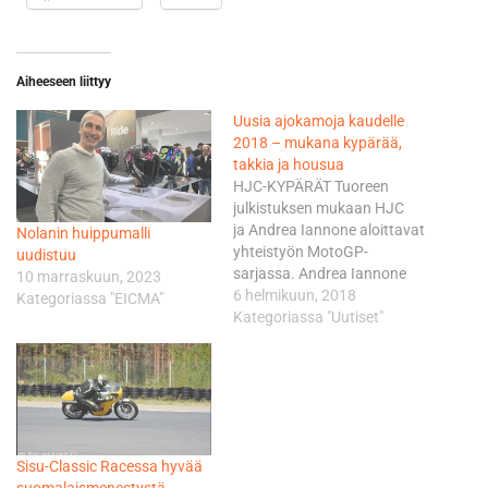
Aiheeseen liittyy
Uusia ajokamoja kaudelle
2018 – mukana kypärää,
takkia ja housua
HJC-KYPÄRÄT Tuoreen
julkistuksen mukaan HJC
ja Andrea Iannone aloittavat
Nolanin huippumalli
yhteistyön MotoGP-
uudistuu
sarjassa. Andrea Iannone
10 marraskuun, 2023
ajaa HJC:n kypärällä
6 helmikuun, 2018
Kategoriassa "EICMA"
MotoGP-kaudet 2018 ja
Kategoriassa "Uutiset"
2019. Lempinimellä ”the
Maniac” tunnettu italialainen
on karismaattinen kuljettaja
ja tunnettu villistä
ajotyylistään. Iannone ja
HJC:n R&D tiimi ovat
Sisu-Classic Racessa hyvää
työskennelleet projektin
suomalaismenestystä