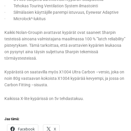
· Tehokas Touring Ventilation System ilmastointi
· Silmälasien käyttäjille parempi istuvuus, Eyewear Adaptive
· Microlock²-lukitus
Kaikki Nolan-Groupin avattavat kypärät ovat saaneet Sharpin
testeissä ainoana valmistajana maailmassa 100 % ”latch reliability”
pisteytyksen. Tämä tarkoittaa, että avattavien kypärien leukaosa
on pysynyt aina täysin suljettuna Sharpin tekemissä
törmäystesteissä.
Kypärästä on saatavilla myös X1004 Ultra Carbon –versio, joka on
noin 80g vastaavan kokoista X1004 kypärää kevyempi, ja jossa on
Carbon Fitting –sisusta.
Kaikissa X-lite kypärissä on 5v tehdastakuu.
Jaa tämä:
Facebook
X