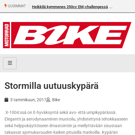
UUSIMMAT
Heikkilä kymmenes 250cc EM-challengessä
Stormilla uutuuskypärä
3 tammikuun, 2017
Bike
X-1004:ssä on E-hyväksyntä sekä avo- että umpikypärässä.
Elegantti ja aerodynaaminen muotoilu, yhdistettynä tehokkaaseen
sekä helppokäyttöiseen ilmastointiin ja miellyttävään sisustaan
takaavat ajomukavuuden kaiken pituisilla matkoilla. Kypärän