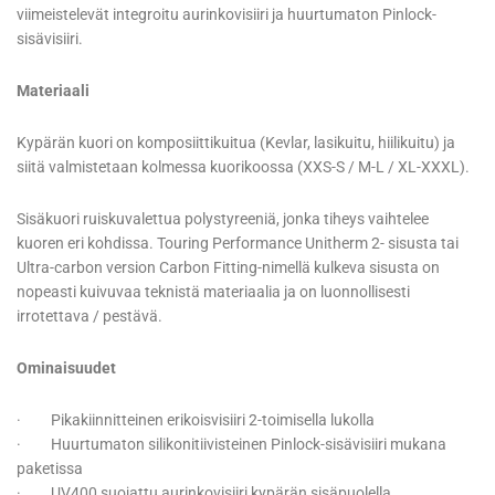
viimeistelevät integroitu aurinkovisiiri ja huurtumaton Pinlock-
sisävisiiri.
Materiaali
Kypärän kuori on komposiittikuitua (Kevlar, lasikuitu, hiilikuitu) ja
siitä valmistetaan kolmessa kuorikoossa (XXS-S / M-L / XL-XXXL).
Sisäkuori ruiskuvalettua polystyreeniä, jonka tiheys vaihtelee
kuoren eri kohdissa. Touring Performance Unitherm 2- sisusta tai
Ultra-carbon version Carbon Fitting-nimellä kulkeva sisusta on
nopeasti kuivuvaa teknistä materiaalia ja on luonnollisesti
irrotettava / pestävä.
Ominaisuudet
· Pikakiinnitteinen erikoisvisiiri 2-toimisella lukolla
· Huurtumaton silikonitiivisteinen Pinlock-sisävisiiri mukana
paketissa
· UV400 suojattu aurinkovisiiri kypärän sisäpuolella