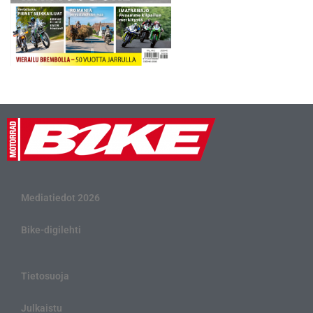
Mediatiedot 2026
Bike-digilehti
Tietosuoja
Julkaistu