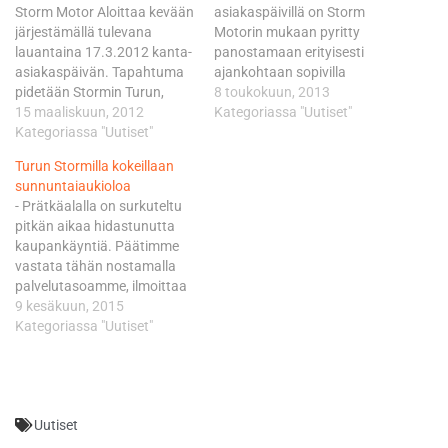
Storm Motor Aloittaa kevään
asiakaspäivillä on Storm
järjestämällä tulevana
Motorin mukaan pyritty
lauantaina 17.3.2012 kanta-
panostamaan erityisesti
asiakaspäivän. Tapahtuma
ajankohtaan sopivilla
pidetään Stormin Turun,
erikoistarjouksilla.
8 toukokuun, 2013
Helsingin, Tampereen ja
15 maaliskuun, 2012
arjouksessa on mm. monia
Kategoriassa "Uutiset"
Lahden myymälöissä klo 10-
Kategoriassa "Uutiset"
MP-alan testeissä
16, eli liikkeet ovat normaalia
menestyneitä tuotteita, 2013
Turun Stormilla kokeillaan
tunnni pidempää avoinna
uutuuksia ja muita haluttuja
sunnuntaiaukioloa
kanta-asiakkaille. Stomilta
tuotteita. Lauantain
- Prätkäalalla on surkuteltu
löytyy yllätyslahja 30
ruuhkaa pyritään
pitkän aikaa hidastunutta
ensimmäiselle kantikselle,
helpottamaan kaikissa
kaupankäyntiä. Päätimme
mahtavia tarjouksia myös
myymälöissä Kanta-
vastata tähän nostamalla
kauden 2012 uutuuksista,
asiakkaille pidennetyllä
palvelutasoamme, ilmoittaa
joita myymälät ovatkin
aukioloajalla 10-16 (norm.
Storm Motorin
9 kesäkuun, 2015
pullollaan (nähtävillä muiden
10-15). Storm Motorin
toimitusjohtaja Samuli
Kategoriassa "Uutiset"
muassa odotetut X-Liten
Kanta-asiakkaaksi voi liittyä
Niemelä.
kypäräuutuudet…
ilmaiseksi kaikissa
Sunnuntaiaukioloa
myymälöissä Turussa,
kokeillaan
Helsingissä, Tampereella,
ensin Turun myymälässä.
Lahdessa…
Uutiset
Kokeilu kestää
koko kesäkuun ajan,