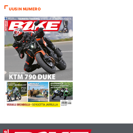
poissulkien juhannus. -
UUSIN NUMERO
Monilla meistä aika on
kortilla pyörien kanssa
askarteluun. Jos pyörää
rakennellaan viikonloppuna
sunnuntain puolella ja
homma tyssää varaosiin,
joutuu asiakas…