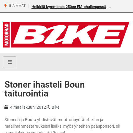
UUSIMMAT
Heikkilä kymmenes 250cc EM-challengessä
Stoner ihasteli Boun
taiturointia
4 maaliskuun, 2012
Bike
Stoneria ja Bouta yhdistävät moottoripyöräurheilun ja
maailmanmestaruuksien lisäksi myös yhteinen pääsponsori, eli
espanjalainen energiajätti Repsol.