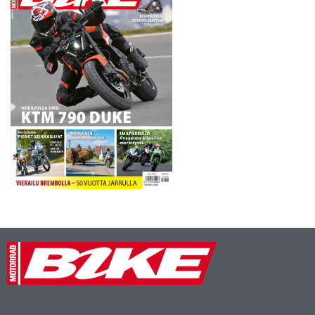
heidän…