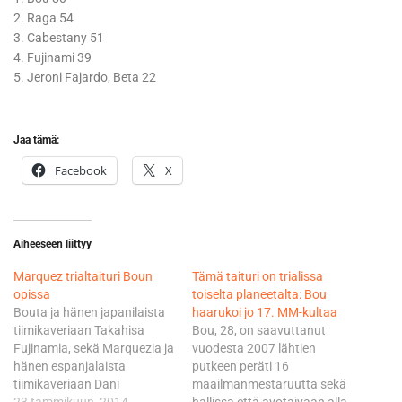
2. Raga 54
3. Cabestany 51
4. Fujinami 39
5. Jeroni Fajardo, Beta 22
Jaa tämä:
Facebook
X
Aiheeseen liittyy
Marquez trialtaituri Boun
Tämä taituri on trialissa
opissa
toiselta planeetalta: Bou
Bouta ja hänen japanilaista
haarukoi jo 17. MM-kultaa
tiimikaveriaan Takahisa
Bou, 28, on saavuttanut
Fujinamia, sekä Marquezia ja
vuodesta 2007 lähtien
hänen espanjalaista
putkeen peräti 16
tiimikaveriaan Dani
maailmanmestaruutta sekä