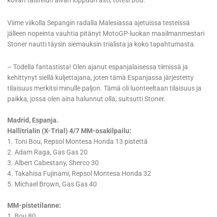
kovan taistelun aivan loppuun asti, totesi Bou.
Viime viikolla Sepangin radalla Malesiassa ajetuissa testeissä
jälleen nopeinta vauhtia pitänyt MotoGP-luokan maailmanmestari
Stoner nautti täysin siemauksin trialista ja koko tapahtumasta.
– Todella fantastista! Olen ajanut espanjalaisessa tiimissä ja
kehittynyt siellä kuljettajana, joten tämä Espanjassa järjestetty
tilaisuus merkitsi minulle paljon. Tämä oli luonteeltaan tilaisuus ja
paikka, jossa olen aina halunnut olla, suitsutti Stoner.
Madrid, Espanja.
Hallitrialin (X-Trial) 4/7 MM-osakilpailu:
1. Toni Bou, Repsol Montesa Honda 13 pistettä
2. Adam Raga, Gas Gas 20
3. Albert Cabestany, Sherco 30
4. Takahisa Fujinami, Repsol Montesa Honda 32
5. Michael Brown, Gas Gas 40
MM-pistetilanne:
1. Bou 80