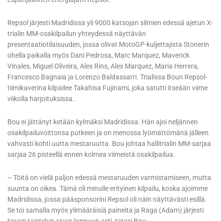
Repsol järjesti Madridissa yli 9000 katsojan silmien edessä ajetun X-
trialin MM-osakilpailun yhteydessä näyttävän
presentaatiotilaisuuden, jossa olivat MotoGP-kuljettajista Stonerin
ohella paikalla myös Dani Pedrosa, Marc Marquez, Maverick
Vinales, Miguel Oliveira, Alex Rins, Alex Marquez, Maria Herrera,
Francesco Bagnaia ja Lorenzo Baldassarri. Trialissa Boun Repsol-
tiimikaverina kilpailee Takahisa Fujinami, joka satutti itseään viime
viikolla harjoituksissa..
Bou ei jättänyt ketään kylmäksi Madridissa. Hän ajoi neljännen
osakilpailuvoittonsa putkeen ja on menossa lyömättömänä jälleen
vahvasti kohti uutta mestaruutta. Bou johtaa hallitrialin MM-sarjaa
sarjaa 26 pisteellä ennen kolmea viimeistä osakilpailua.
– Töitä on vielä paljon edessä mestaruuden varmistamiseen, mutta
suunta on oikea. Tämä oli minulle erityinen kilpailu, koska ajoimme
Madridissa, jossa pääsponsorini Repsol oli näin näyttävästi esillä.
Se toi samalla myös ylimääräisiä paineita ja Raga (Adam) järjesti