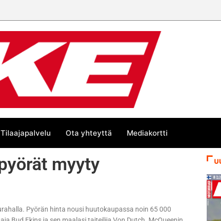
Tilaajapalvelu
Ota yhteyttä
Mediakortti
pyörät myyty
U
kurahalla. Pyörän hinta nousi huutokaupassa noin 65 000
aja Bud Ekins ja sen maalasi taiteilija Von Dutch. McQueenin