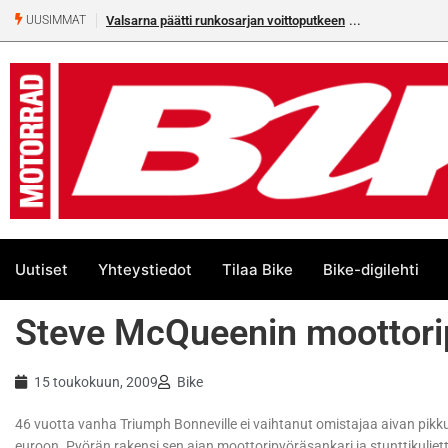
Valsarna päätti runkosarjan voittoputkeen
UUSIMMAT
Uutiset
Yhteystiedot
Tilaa Bike
Bike-digilehti
Steve McQueenin moottori
15 toukokuun, 2009
Bike
46 vuotta vanha Triumph Bonneville ei vaihtanut omistajaa aivan pik
euroon. Pyörän rakensi sen ajan moottoripyöräsankari ja stunttikuljett