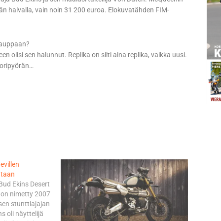
n halvalla, vain noin 31 200 euroa. Elokuvatähden FIM-
okauppaan?
 olisi sen halunnut. Replika on silti aina replika, vaikka uusi.
toripyörän…
evillen
ataan
Bud Ekins Desert
 on nimetty 2007
en stunttiajajan
 oli näyttelijä