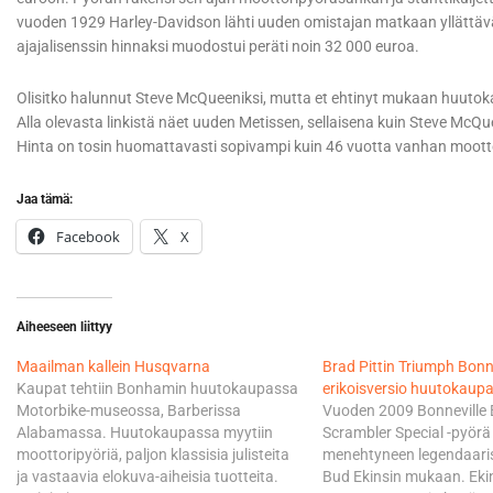
vuoden 1929 Harley-Davidson lähti uuden omistajan matkaan yllättävä
ajajalisenssin hinnaksi muodostui peräti noin 32 000 euroa.
Olisitko halunnut Steve McQueeniksi, mutta et ehtinyt mukaan huut
Alla olevasta linkistä näet uuden Metissen, sellaisena kuin Steve McQueen
Hinta on tosin huomattavasti sopivampi kuin 46 vuotta vanhan moot
Jaa tämä:
Facebook
X
Aiheeseen liittyy
Maailman kallein Husqvarna
Brad Pittin Triumph Bonn
Kaupat tehtiin Bonhamin huutokaupassa
erikoisversio huutokaup
Motorbike-museossa, Barberissa
Vuoden 2009 Bonneville 
Alabamassa. Huutokaupassa myytiin
Scrambler Special -pyörä
moottoripyöriä, paljon klassisia julisteita
menehtyneen legendaaris
ja vastaavia elokuva-aiheisia tuotteita.
Bud Ekinsin mukaan. Ekins