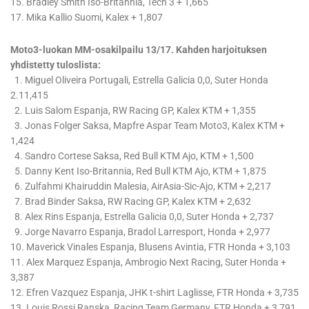
15. Bradley Smith Iso-Britannia, Tech 3 + 1,665
17. Mika Kallio Suomi, Kalex + 1,807
Moto3-luokan MM-osakilpailu 13/17. Kahden harjoituksen
yhdistetty tuloslista:
1. Miguel Oliveira Portugali, Estrella Galicia 0,0, Suter Honda
2.11,415
2. Luis Salom Espanja, RW Racing GP, Kalex KTM + 1,355
3. Jonas Folger Saksa, Mapfre Aspar Team Moto3, Kalex KTM +
1,424
4. Sandro Cortese Saksa, Red Bull KTM Ajo, KTM + 1,500
5. Danny Kent Iso-Britannia, Red Bull KTM Ajo, KTM + 1,875
6. Zulfahmi Khairuddin Malesia, AirAsia-Sic-Ajo, KTM + 2,217
7. Brad Binder Saksa, RW Racing GP, Kalex KTM + 2,632
8. Alex Rins Espanja, Estrella Galicia 0,0, Suter Honda + 2,737
9. Jorge Navarro Espanja, Bradol Larresport, Honda + 2,977
10. Maverick Vinales Espanja, Blusens Avintia, FTR Honda + 3,103
11. Alex Marquez Espanja, Ambrogio Next Racing, Suter Honda +
3,387
12. Efren Vazquez Espanja, JHK t-shirt Laglisse, FTR Honda + 3,735
13. Louis Rossi Ranska, Racing Team Germany, FTR Honda + 3,791