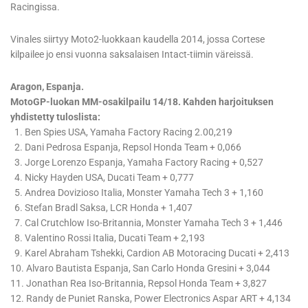
Racingissa.
Vinales siirtyy Moto2-luokkaan kaudella 2014, jossa Cortese
kilpailee jo ensi vuonna saksalaisen Intact-tiimin väreissä.
Aragon, Espanja.
MotoGP-luokan MM-osakilpailu 14/18. Kahden harjoituksen
yhdistetty tuloslista:
1. Ben Spies USA, Yamaha Factory Racing 2.00,219
2. Dani Pedrosa Espanja, Repsol Honda Team + 0,066
3. Jorge Lorenzo Espanja, Yamaha Factory Racing + 0,527
4. Nicky Hayden USA, Ducati Team + 0,777
5. Andrea Dovizioso Italia, Monster Yamaha Tech 3 + 1,160
6. Stefan Bradl Saksa, LCR Honda + 1,407
7. Cal Crutchlow Iso-Britannia, Monster Yamaha Tech 3 + 1,446
8. Valentino Rossi Italia, Ducati Team + 2,193
9. Karel Abraham Tshekki, Cardion AB Motoracing Ducati + 2,413
10. Alvaro Bautista Espanja, San Carlo Honda Gresini + 3,044
11. Jonathan Rea Iso-Britannia, Repsol Honda Team + 3,827
12. Randy de Puniet Ranska, Power Electronics Aspar ART + 4,134