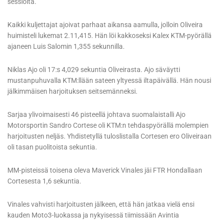
sessioita.
Kaikki kuljettajat ajoivat parhaat aikansa aamulla, jolloin Oliveira
huimisteli lukemat 2.11,415. Hän löi kakkoseksi Kalex KTM-pyörällä
ajaneen Luis Salomin 1,355 sekunnilla.
Niklas Ajo oli 17:s 4,029 sekuntia Oliveirasta. Ajo säväytti
mustanpuhuvalla KTM:llään sateen yltyessä iltapäivällä. Hän nousi
jälkimmäisen harjoituksen seitsemänneksi.
Sarjaa ylivoimaisesti 46 pisteellä johtava suomalaistalli Ajo
Motorsportin Sandro Cortese oli KTM:n tehdaspyörällä molempien
harjoitusten neljäs. Yhdistetyllä tuloslistalla Cortesen ero Oliveiraan
oli tasan puolitoista sekuntia.
MM-pisteissä toisena oleva Maverick Vinales jäi FTR Hondallaan
Cortesesta 1,6 sekuntia.
Vinales vahvisti harjoitusten jälkeen, että hän jatkaa vielä ensi
kauden Moto3-luokassa ja nykyisessä tiimissään Avintia