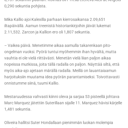
0,290 sekuntia pohjista.
Mika Kallio ajoi Kalexilla parhaan kierrosaikansa 2.09,651
iltapäivällä. Aamun treenistä historiankirjoihin jäivät lukemat
2.11,532. Zarcon ja Kallion ero oli 1,807 sekuntia.
– Vaikea päivä. Menetimme aikaa aamulla takarenkaan pito-
ongelman vuoksi. Pyörä tuntui myöhemmin ihan hyvältä, mutta
vauhtia ei ole vielä riittävästi. Menetän vielä liian paljon aikaa
nopeissa mutkissa, joita tällä radalla on paljon. Näyttää siltä, että
myös aika-ajo ajetaan märällä radalla. Meillä on lauantaiaamun
harjoituksiin muutama idea pyörän parantamiseksi. Toivottavasti
onnistumme siinä, tuumi Kallio.
Mestaruudessa vahvasti kiinni oleva ja sarjaa 53 pisteellä johtava
Marc Marquez jätettiin Suterillaan sijalle 11. Marquez hävisi kärjelle
1,481 sekuntia.
Oliveira hallitsi Suter Hondallaan pienimmän luokan molempia