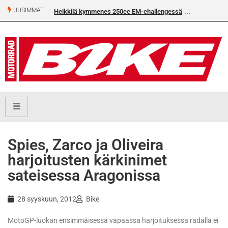
UUSIMMAT
Heikkilä kymmenes 250cc EM-challengessä
Rantala flat
Spies, Zarco ja Oliveira
harjoitusten kärkinimet
sateisessa Aragonissa
28 syyskuun, 2012
Bike
MotoGP-luokan ensimmäisessä vapaassa harjoituksessa radalla ei