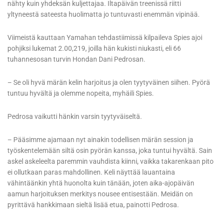
nähty kuin yhdeksän kuljettajaa. Iltapäivän treenissä riitti
yltyneestä sateesta huolimatta jo tuntuvasti enemmän vipinää.
Viimeistä kauttaan Yamahan tehdastiimissä kilpaileva Spies ajoi
pohjiksi lukemat 2.00,219, joilla hän kukisti niukasti, eli 66
tuhannesosan turvin Hondan Dani Pedrosan.
– Se oli hyvä märän kelin harjoitus ja olen tyytyväinen siihen. Pyörä
tuntuu hyvältä ja olemme nopeita, myhäili Spies.
Pedrosa vaikutti hänkin varsin tyytyväiseltä.
– Pääsimme ajamaan nyt ainakin todellisen märän session ja
työskentelemään siltä osin pyörän kanssa, joka tuntui hyvältä. Sain
askel askeleelta paremmin vauhdista kiinni, vaikka takarenkaan pito
ei ollutkaan paras mahdollinen. Keli näyttää lauantaina
vähintäänkin yhtä huonolta kuin tänään, joten aika-ajopäivän
aamun harjoituksen merkitys nousee entisestään. Meidän on
pyrittävä hankkimaan sieltä lisää etua, painotti Pedrosa.