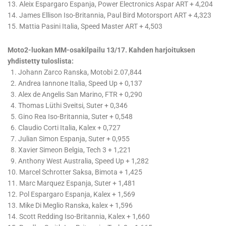
13. Aleix Espargaro Espanja, Power Electronics Aspar ART + 4,204
14. James Ellison Iso-Britannia, Paul Bird Motorsport ART + 4,323
15. Mattia Pasini Italia, Speed Master ART + 4,503
Moto2-luokan MM-osakilpailu 13/17. Kahden harjoituksen
yhdistetty tuloslista:
1. Johann Zarco Ranska, Motobi 2.07,844
2. Andrea Iannone Italia, Speed Up + 0,137
3. Alex de Angelis San Marino, FTR + 0,290
4. Thomas Lüthi Sveitsi, Suter + 0,346
5. Gino Rea Iso-Britannia, Suter + 0,548
6. Claudio Corti Italia, Kalex + 0,727
7. Julian Simon Espanja, Suter + 0,955
8. Xavier Simeon Belgia, Tech 3 + 1,221
9. Anthony West Australia, Speed Up + 1,282
10. Marcel Schrotter Saksa, Bimota + 1,425
11. Marc Marquez Espanja, Suter + 1,481
12. Pol Espargaro Espanja, Kalex + 1,569
13. Mike Di Meglio Ranska, kalex + 1,596
14. Scott Redding Iso-Britannia, Kalex + 1,660