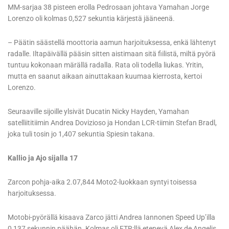
MM-sarjaa 38 pisteen erolla Pedrosaan johtava Yamahan Jorge
Lorenzo oli kolmas 0,527 sekuntia kärjestä jääneenä.
– Päätin säästellä moottoria aamun harjoituksessa, enkä lähtenyt
radalle. Iltapäivällä pääsin sitten aistimaan sitä fiilistä, miltä pyörä
tuntuu kokonaan märällä radalla. Rata oli todella liukas. Yritin,
mutta en saanut aikaan ainuttakaan kuumaa kierrosta, kertoi
Lorenzo.
Seuraaville sijoille ylsivät Ducatin Nicky Hayden, Yamahan
satelliititiimin Andrea Dovizioso ja Hondan LCR-tiimin Stefan Bradl,
joka tuli tosin jo 1,407 sekuntia Spiesin takana.
Kallio ja Ajo sijalla 17
Zarcon pohja-aika 2.07,844 Moto2-luokkaan syntyi toisessa
harjoituksessa.
Motobi-pyörällä kisaava Zarco jätti Andrea Iannonen Speed Up’illa
0,137 sekunnin päähän. Kolmas oli FTR:llä etenevä Alex de Angelis