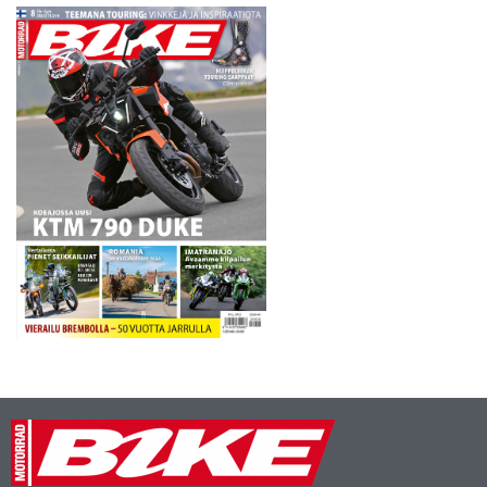
vielä 100-prosenttisessa
kunnossa ja voittaminen
tällä tasolla edellyttää…