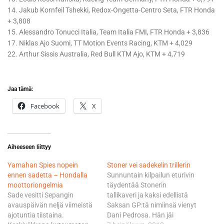
14. Jakub Kornfeil Tshekki, Redox-Ongetta-Centro Seta, FTR Honda
+ 3,808
15. Alessandro Tonucci Italia, Team Italia FMI, FTR Honda + 3,836
17. Niklas Ajo Suomi, TT Motion Events Racing, KTM + 4,029
22. Arthur Sissis Australia, Red Bull KTM Ajo, KTM + 4,719
Jaa tämä:
Facebook
X
Aiheeseen liittyy
Yamahan Spies nopein
Stoner vei sadekelin trillerin
ennen sadetta – Hondalla
Sunnuntain kilpailun eturivin
moottoriongelmia
täydentää Stonerin
Sade vesitti Sepangin
tallikaveri ja kaksi edellistä
avauspäivän neljä viimeistä
Saksan GP:tä nimiinsä vienyt
ajotuntia tiistaina.
Dani Pedrosa. Hän jäi