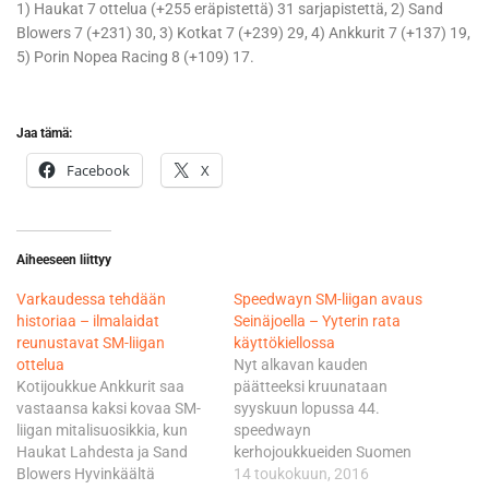
1) Haukat 7 ottelua (+255 eräpistettä) 31 sarjapistettä, 2) Sand
Blowers 7 (+231) 30, 3) Kotkat 7 (+239) 29, 4) Ankkurit 7 (+137) 19,
5) Porin Nopea Racing 8 (+109) 17.
Jaa tämä:
Facebook
X
Aiheeseen liittyy
Varkaudessa tehdään
Speedwayn SM-liigan avaus
historiaa – ilmalaidat
Seinäjoella – Yyterin rata
reunustavat SM-liigan
käyttökiellossa
ottelua
Nyt alkavan kauden
Kotijoukkue Ankkurit saa
päätteeksi kruunataan
vastaansa kaksi kovaa SM-
syyskuun lopussa 44.
liigan mitalisuosikkia, kun
speedwayn
Haukat Lahdesta ja Sand
kerhojoukkueiden Suomen
Blowers Hyvinkäältä
mestari Hyvinkäällä
14 toukokuun, 2016