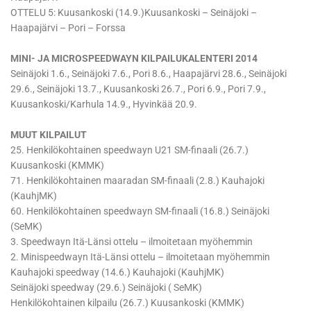
OTTELU 5: Kuusankoski (14.9.)Kuusankoski – Seinäjoki –
Haapajärvi – Pori – Forssa
MINI- JA MICROSPEEDWAYN KILPAILUKALENTERI 2014
Seinäjoki 1.6., Seinäjoki 7.6., Pori 8.6., Haapajärvi 28.6., Seinäjoki
29.6., Seinäjoki 13.7., Kuusankoski 26.7., Pori 6.9., Pori 7.9.,
Kuusankoski/Karhula 14.9., Hyvinkää 20.9.
MUUT KILPAILUT
25. Henkilökohtainen speedwayn U21 SM-finaali (26.7.)
Kuusankoski (KMMK)
71. Henkilökohtainen maaradan SM-finaali (2.8.) Kauhajoki
(KauhjMK)
60. Henkilökohtainen speedwayn SM-finaali (16.8.) Seinäjoki
(SeMK)
3. Speedwayn Itä-Länsi ottelu – ilmoitetaan myöhemmin
2. Minispeedwayn Itä-Länsi ottelu – ilmoitetaan myöhemmin
Kauhajoki speedway (14.6.) Kauhajoki (KauhjMK)
Seinäjoki speedway (29.6.) Seinäjoki ( SeMK)
Henkilökohtainen kilpailu (26.7.) Kuusankoski (KMMK)