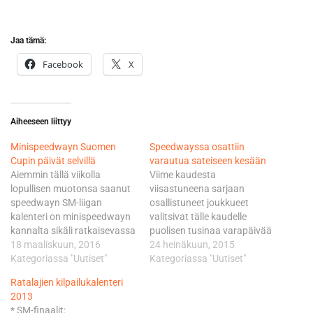
Jaa tämä:
Facebook
X
Aiheeseen liittyy
Minispeedwayn Suomen
Speedwayssa osattiin
Cupin päivät selvillä
varautua sateiseen kesään
Aiemmin tällä viikolla
Viime kaudesta
lopullisen muotonsa saanut
viisastuneena sarjaan
speedwayn SM-liigan
osallistuneet joukkueet
kalenteri on minispeedwayn
valitsivat tälle kaudelle
kannalta sikäli ratkaisevassa
puolisen tusinaa varapäivää
asemassa, että kaikki
18 maaliskuun, 2016
ottelusiirtoja varten. Ne
24 heinäkuun, 2015
Suomen Cupin osakilpailut
Kategoriassa "Uutiset"
sovittiin yhteisessä
Kategoriassa "Uutiset"
ajetaan speedwayn SM-
palaverissä helmikuun
Ratalajien kilpailukalenteri
tapahtumien yhteydessä,
lopulla, jolloin myös
2013
yleensä ennen SM-liigan
kotimainen kilpailukalenteri
* SM-finaalit: