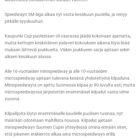
Speedwayn SM-liiga alkaa nyt vasta kesäkuun puolella, ja venyy
pitkälle syyskuuhun.
Kaupunki Cup puolestaan oli vaarassa jäädä kokonaan ajamatta,
mutta kerhojen keskinäinen palaveri kokouksen aikana löysi lisää
mukaan lähteviä joukkueita. Viiden joukkueen sarja ajetaan sekin
alkaen kesäkuun alussa.
Alle 16-vuotiaiden minispeedway ja alle 10-vuotiaiden
microspeedway ajetaan tulevana kesänä yhdistettyinä kilpailuna.
Minispeedwayta on ajettu Suomessa kilpaa jo 90-luvulta asti, mutta
microspeedwayssa järjestettiin ensimmäiset kilpailut vasta viime
vuonna.
Kilpailijoita löytyi ensimmäiselle kaudelle puolisen tusinaa, nyt
määrään odotetaan maltillista nousua. Kilpailut ajetaan
minispeedwayn Suomen Cupin yhteydessä omina erinään siten,
että jokainen eräkierros alkaa aina microspeedwayn erillä.