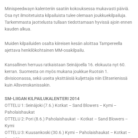
Minispeedwayn kalenteriin saatiin kokouksessa mukavasti päiviä.
Osa nyt ilmoitetuista kilpailuista tulee olemaan joukkuekilpailuja.
Tarkemmasta jaottelusta tullaan tiedottamaan hyvissä ajoin ennen
kauden alkua.
Muiden kilpailuiden osalta kiireisen kesän aloittaa Tampereella
ajettava henkilökohtainen MM-osakilpailu.
Kansallinen herruus ratkaistaan Seinäjoella 16. elokuuta nyt 60.
kerran. Suomesta on myös mukana joukkue Ruotsin 1.
divisioonassa, sekä useita yksittäisiä kuljettajia niin Elitserienissä
kuin Allsvenskanissakin.
SM-LIIGAN KILPAILUKALENTERI 2014
OTTELU 1: Seinäjoki (7.6.) Kotkat – Sand Blowers – Kymi –
Paholaishaukat
OTTELU 2: Pori (8.6.) Paholaishaukat – Kotkat – Sand Blowers –
Kymi
OTTELU 3: Kuusankoski (30.6.) Kymi – Paholaishaukat – Kotkat –