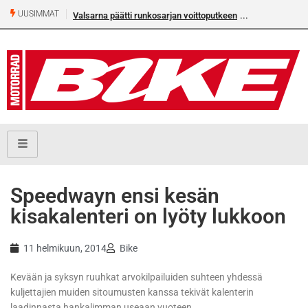
UUSIMMAT
Valsarna päätti runkosarjan voittoputkeen
Älä missaa täm
numeroa!
Speedwayn ensi kesän
kisakalenteri on lyöty lukkoon
11 helmikuun, 2014
Bike
Kevään ja syksyn ruuhkat arvokilpailuiden suhteen yhdessä
kuljettajien muiden sitoumusten kanssa tekivät kalenterin
laadinnasta hankalimman useaan vuoteen.