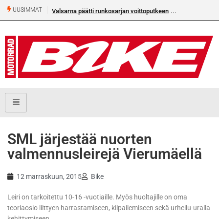
UUSIMMAT
Valsarna päätti runkosarjan voittoputkeen
SML järjestää nuorten
valmennusleirejä Vierumäellä
12 marraskuun, 2015
Bike
Leiri on tarkoitettu 10-16 -vuotiaille. Myös huoltajille on oma
teoriaosio liittyen harrastamiseen, kilpailemiseen sekä urheilu-uralla
kehittymiseen.