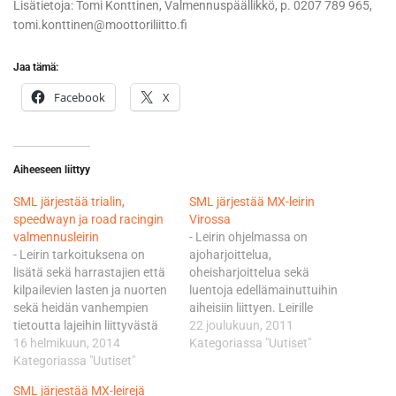
Lisätietoja: Tomi Konttinen, Valmennuspäällikkö, p. 0207 789 965,
tomi.konttinen@moottoriliitto.fi
Jaa tämä:
Facebook
X
Aiheeseen liittyy
SML järjestää trialin,
SML järjestää MX-leirin
speedwayn ja road racingin
Virossa
valmennusleirin
- Leirin ohjelmassa on
- Leirin tarkoituksena on
ajoharjoittelua,
lisätä sekä harrastajien että
oheisharjoittelua sekä
kilpailevien lasten ja nuorten
luentoja edellämainuttuihin
sekä heidän vanhempien
aiheisiin liittyen. Leirille
tietoutta lajeihin liittyvästä
mahtuu noin 50 osallistujaa
22 joulukuun, 2011
harjoittelusta,
16 helmikuun, 2014
ja mikäli osallistujia on yli 20,
Kategoriassa "Uutiset"
kilpailemisesta,
Kategoriassa "Uutiset"
jaetaan harjoittelu
moottoripyörien tekniikasta,
ryhmittäin siten, että osa
SML järjestää MX-leirejä