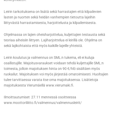
Leirin tarkoituksena on lisätä sekä harrastajien että kilpailevien
lasten ja nuorten sekä heidän vanhempien tietoutta lajeihin
liittyvästä harrastamisesta, harjoittelusta ja kilpailemisesta.
Ohjelmassa on lajien oheisharjoittelua, kuljettajien testausta sekä
teoriaa aiheisiin liittyen. Lajiharjoittelua ei leirillä ole. Ohjelma on
sekä lajikohtaista että myös kaikille lajeille yhteistä.
Leirin koulutus ja valmennus on SML:n tukema, eli ei kuluja
osallistujille. Majoitusvaraukset voidaan tehdä kuljettajille SML:n
toimesta, jolloin majoituksen hinta on 90 €/hlö sisältäen myös
ruokailut. Majoituksen voi myös järjestää omatoimisesti. Huoltajien
tulee tarvittaessa varata itse oma majoituksensa. Lisätietoja
majoituksesta Vierumäellä www.vierumaki.fi.
Ilmoittautumiset 27.11 mennessä osoitteessa
www.moottoriliitto.fi/valmennus/valmennusleirit/