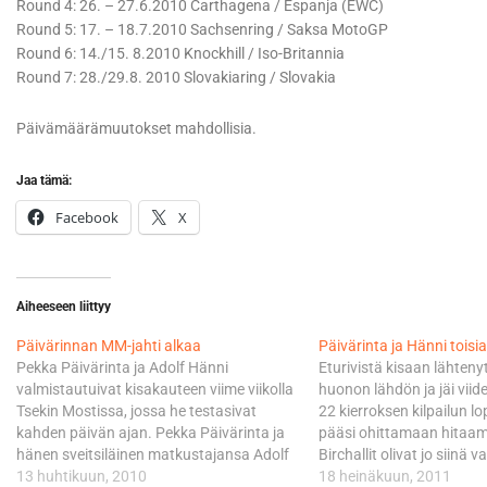
Round 4: 26. – 27.6.2010 Carthagena / Espanja (EWC)
Round 5: 17. – 18.7.2010 Sachsenring / Saksa MotoGP
Round 6: 14./15. 8.2010 Knockhill / Iso-Britannia
Round 7: 28./29.8. 2010 Slovakiaring / Slovakia
Päivämäärämuutokset mahdollisia.
Jaa tämä:
Facebook
X
Aiheeseen liittyy
Päivärinnan MM-jahti alkaa
Päivärinta ja Hänni toisi
Pekka Päivärinta ja Adolf Hänni
Eturivistä kisaan lähteny
valmistautuivat kisakauteen viime viikolla
huonon lähdön ja jäi viid
Tsekin Mostissa, jossa he testasivat
22 kierroksen kilpailun l
kahden päivän ajan. Pekka Päivärinta ja
pääsi ohittamaan hitaam
hänen sveitsiläinen matkustajansa Adolf
Birchallit olivat jo siinä 
Hänni lähtevät kirkastamaan
13 huhtikuun, 2010
auttamatta karussa. - L
18 heinäkuun, 2011