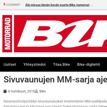
Älä missaa tämän kesän suurta Bike-numeroa!
UUSIMMAT
Uutiset
Yhteystiedot
Tilaa Bike
Bike-digilehti
Sivuvaunujen MM-sarja aje
6 huhtikuun, 2010
Bike
Ratamoottoripyöräilyn sivuvaunuluokan ensimmäinen MM-osakilpailu 
Päivärinta testaa kilpuriaan pari päivää Tsekin Mostiassa, jonka jälk