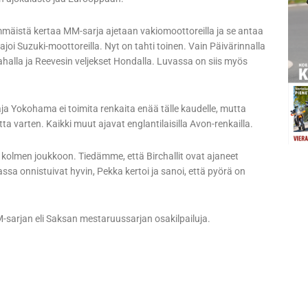
mmäistä kertaa MM-sarja ajetaan vakiomoottoreilla ja se antaa
i Suzuki-moottoreilla. Nyt on tahti toinen. Vain Päivärinnalla
mahalla ja Reevesin veljekset Hondalla. Luvassa on siis myös
a Yokohama ei toimita renkaita enää tälle kaudelle, mutta
 varten. Kaikki muut ajavat englantilaisilla Avon-renkailla.
 kolmen joukkoon. Tiedämme, että Birchallit ovat ajaneet
sa onnistuivat hyvin, Pekka kertoi ja sanoi, että pyörä on
M-sarjan eli Saksan mestaruussarjan osakilpailuja.