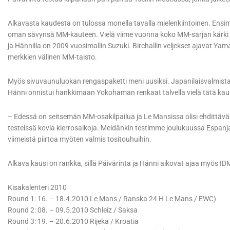
Alkavasta kaudesta on tulossa monella tavalla mielenkiintoinen. Ensi
oman sävynsä MM-kauteen. Vielä viime vuonna koko MM-sarjan kärki ajo
ja Hännilla on 2009 vuosimallin Suzuki. Birchallin veljekset ajavat Ya
merkkien välinen MM-taisto.
Myös sivuvaunuluokan rengaspaketti meni uusiksi. Japanilaisvalmistaj
Hänni onnistui hankkimaan Yokohaman renkaat talvella vielä tätä kautta
– Edessä on seitsemän MM-osakilpailua ja Le Mansissa olisi ehdittävä
testeissä kovia kierrosaikoja. Meidänkin testimme joulukuussa Espanjas
viimeistä piirtoa myöten valmis tositouhuihin.
Alkava kausi on rankka, sillä Päivärinta ja Hänni aikovat ajaa myös ID
Kisakalenteri 2010
Round 1: 16. – 18.4.2010 Le Mans / Ranska 24 H Le Mans / EWC)
Round 2: 08. – 09.5.2010 Schleiz / Saksa
Round 3: 19. – 20.6.2010 Rijeka / Kroatia