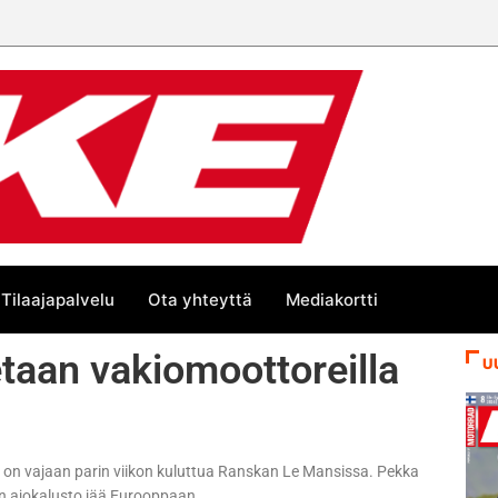
Tilaajapalvelu
Ota yhteyttä
Mediakortti
taan vakiomoottoreilla
U
on vajaan parin viikon kuluttua Ranskan Le Mansissa. Pekka
een ajokalusto jää Eurooppaan.