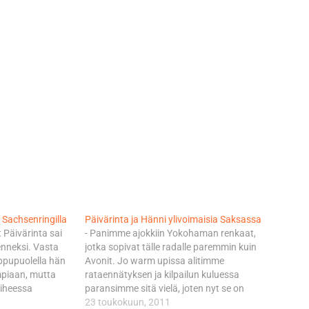
a Sachsenringilla
Päivärinta ja Hänni ylivoimaisia Saksassa
t Päivärinta sai
- Panimme ajokkiin Yokohaman renkaat,
enneksi. Vasta
jotka sopivat tälle radalle paremmin kuin
oppupuolella hän
Avonit. Jo warm upissa alitimme
piaan, mutta
rataennätyksen ja kilpailun kuluessa
vaiheessa
paransimme sitä vielä, joten nyt se on
ähtörytäkässä
virallisestikin nimissämme, Päivärinta
23 toukokuun, 2011