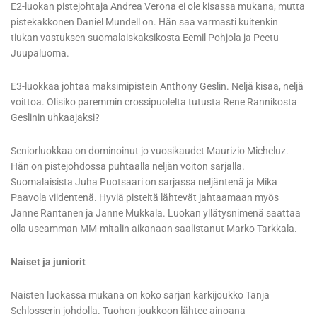
E2-luokan pistejohtaja Andrea Verona ei ole kisassa mukana, mutta
pistekakkonen Daniel Mundell on. Hän saa varmasti kuitenkin
tiukan vastuksen suomalaiskaksikosta Eemil Pohjola ja Peetu
Juupaluoma.
E3-luokkaa johtaa maksimipistein Anthony Geslin. Neljä kisaa, neljä
voittoa. Olisiko paremmin crossipuolelta tutusta Rene Rannikosta
Geslinin uhkaajaksi?
Seniorluokkaa on dominoinut jo vuosikaudet Maurizio Micheluz.
Hän on pistejohdossa puhtaalla neljän voiton sarjalla.
Suomalaisista Juha Puotsaari on sarjassa neljäntenä ja Mika
Paavola viidentenä. Hyviä pisteitä lähtevät jahtaamaan myös
Janne Rantanen ja Janne Mukkala. Luokan yllätysnimenä saattaa
olla useamman MM-mitalin aikanaan saalistanut Marko Tarkkala.
Naiset ja juniorit
Naisten luokassa mukana on koko sarjan kärkijoukko Tanja
Schlosserin johdolla. Tuohon joukkoon lähtee ainoana