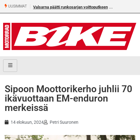
UUSIMMAT
Valsarna päätti runkosarjan voittoputkeen
Älä missaa täm
numeroa!
Sipoon Moottorikerho juhlii 70
ikävuottaan EM-enduron
merkeissä
14 elokuun, 2024
Petri Suuronen