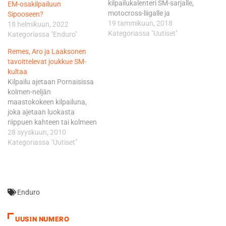
kilpailukalenteri SM-sarjalle,
EM-osakilpailuun
motocross-liigalle ja
Sipooseen?
motocross TOP250-sarjalle.
19 tammikuun, 2018
18 helmikuun, 2022
SM-sarja SM-sarjan
Kategoriassa "Uutiset"
Kategoriassa "Enduro"
osakilpailut ovat
Remes, Aro ja Laaksonen
perinteiseen tapaan
tavoittelevat joukkue SM-
kaksipäiväisiä. Lauantaisin
kultaa
kilpaillaan MXV35-, MXV45-,
Kilpailu ajetaan Pornaisissa
MXV55- ja MXJ-luokkien
kolmen-neljän
Suomen Cup -osakilpailut
maastokokeen kilpailuna,
sekä “vuorokerroin” MXSV- ja
joka ajetaan luokasta
MXATV-luokkien SM-sarjan
riippuen kahteen tai kolmeen
osakilpailut. Sunnuntaisin
kertaan. Kilpailukeskus
28 syyskuun, 2010
kilpaillaan MXC/A-, MX2- ja
toimii Pornaisten
Kategoriassa "Uutiset"
MX1-luokkien SM-sarjan
keskustassa Kuusiston
osakilpailut.
nuorisotiloissa. Kansallisen
Henkilökohtaisen SM-sarjan
luokituksen mukaan
osakilpailut 2018: 26.5.…
kilpailussa on kaikki luokat
Enduro
(A, B, C, V40 ja V50), joten
kuljettajat ilmoittautuvat
kilpailuun normaalisti oman
UUSIN NUMERO
luokituksensa mukaisesti.