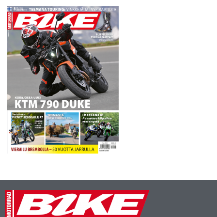
Ilmoittautumisaika päättyy
30.9.2010 klo 23:59. Lauri
Pohjonen
ennakkosuosikkina
Nuorten…