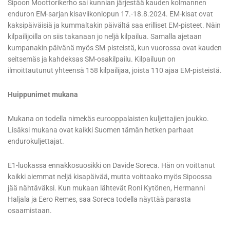
Sipoon Moottorikerho sai kunnian järjestää kauden kolmannen
enduron EM-sarjan kisaviikonlopun 17.-18.8.2024. EM-kisat ovat
kaksipäiväisiä ja kummaltakin päivältä saa erilliset EM-pisteet. Näin
kilpailijoilla on siis takanaan jo neljä kilpailua. Samalla ajetaan
kumpanakin päivänä myös SM-pisteistä, kun vuorossa ovat kauden
seitsemäs ja kahdeksas SM-osakilpailu. Kilpailuun on
ilmoittautunut yhteensä 158 kilpailijaa, joista 110 ajaa EM-pisteistä.
Huippunimet mukana
Mukana on todella nimekäs eurooppalaisten kuljettajien joukko.
Lisäksi mukana ovat kaikki Suomen tämän hetken parhaat
endurokuljettajat.
E1-luokassa ennakkosuosikki on Davide Soreca. Hän on voittanut
kaikki aiemmat neljä kisapäivää, mutta voittaako myös Sipoossa
jää nähtäväksi. Kun mukaan lähtevät Roni Kytönen, Hermanni
Haljala ja Eero Remes, saa Soreca todella näyttää parasta
osaamistaan.