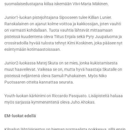
suomalaisedustajana kiilaa iskemään Viivi-Maria Mäkinen.
Junior1-luokan pistejohtajana Sipooseen tulee Killian Lunier.
Ranskalainen on ajanut kolme voittoa ja kakkossijan, joten vauhti
on varmasti kohdallaan. Tuota vauhtia lähtevät mittaamaan
pisteissä kuudentena oleva Tiitus Enjala sekä Pyry Juupaluoma ja
crossiradoilla hyvää tulosta tehnyt Kimi Koskinen, joka pääsee nyt
esiintymään kotimaastoissaan.
Junior2-luokassa Matej Skuta on se mies, jonka kukistamisesta
muut haaveilevat. Vaikeaa se on, mutta hyvä haastaja Skutalle on
pisteissä neljäntenä oleva Samuli Puhakainen. Myös Niko
Puotsaaren otteita kannattaa seurata.
Youth-luokan kärkinimi on Riccardo Pasquato. Lisäpisteitä haluaa
myös sarjassa kymmenentenä oleva Juho Ahokas.
EM-luokat edellä
Kilpailun lähtöjärjestys on hieman normaalista poikkeava, sillä ensin