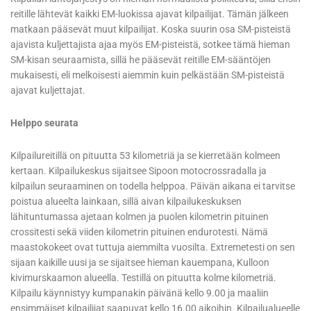
reitille lähtevät kaikki EM-luokissa ajavat kilpailijat. Tämän jälkeen
matkaan pääsevät muut kilpailijat. Koska suurin osa SM-pisteistä
ajavista kuljettajista ajaa myös EM-pisteistä, sotkee tämä hieman
SM-kisan seuraamista, sillä he pääsevät reitille EM-sääntöjen
mukaisesti, eli melkoisesti aiemmin kuin pelkästään SM-pisteistä
ajavat kuljettajat.
Helppo seurata
Kilpailureitillä on pituutta 53 kilometriä ja se kierretään kolmeen
kertaan. Kilpailukeskus sijaitsee Sipoon motocrossradalla ja
kilpailun seuraaminen on todella helppoa. Päivän aikana ei tarvitse
poistua alueelta lainkaan, sillä aivan kilpailukeskuksen
lähituntumassa ajetaan kolmen ja puolen kilometrin pituinen
crossitesti sekä viiden kilometrin pituinen endurotesti. Nämä
maastokokeet ovat tuttuja aiemmilta vuosilta. Extremetesti on sen
sijaan kaikille uusi ja se sijaitsee hieman kauempana, Kulloon
kivimurskaamon alueella. Testillä on pituutta kolme kilometriä.
Kilpailu käynnistyy kumpanakin päivänä kello 9.00 ja maaliin
ensimmäiset kilpailijat saapuvat kello 16.00 aikoihin. Kilpailualueelle