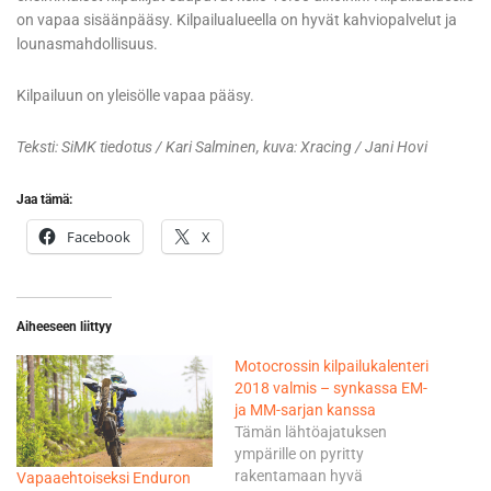
on vapaa sisäänpääsy. Kilpailualueella on hyvät kahviopalvelut ja
lounasmahdollisuus.
Kilpailuun on yleisölle vapaa pääsy.
Teksti: SiMK tiedotus / Kari Salminen, kuva: Xracing / Jani Hovi
Jaa tämä:
Facebook
X
Aiheeseen liittyy
Motocrossin kilpailukalenteri
2018 valmis – synkassa EM-
ja MM-sarjan kanssa
Tämän lähtöajatuksen
ympärille on pyritty
rakentamaan hyvä
Vapaaehtoiseksi Enduron