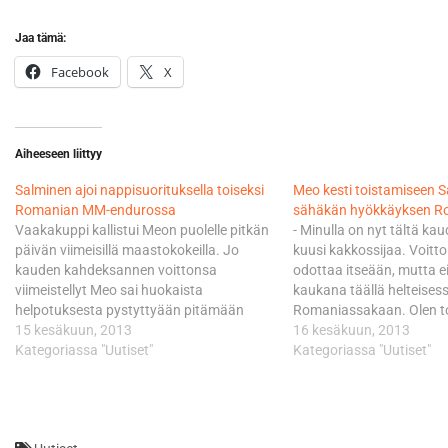
Jaa tämä:
Facebook
X
Aiheeseen liittyy
Salminen ajoi nappisuorituksella toiseksi
Meo kesti toistamiseen 
Romanian MM-endurossa
sähäkän hyökkäyksen R
Vaakakuppi kallistui Meon puolelle pitkän
- Minulla on nyt tältä ka
päivän viimeisillä maastokokeilla. Jo
kuusi kakkossijaa. Voitt
kauden kahdeksannen voittonsa
odottaa itseään, mutta ei
viimeistellyt Meo sai huokaista
kaukana täällä helteises
helpotuksesta pystyttyään pitämään
Romaniassakaan. Olen t
haastajansa 7,13 sekunnin turvin
15 kesäkuun, 2013
tyytyväinen näihin kahte
16 kesäkuun, 2013
takanaan. Salminen oli pitkään kiinni
Kategoriassa "Uutiset"
ja ajat pysyivät koko ajan
Kategoriassa "Uutiset"
kauden avausvoitossaan, mutta Meo
ilman virheitä, sanoi Sa
puristi tarvittavat sekunnit edukseen
ajettu kauden kolmannek
lähinnä kahdella viimeisellä
osakilpailuviikonvaihde j
endurotestillä. - Hyvä, erittäin hyvä