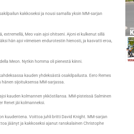
osakilpailun kakkoseksi ja nousi samalla yksin MM-sarjan
, extremellä, Meo vain ajoi ohitseni. Ajoni ei kulkenut sillä
ksi hän ajoi viimeisen endurotestin hienosti, ja kasvatti eroa,
udella Meon. Nytkin homma oli pienestä kiinni.
nen kahdeksassa kauden yhdeksästä osakilpailusta. Eero Remes
s hänen sijoituksensa MM-sarjassa.
 ajoi kauden kolmannen ykköstilansa. MM-pisteissä Salminen
r Renet jäi kolmanneksi.
n kuudentena. Voittoa juhli britti David Knight. MM-sarjan
ttoa jäänyt ja kakkoseksi ajanut ranskalainen Christophe