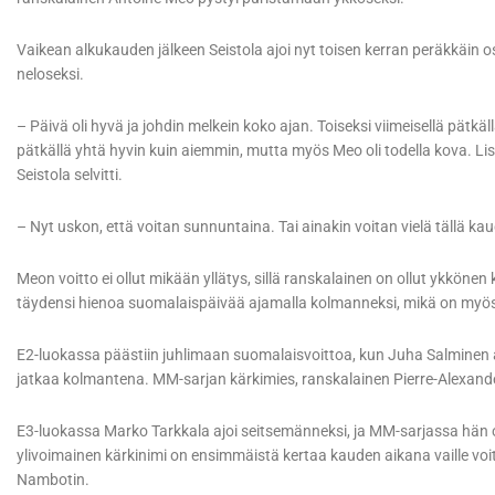
Vaikean alkukauden jälkeen Seistola ajoi nyt toisen kerran peräkkäin 
neloseksi.
– Päivä oli hyvä ja johdin melkein koko ajan. Toiseksi viimeisellä pätkällä
pätkällä yhtä hyvin kuin aiemmin, mutta myös Meo oli todella kova. Lisä
Seistola selvitti.
– Nyt uskon, että voitan sunnuntaina. Tai ainakin voitan vielä tällä ka
Meon voitto ei ollut mikään yllätys, sillä ranskalainen on ollut ykkö
täydensi hienoa suomalaispäivää ajamalla kolmanneksi, mikä on myö
E2-luokassa päästiin juhlimaan suomalaisvoittoa, kun Juha Salminen
jatkaa kolmantena. MM-sarjan kärkimies, ranskalainen Pierre-Alexande
E3-luokassa Marko Tarkkala ajoi seitsemänneksi, ja MM-sarjassa hän o
ylivoimainen kärkinimi on ensimmäistä kertaa kauden aikana vaille voi
Nambotin.