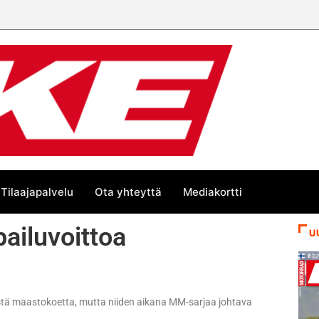
Tilaajapalvelu
Ota yhteyttä
Mediakortti
pailuvoittoa
U
eistä maastokoetta, mutta niiden aikana MM-sarjaa johtava