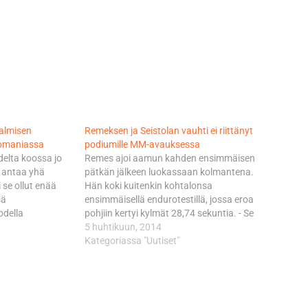
Salmisen
Remeksen ja Seistolan vauhti ei riittänyt
omaniassa
podiumille MM-avauksessa
udelta koossa jo
Remes ajoi aamun kahden ensimmäisen
o antaa yhä
pätkän jälkeen luokassaan kolmantena.
 se ollut enää
Hän koki kuitenkin kohtalonsa
sä
ensimmäisellä endurotestillä, jossa eroa
odella
pohjiin kertyi kylmät 28,74 sekuntia. - Se
en päivään. Ajo
virhe osui pätkän loppupuolelle. Ajauduin
5 huhtikuun, 2014
 hyvällä tasolla
ulos linjalta, jossa oli isoja kiviä.
Kategoriassa "Uutiset"
lminen. Buzaussa
Tasapainoni horjui ja lähdin hetken
si viimeinen
väärään suuntaan takaisin alamäkeen.
atkui Salmisen…
Sen jälkeen unohdin sitten vielä yhden…