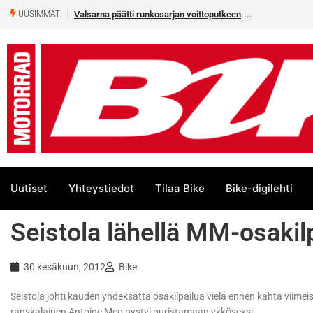
Valsarna päätti runkosarjan voittoputkeen
UUSIMMAT
Uutiset
Yhteystiedot
Tilaa Bike
Bike-digilehti
Seistola lähellä MM-osakil
30 kesäkuun, 2012
Bike
Seistola johti kauden yhdeksättä osakilpailua vielä ennen kahta viim
ranskalainen Antoine Meo pystyi puristamaan ykköseksi.