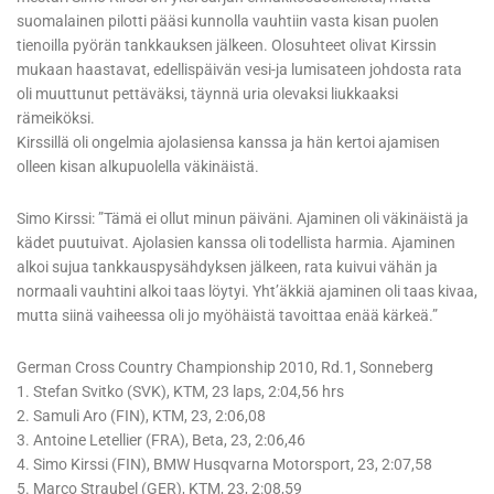
suomalainen pilotti pääsi kunnolla vauhtiin vasta kisan puolen
tienoilla pyörän tankkauksen jälkeen. Olosuhteet olivat Kirssin
mukaan haastavat, edellispäivän vesi-ja lumisateen johdosta rata
oli muuttunut pettäväksi, täynnä uria olevaksi liukkaaksi
rämeiköksi.
Kirssillä oli ongelmia ajolasiensa kanssa ja hän kertoi ajamisen
olleen kisan alkupuolella väkinäistä.
Simo Kirssi: ”Tämä ei ollut minun päiväni. Ajaminen oli väkinäistä ja
kädet puutuivat. Ajolasien kanssa oli todellista harmia. Ajaminen
alkoi sujua tankkauspysähdyksen jälkeen, rata kuivui vähän ja
normaali vauhtini alkoi taas löytyi. Yht’äkkiä ajaminen oli taas kivaa,
mutta siinä vaiheessa oli jo myöhäistä tavoittaa enää kärkeä.”
German Cross Country Championship 2010, Rd.1, Sonneberg
1. Stefan Svitko (SVK), KTM, 23 laps, 2:04,56 hrs
2. Samuli Aro (FIN), KTM, 23, 2:06,08
3. Antoine Letellier (FRA), Beta, 23, 2:06,46
4. Simo Kirssi (FIN), BMW Husqvarna Motorsport, 23, 2:07,58
5. Marco Straubel (GER), KTM, 23, 2:08,59