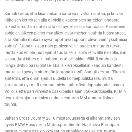
Samuli kertoi, että kisan aikana satoi vain vähän räntää, ja kuivan
näköisen kerroksen alla oli vielä aikaisempien sateiden johdosta
liukasta, mutta muuten rata oli täydellisessä kunnossa. Päijänteen
sohjojen jälkeen pienet mutalikot eivät miehen vauhtia hidastaneet,
sillä Samulin mukaan syvät upottavat spoorit olivat vain ”yksittäisiä
kohtia”. ”Johdin kisaa noin puoleen väliin puolen minuutin turvin,
mutta kun en ole juuri ajanut tuollaisella isolla repivällä nelarilla, niin
se puudutti kädet niin pahasti, että oli pakko höllätä vauhtia ja
niinpä Svitko pääsi ohitse. Ekalla kierroksellakin kaaduin kahdesti,
mutta silti pystyin pitämään johtopaikkani”, Samuli kertaa. ”Ekaksi
ajateltiin, että olisin ajanut uudella kolmepuolikkaalla, mutta
katsotaan nyt mitä tehtaan miehet päättävät loppukauden osalta.
Voi olla että pari viimeista osakilpailua ajan 350-kuutioisella, KTM:n
testikuljettajana toimiva entinen enduron MM-ammattilainen
tuumii.
Saksan Cross Country 2010 mestaruussarja ei alkanut erityisen
hyvin BMW Husqvarna Motorsport tiimille. Hallitseva Euroopan
mestari Simo Kirssi on yksi sarjan ennakkosuosikeista, mutta