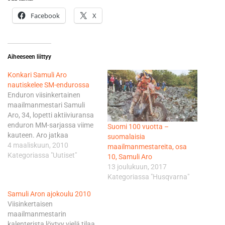
Facebook
X
Aiheeseen liittyy
Konkari Samuli Aro
nautiskelee SM-endurossa
Enduron viisinkertainen
maailmanmestari Samuli
Aro, 34, lopetti aktiiviuransa
enduron MM-sarjassa viime
Suomi 100 vuotta –
kauteen. Aro jatkaa
suomalaisia
kuitenkin pitkäaikaisen
4 maaliskuun, 2010
maailmanmestareita, osa
työnantajansa KTM:n
Kategoriassa "Uutiset"
10, Samuli Aro
palveluksessa ja kilpailee
13 joulukuun, 2017
satunnaisesti eripuolilla
Kategoriassa "Husqvarna"
maailmaa järjestettävissä
Samuli Aron ajokoulu 2010
isoissa kansainvälisissä
Viisinkertaisen
kisoissa, sekä ajaa enduron
maailmanmestarin
SM-osakilpailut kotimaassa.
kalenterista löytyy vielä tilaa,