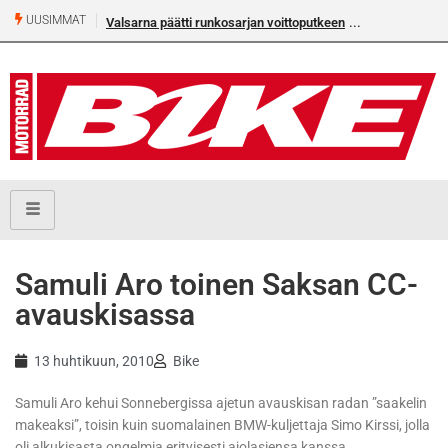
UUSIMMAT
Valsarna päätti runkosarjan voittoputkeen
Samuli Aro toinen Saksan CC-
avauskisassa
13 huhtikuun, 2010
Bike
Samuli Aro kehui Sonnebergissa ajetun avauskisan radan ”saakelin
makeaksi”, toisin kuin suomalainen BMW-kuljettaja Simo Kirssi, jolla
oli alkukisasta ongelmia erityisesti ajolasiensa kanssa.