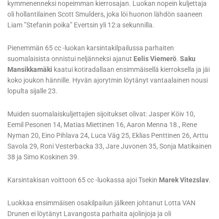
kymmenenneksi nopeimman kierrosajan. Luokan nopein kuljettaja
oli hollantilainen Scott Smulders, joka löi huonon lähdön saaneen
Liam ”Stefanin poika” Evertsin yli 12:a sekunnilla.
Pienemmän 65 cc -luokan karsintakilpailussa parhaiten
suomalaisista onnistui neljänneksi ajanut
Eelis Viemerö
.
Saku
Mansikkamäki
kaatui kotiradallaan ensimmäisellä kierroksella ja jäi
koko joukon hännille. Hyvän ajorytmin löytänyt vantaalainen nousi
lopulta sijalle 23.
Muiden suomalaiskuljettajien sijoitukset olivat: Jasper Köiv 10,
Eemil Pesonen 14, Matias Miettinen 16, Aaron Menna 18., Rene
Nyman 20, Eino Pihlava 24, Luca Väg 25, Eklias Penttinen 26, Arttu
Savola 29, Roni Vesterbacka 33, Jare Juvonen 35, Sonja Matikainen
38 ja Simo Koskinen 39.
Karsintakisan voittoon 65 cc -luokassa ajoi Tsekin
Marek Vitezslav
.
Luokkaa ensimmäisen osakilpailun jälkeen johtanut Lotta VAN
Drunen ei löytänyt Lavangosta parhaita ajolinjoja ja oli