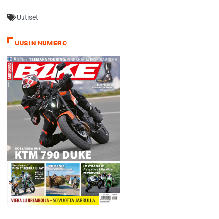
jaettu Turun Seudun
Uutiset
Moottoriurheilijoiden
isännöimässä kilpailussa
kahtia, mikä tiesi sarjan
UUSIN NUMERO
kärkikaksikon - Kimi
Koskinen, Sampo Rainio -
sijoittamista eri ryhmiin.
Hyvinkään Moottorikerhon
Rainio…