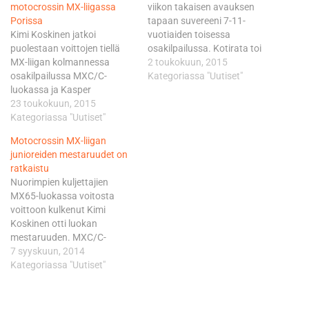
motocrossin MX-liigassa
viikon takaisen avauksen
Porissa
tapaan suvereeni 7-11-
Kimi Koskinen jatkoi
vuotiaiden toisessa
puolestaan voittojen tiellä
osakilpailussa. Kotirata toi
MX-liigan kolmannessa
pojan menoon pienen extran
2 toukokuun, 2015
osakilpailussa MXC/C-
ja hän voitti kummatkin
Kategoriassa "Uutiset"
luokassa ja Kasper
kymmenen minuutin ja
Kangasniemi oli yhtä
23 toukokuun, 2015
yhden kierroksen erät
vakuuttava MXC/B-
Kategoriassa "Uutiset"
minuutin erolla toiseksi
luokassa. Alle 15-vuotiaiden
ajaneeseen. - Toinen erä oli
Motocrossin MX-liigan
kuljettajien junioripäivän
vesisateen takia vaikeampi.
junioreiden mestaruudet on
MX65-luokassa oli
Oli haastavaa nähdä, kun
ratkaistu
odotettavissa Sampo
ajolaseihin lensi todella
Nuorimpien kuljettajien
Rainion puhtaan voittokulun
paljon kuraa. Tykkäsin silti…
MX65-luokassa voitosta
jatkuminen, sillä sen verran
voittoon kulkenut Kimi
vakuuttava Hyvinkään
Koskinen otti luokan
Moottorikerhon kuljettaja on
mestaruuden. MXC/C-
ollut. Rainion avauserä
luokassa titteli oli matkannut
7 syyskuun, 2014
käynnistyi kuitenkin heikolla
Viktor Juseliukselle ja
Kategoriassa "Uutiset"
startilla, minkä lisäksi hän
MXC/B-luokan mestaruus
kaatui alkumatkasta.
Mauno Niemiselle jo ennen
Rainio…
päätöstä. MX65-luokka oli