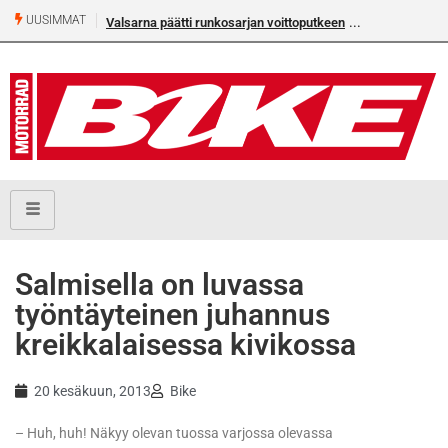
UUSIMMAT
Valsarna päätti runkosarjan voittoputkeen
Salmisella on luvassa
työntäyteinen juhannus
kreikkalaisessa kivikossa
20 kesäkuun, 2013
Bike
– Huh, huh! Näkyy olevan tuossa varjossa olevassa