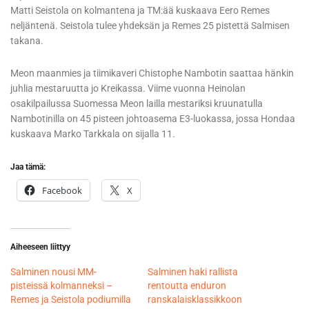
Matti Seistola on kolmantena ja TM:ää kuskaava Eero Remes
neljäntenä. Seistola tulee yhdeksän ja Remes 25 pistettä Salmisen
takana.
Meon maanmies ja tiimikaveri Chistophe Nambotin saattaa hänkin
juhlia mestaruutta jo Kreikassa. Viime vuonna Heinolan
osakilpailussa Suomessa Meon lailla mestariksi kruunatulla
Nambotinilla on 45 pisteen johtoasema E3-luokassa, jossa Hondaa
kuskaava Marko Tarkkala on sijalla 11.
Jaa tämä:
Facebook
X
Aiheeseen liittyy
Salminen nousi MM-
Salminen haki rallista
pisteissä kolmanneksi –
rentoutta enduron
Remes ja Seistola podiumilla
ranskalaisklassikkoon