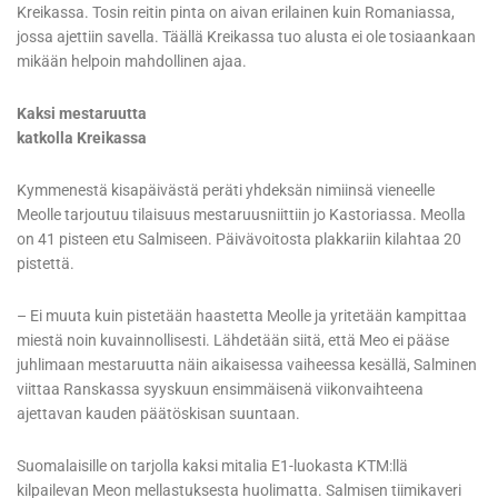
Kreikassa. Tosin reitin pinta on aivan erilainen kuin Romaniassa,
jossa ajettiin savella. Täällä Kreikassa tuo alusta ei ole tosiaankaan
mikään helpoin mahdollinen ajaa.
Kaksi mestaruutta
katkolla Kreikassa
Kymmenestä kisapäivästä peräti yhdeksän nimiinsä vieneelle
Meolle tarjoutuu tilaisuus mestaruusniittiin jo Kastoriassa. Meolla
on 41 pisteen etu Salmiseen. Päivävoitosta plakkariin kilahtaa 20
pistettä.
– Ei muuta kuin pistetään haastetta Meolle ja yritetään kampittaa
miestä noin kuvainnollisesti. Lähdetään siitä, että Meo ei pääse
juhlimaan mestaruutta näin aikaisessa vaiheessa kesällä, Salminen
viittaa Ranskassa syyskuun ensimmäisenä viikonvaihteena
ajettavan kauden päätöskisan suuntaan.
Suomalaisille on tarjolla kaksi mitalia E1-luokasta KTM:llä
kilpailevan Meon mellastuksesta huolimatta. Salmisen tiimikaveri