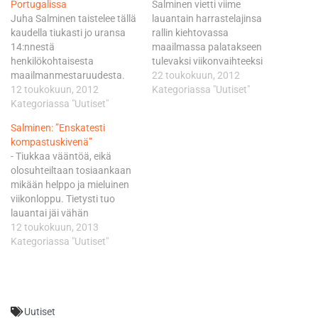
Portugalissa
Salminen vietti viime
Juha Salminen taistelee tällä
lauantain harrastelajinsa
kaudella tiukasti jo uransa
rallin kiehtovassa
14:nnestä
maailmassa palatakseen
henkilökohtaisesta
tulevaksi viikonvaihteeksi
maailmanmestaruudesta.
jälleen leipätyön pariin
22 toukokuun, 2012
Salminen nousi enduro 2-
12 toukokuun, 2012
Menden liepeillä Ranskassa.
Kategoriassa "Uutiset"
luokan pisteissä
Kategoriassa "Uutiset"
Siellä vuoroaan odottaa
kolmanneksi Portugalin
kolmen päivän mittainen
Salminen: ”Enskatesti
osakilpailuviikonvaihteen
enduron klassikkokilpailu,
kompastuskivenä”
avauspäivänä Torres
joka kantaa nimeä Trefle
- Tiukkaa vääntöä, eikä
Vedrasissa. MM-sarja
Lozerien AMV. - Ralli on
olosuhteiltaan tosiaankaan
saavuttaa sunnuntaina
minulle todellakin ihan
mikään helppo ja mieluinen
puolivälin samoissa
puhdas harrastus. Pitäähän
viikonloppu. Tietysti tuo
maisemissa. - Kautta on
sitä tehdä välillä jotain
lauantai jäi vähän
vielä paljon jäljellä. Ei tässä
hauskaakin, virnistää
harmittamaan, mutta hyvä
12 toukokuun, 2013
mitään. Ihan hyvä saldo,
endurossa 13
näinkin. Palasin
Kategoriassa "Uutiset"
kuittasi Salminen.
henkilökohtaista
palkintokorokkeelle ja nousin
Husqvarnalla kilpaileva
maailmanmestaruutta…
MM-pisteissä takaisin
Salminen oli lauantain
toiselle sijalle, totesi
nopein suomalaiskuljettaja
Salminen. Salmisen edelle
ajalla…
Uutiset
kauden kuudennessa