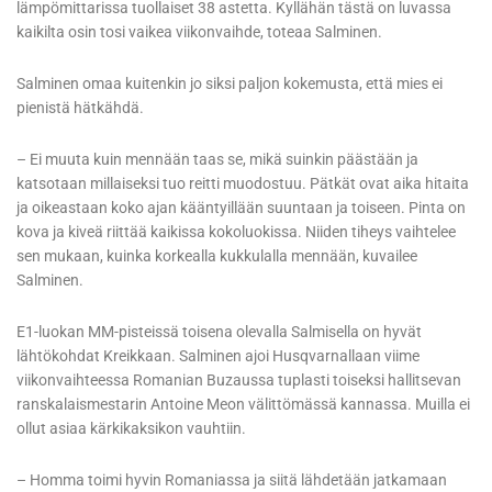
lämpömittarissa tuollaiset 38 astetta. Kyllähän tästä on luvassa
kaikilta osin tosi vaikea viikonvaihde, toteaa Salminen.
Salminen omaa kuitenkin jo siksi paljon kokemusta, että mies ei
pienistä hätkähdä.
– Ei muuta kuin mennään taas se, mikä suinkin päästään ja
katsotaan millaiseksi tuo reitti muodostuu. Pätkät ovat aika hitaita
ja oikeastaan koko ajan kääntyillään suuntaan ja toiseen. Pinta on
kova ja kiveä riittää kaikissa kokoluokissa. Niiden tiheys vaihtelee
sen mukaan, kuinka korkealla kukkulalla mennään, kuvailee
Salminen.
E1-luokan MM-pisteissä toisena olevalla Salmisella on hyvät
lähtökohdat Kreikkaan. Salminen ajoi Husqvarnallaan viime
viikonvaihteessa Romanian Buzaussa tuplasti toiseksi hallitsevan
ranskalaismestarin Antoine Meon välittömässä kannassa. Muilla ei
ollut asiaa kärkikaksikon vauhtiin.
– Homma toimi hyvin Romaniassa ja siitä lähdetään jatkamaan