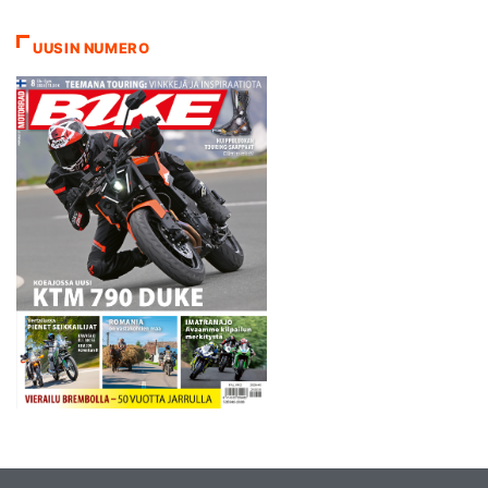
osakilpailussa ehtivät
hallitseva ranskalaismestari
UUSIN NUMERO
Antoine Meo ja Eero Remes.
Meo kukisti Espanjasta kaksi
kakkossijaa lievästä
kuumeesta…