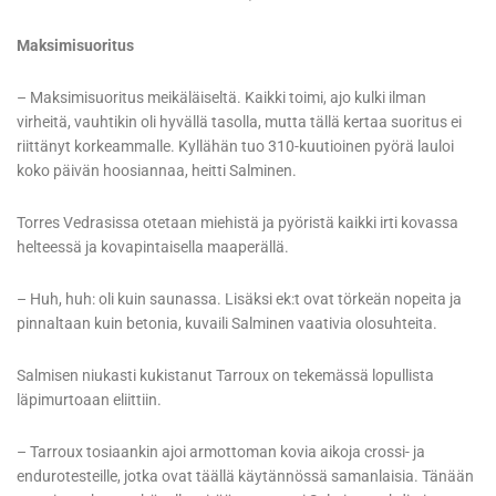
Maksimisuoritus
– Maksimisuoritus meikäläiseltä. Kaikki toimi, ajo kulki ilman
virheitä, vauhtikin oli hyvällä tasolla, mutta tällä kertaa suoritus ei
riittänyt korkeammalle. Kyllähän tuo 310-kuutioinen pyörä lauloi
koko päivän hoosiannaa, heitti Salminen.
Torres Vedrasissa otetaan miehistä ja pyöristä kaikki irti kovassa
helteessä ja kovapintaisella maaperällä.
– Huh, huh: oli kuin saunassa. Lisäksi ek:t ovat törkeän nopeita ja
pinnaltaan kuin betonia, kuvaili Salminen vaativia olosuhteita.
Salmisen niukasti kukistanut Tarroux on tekemässä lopullista
läpimurtoaan eliittiin.
– Tarroux tosiaankin ajoi armottoman kovia aikoja crossi- ja
endurotesteille, jotka ovat täällä käytännössä samanlaisia. Tänään