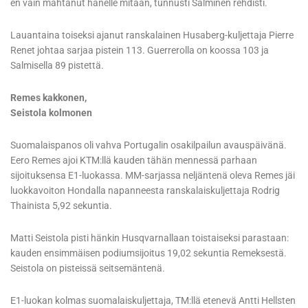
en vain mahtanut hänelle mitään, tunnusti Salminen rehdisti.
Lauantaina toiseksi ajanut ranskalainen Husaberg-kuljettaja Pierre
Renet johtaa sarjaa pistein 113. Guerrerolla on koossa 103 ja
Salmisella 89 pistettä.
Remes kakkonen,
Seistola kolmonen
Suomalaispanos oli vahva Portugalin osakilpailun avauspäivänä.
Eero Remes ajoi KTM:llä kauden tähän mennessä parhaan
sijoituksensa E1-luokassa. MM-sarjassa neljäntenä oleva Remes jäi
luokkavoiton Hondalla napanneesta ranskalaiskuljettaja Rodrig
Thainista 5,92 sekuntia.
Matti Seistola pisti hänkin Husqvarnallaan toistaiseksi parastaan:
kauden ensimmäisen podiumsijoitus 19,02 sekuntia Remeksestä.
Seistola on pisteissä seitsemäntenä.
E1-luokan kolmas suomalaiskuljettaja, TM:llä etenevä Antti Hellsten