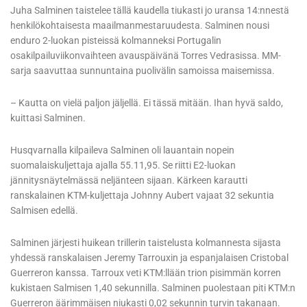
Juha Salminen taistelee tällä kaudella tiukasti jo uransa 14:nnestä
henkilökohtaisesta maailmanmestaruudesta. Salminen nousi
enduro 2-luokan pisteissä kolmanneksi Portugalin
osakilpailuviikonvaihteen avauspäivänä Torres Vedrasissa. MM-
sarja saavuttaa sunnuntaina puolivälin samoissa maisemissa.
– Kautta on vielä paljon jäljellä. Ei tässä mitään. Ihan hyvä saldo,
kuittasi Salminen.
Husqvarnalla kilpaileva Salminen oli lauantain nopein
suomalaiskuljettaja ajalla 55.11,95. Se riitti E2-luokan
jännitysnäytelmässä neljänteen sijaan. Kärkeen karautti
ranskalainen KTM-kuljettaja Johnny Aubert vajaat 32 sekuntia
Salmisen edellä.
Salminen järjesti huikean trillerin taistelusta kolmannesta sijasta
yhdessä ranskalaisen Jeremy Tarrouxin ja espanjalaisen Cristobal
Guerreron kanssa. Tarroux veti KTM:llään trion pisimmän korren
kukistaen Salmisen 1,40 sekunnilla. Salminen puolestaan piti KTM:n
Guerreron äärimmäisen niukasti 0,02 sekunnin turvin takanaan.