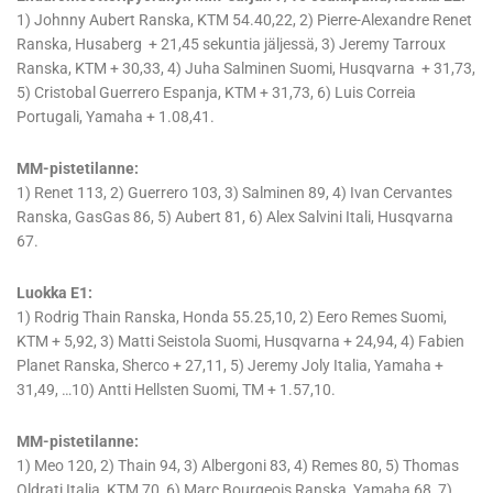
1) Johnny Aubert Ranska, KTM 54.40,22, 2) Pierre-Alexandre Renet
Ranska, Husaberg + 21,45 sekuntia jäljessä, 3) Jeremy Tarroux
Ranska, KTM + 30,33, 4) Juha Salminen Suomi, Husqvarna + 31,73,
5) Cristobal Guerrero Espanja, KTM + 31,73, 6) Luis Correia
Portugali, Yamaha + 1.08,41.
MM-pistetilanne:
1) Renet 113, 2) Guerrero 103, 3) Salminen 89, 4) Ivan Cervantes
Ranska, GasGas 86, 5) Aubert 81, 6) Alex Salvini Itali, Husqvarna
67.
Luokka E1:
1) Rodrig Thain Ranska, Honda 55.25,10, 2) Eero Remes Suomi,
KTM + 5,92, 3) Matti Seistola Suomi, Husqvarna + 24,94, 4) Fabien
Planet Ranska, Sherco + 27,11, 5) Jeremy Joly Italia, Yamaha +
31,49, …10) Antti Hellsten Suomi, TM + 1.57,10.
MM-pistetilanne:
1) Meo 120, 2) Thain 94, 3) Albergoni 83, 4) Remes 80, 5) Thomas
Oldrati Italia, KTM 70, 6) Marc Bourgeois Ranska, Yamaha 68, 7)