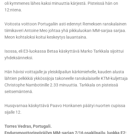
oli kymmenes lähes kaksi minuuttia kärjestä. Pisteissä hän on
12:ntena.
Voitosta voittoon Portugaliin asti edennyt Remeksen ranskalainen
tiimikaveri Antoine Meo johtaa yhä pikkuluokan MM-sarjaa sarjaa.
Meon kohtaloksi koitui keskeytys lauantaina.
Isossa, eli E3-luokassa Betaa käskyttävä Marko Tarkkala sijoittui
yhdeksänneksi.
Hän hävisi voittajalle ja yleiskilpailun kärkimiehelle, kauden alusta
lähtien pelkkkiä ykkössijoja takoneelle ranskalaiselle KTM-kuljettaja
Christophe Nambotinille 2.33 minuuttia. Tarkkala on pisteissä
seitsemäntenä.
Husqvarnaa käskyttävä Paavo Honkanen päätyi nuorten cupissa
sijalle 12.
Torres Vedras, Portugali.
Enduromoottoripyöräilyn MM-sarjan 7/16 osakilpailu, luokka E2: