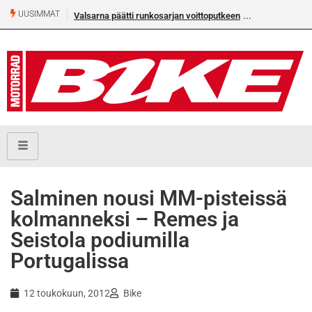
UUSIMMAT
Valsarna päätti runkosarjan voittoputkeen
Älä missaa täm
numeroa!
Salminen nousi MM-pisteissä
kolmanneksi – Remes ja
Seistola podiumilla
Portugalissa
12 toukokuun, 2012
Bike