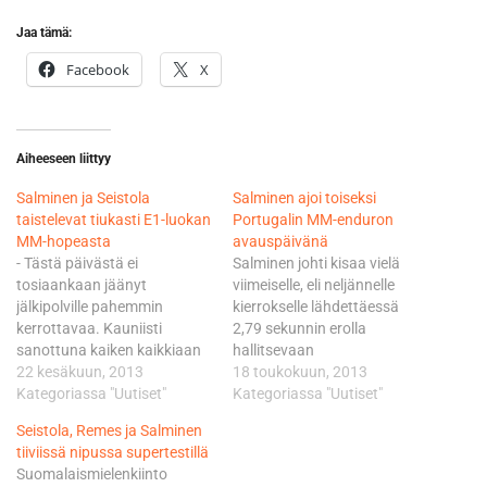
Jaa tämä:
Facebook
X
Aiheeseen liittyy
Salminen ja Seistola
Salminen ajoi toiseksi
taistelevat tiukasti E1-luokan
Portugalin MM-enduron
MM-hopeasta
avauspäivänä
- Tästä päivästä ei
Salminen johti kisaa vielä
tosiaankaan jäänyt
viimeiselle, eli neljännelle
jälkipolville pahemmin
kierrokselle lähdettäessä
kerrottavaa. Kauniisti
2,79 sekunnin erolla
sanottuna kaiken kaikkiaan
hallitsevaan
huono päivä, harmitteli
22 kesäkuun, 2013
ranskalaismestariin, jolle
18 toukokuun, 2013
pisteissä toisena oleva
Kategoriassa "Uutiset"
ykkössija oli jo kauden
Kategoriassa "Uutiset"
Salminen. Husqvarnalla
kuudes. - Ei tässä
Seistola, Remes ja Salminen
kilpaileva Salminen kohensi
kuitenkaan olla suinkaan
tiiviissä nipussa supertestillä
kolmannella, eli viimeisellä
mitenkään murheen
Suomalaismielenkiinto
kierroksella vauhtiaan,
murtamia, vaan ihan