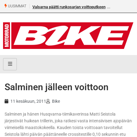
UUSIMMAT
Valsarna päätti runkosarjan voittoputkeen
Älä missaa täm
numeroa!
Salminen jälleen voittoon
11 kesäkuun, 2011
Bike
Salminen ja hänen Husqvarna-tiimikaverinsa Matti Seistola
järjestivät huikean trillerin, joka ratkesi vasta intensiivisen ajopäivän
viimeisellä maastokokeella. Kauden toista voittoaan tavoitellut
Seistola lähti päivän päättäneelle crossitestille 0,10 sekunnin etu