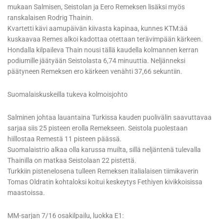
mukaan Salmisen, Seistolan ja Eero Remeksen lisäksi myös
ranskalaisen Rodrig Thainin.
Kvartetti kävi aamupäivän kiivasta kapinaa, kunnes KTM:ää
kuskaavaa Remes alkoi kadottaa otettaan terävimpään kärkeen.
Hondalla kilpaileva Thain nousi tällä kaudella kolmannen kerran
podiumille jäätyään Seistolasta 6,74 minuuttia. Neljänneksi
päätyneen Remeksen ero kärkeen venähti 37,66 sekuntiin.
Suomalaiskuskeilla tukeva kolmoisjohto
Salminen johtaa lauantaina Turkissa kauden puolivälin saavuttavaa
sarjaa siis 25 pisteen erolla Remekseen. Seistola puolestaan
hiillostaa Remestä 11 pisteen päässä.
Suomalaistrio alkaa olla karussa muilta, sillä neljäntenä tulevalla
Thainilla on matkaa Seistolaan 22 pistettä.
Turkkiin pistenelosena tulleen Remeksen italialaisen tiimikaverin
Tomas Oldratin kohtaloksi koitui keskeytys Fethiyen kivikkoisissa
maastoissa.
MM-sarjan 7/16 osakilpailu, luokka E1: