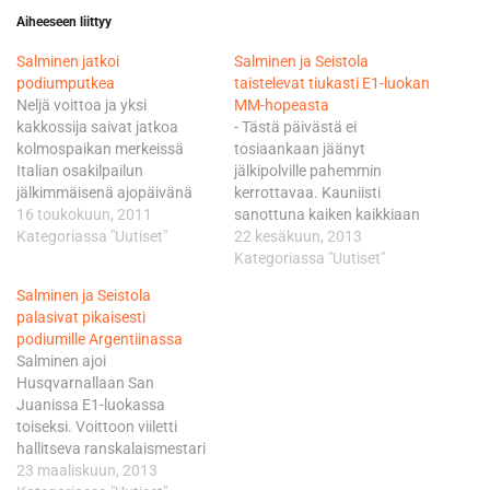
Aiheeseen liittyy
Salminen jatkoi
Salminen ja Seistola
podiumputkea
taistelevat tiukasti E1-luokan
Neljä voittoa ja yksi
MM-hopeasta
kakkossija saivat jatkoa
- Tästä päivästä ei
kolmospaikan merkeissä
tosiaankaan jäänyt
Italian osakilpailun
jälkipolville pahemmin
jälkimmäisenä ajopäivänä
kerrottavaa. Kauniisti
Sisilian Francavillassa. -En
16 toukokuun, 2011
sanottuna kaiken kaikkiaan
voi olla tähän sijoitukseen
Kategoriassa "Uutiset"
huono päivä, harmitteli
22 kesäkuun, 2013
suuremmin pettynyt
pisteissä toisena oleva
Kategoriassa "Uutiset"
varsinkaan siinä mielessä,
Salminen. Husqvarnalla
Salminen ja Seistola
että ylsin podiumille vähän
kilpaileva Salminen kohensi
palasivat pikaisesti
huonompanakin päivänä.
kolmannella, eli viimeisellä
podiumille Argentiinassa
Salminen johti luokkaansa
kierroksella vauhtiaan,
Salminen ajoi
vielä ensimmäisen
mutta kaksi ensimmäistä
Husqvarnallaan San
kierroksen jälkeen, kunnes
kulkivat alakanttiin. - Pyöräni
Juanissa E1-luokassa
pelin henki muuttui toisella
sammui ensimmäisellä
toiseksi. Voittoon viiletti
crossitestillä. - Kaaduin
extremellä ja aikaa
hallitseva ranskalaismestari
vallista irtokiville ja
tuhraantui sahatessani sitä
Antoine Meo, joka korjasi
23 maaliskuun, 2013
tussasin…
käyntiin. Toisella extremellä