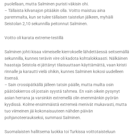
puolellaan, mutta Salminen puristi väkisin ohi.
– Tällaista kilvanajon pitääkin olla. Voitto maistuu aina
paremmalta, kun se tulee tällaisen taistelun jälkeen, myhäili
Seistolan 2,10 sekunnilla peitonnut Salminen.
Voitto oli karata extreme-testillä
Salminen johti kisaa viimeiselle kierrokselle lähdettäessä seitsemällä
sekunnilla, kunnes terävin vire oli kadota kohtalokkaasti. Nälkäinen
haastaja Seistola ei jättänyt tilaisuuttaan käyttämättä, vaan kiristi
rinnalle ja karautti vielä ohikin, kunnes Salminen kokosi uudelleen
itsensä.
– Sain crossipätkällä jälleen tatsin päälle, mutta muilta osin
päätöskierros oli jostain syystä tahmea. En vain oikein pysynyt
asian herrana ja varsinkin extremellä olin enemmänkin pyörän
kyydissä. Kolme ensimmäistä extremeä menivät mukavasti, mutta
tuo viimeinen jäi kokonaisuuteen nähden päivän
pohjanoteeraukseksi, summasi Salminen.
Suomalaisten hallitsema luokka toi Turkissa voittotaisteluun