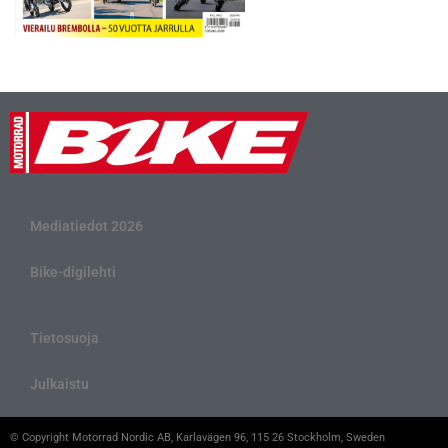
Mediatiedot 2026
Bike-digilehti
Tietosuoja
Julkaistu
© Copyright Motorrad Nordic AB, Karlavägen 96, 115 26 Stockholm, Sweden