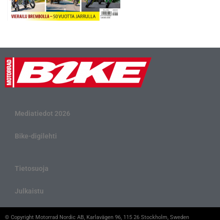
Mediatiedot 2026
Bike-digilehti
Tietosuoja
Julkaistu
© Copyright Motorrad Nordic AB, Karlavägen 96, 115 26 Stockholm, Sweden