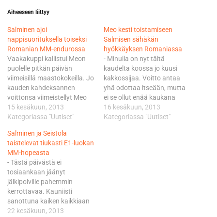
Aiheeseen liittyy
Salminen ajoi
Meo kesti toistamiseen
nappisuorituksella toiseksi
Salmisen sähäkän
Romanian MM-endurossa
hyökkäyksen Romaniassa
Vaakakuppi kallistui Meon
- Minulla on nyt tältä
puolelle pitkän päivän
kaudelta koossa jo kuusi
viimeisillä maastokokeilla. Jo
kakkossijaa. Voitto antaa
kauden kahdeksannen
yhä odottaa itseään, mutta
voittonsa viimeistellyt Meo
ei se ollut enää kaukana
sai huokaista helpotuksesta
15 kesäkuun, 2013
täällä helteisessä
16 kesäkuun, 2013
pystyttyään pitämään
Kategoriassa "Uutiset"
Romaniassakaan. Olen
Kategoriassa "Uutiset"
haastajansa 7,13 sekunnin
todella tyytyväinen näihin
Salminen ja Seistola
turvin takanaan. Salminen
kahteen päivään. Ajo ja ajat
taistelevat tiukasti E1-luokan
oli pitkään kiinni kauden
pysyivät koko ajan hyvällä
MM-hopeasta
avausvoitossaan, mutta
tasolla ilman virheitä, sanoi
- Tästä päivästä ei
Meo puristi tarvittavat
Salminen. Buzaussa ajettu
tosiaankaan jäänyt
sekunnit edukseen lähinnä
kauden kolmanneksi
jälkipolville pahemmin
kahdella viimeisellä
viimeinen
kerrottavaa. Kauniisti
endurotestillä. - Hyvä,
osakilpailuviikonvaihde
sanottuna kaiken kaikkiaan
erittäin hyvä vääntö
jatkui Salmisen…
huono päivä, harmitteli
22 kesäkuun, 2013
voitosta. Tämä olisi ollut