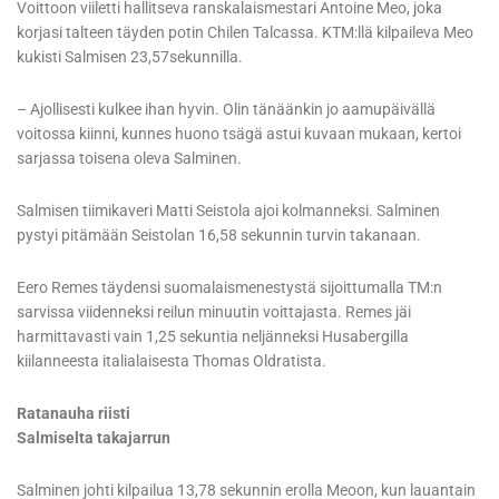
Voittoon viiletti hallitseva ranskalaismestari Antoine Meo, joka
korjasi talteen täyden potin Chilen Talcassa. KTM:llä kilpaileva Meo
kukisti Salmisen 23,57sekunnilla.
– Ajollisesti kulkee ihan hyvin. Olin tänäänkin jo aamupäivällä
voitossa kiinni, kunnes huono tsägä astui kuvaan mukaan, kertoi
sarjassa toisena oleva Salminen.
Salmisen tiimikaveri Matti Seistola ajoi kolmanneksi. Salminen
pystyi pitämään Seistolan 16,58 sekunnin turvin takanaan.
Eero Remes täydensi suomalaismenestystä sijoittumalla TM:n
sarvissa viidenneksi reilun minuutin voittajasta. Remes jäi
harmittavasti vain 1,25 sekuntia neljänneksi Husabergilla
kiilanneesta italialaisesta Thomas Oldratista.
Ratanauha riisti
Salmiselta takajarrun
Salminen johti kilpailua 13,78 sekunnin erolla Meoon, kun lauantain