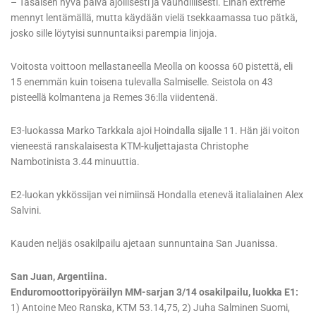
– Tasaisen hyvä päivä ajollisesti ja vauhdillisesti. Eihän extreme
mennyt lentämällä, mutta käydään vielä tsekkaamassa tuo pätkä,
josko sille löytyisi sunnuntaiksi parempia linjoja.
Voitosta voittoon mellastaneella Meolla on koossa 60 pistettä, eli
15 enemmän kuin toisena tulevalla Salmiselle. Seistola on 43
pisteellä kolmantena ja Remes 36:lla viidentenä.
E3-luokassa Marko Tarkkala ajoi Hoindalla sijalle 11. Hän jäi voiton
vieneestä ranskalaisesta KTM-kuljettajasta Christophe
Nambotinista 3.44 minuuttia.
E2-luokan ykkössijan vei nimiinsä Hondalla etenevä italialainen Alex
Salvini.
Kauden neljäs osakilpailu ajetaan sunnuntaina San Juanissa.
San Juan, Argentiina.
Enduromoottoripyöräilyn MM-sarjan 3/14 osakilpailu, luokka E1:
1) Antoine Meo Ranska, KTM 53.14,75, 2) Juha Salminen Suomi,