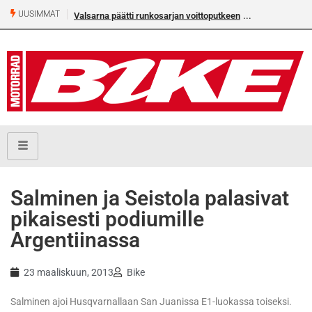
UUSIMMAT
Valsarna päätti runkosarjan voittoputkeen
Älä missaa täm
numeroa!
Salminen ja Seistola palasivat
pikaisesti podiumille
Argentiinassa
23 maaliskuun, 2013
Bike
Salminen ajoi Husqvarnallaan San Juanissa E1-luokassa toiseksi.