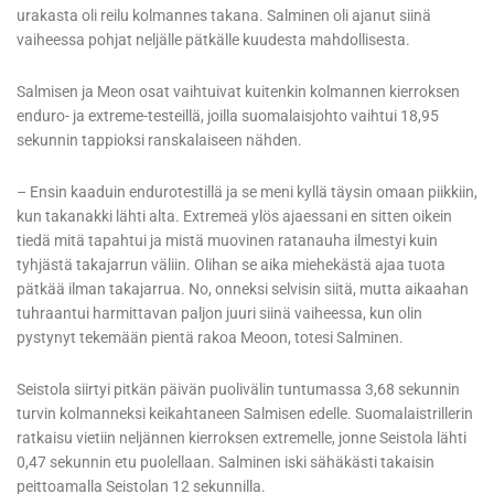
urakasta oli reilu kolmannes takana. Salminen oli ajanut siinä
vaiheessa pohjat neljälle pätkälle kuudesta mahdollisesta.
Salmisen ja Meon osat vaihtuivat kuitenkin kolmannen kierroksen
enduro- ja extreme-testeillä, joilla suomalaisjohto vaihtui 18,95
sekunnin tappioksi ranskalaiseen nähden.
– Ensin kaaduin endurotestillä ja se meni kyllä täysin omaan piikkiin,
kun takanakki lähti alta. Extremeä ylös ajaessani en sitten oikein
tiedä mitä tapahtui ja mistä muovinen ratanauha ilmestyi kuin
tyhjästä takajarrun väliin. Olihan se aika miehekästä ajaa tuota
pätkää ilman takajarrua. No, onneksi selvisin siitä, mutta aikaahan
tuhraantui harmittavan paljon juuri siinä vaiheessa, kun olin
pystynyt tekemään pientä rakoa Meoon, totesi Salminen.
Seistola siirtyi pitkän päivän puolivälin tuntumassa 3,68 sekunnin
turvin kolmanneksi keikahtaneen Salmisen edelle. Suomalaistrillerin
ratkaisu vietiin neljännen kierroksen extremelle, jonne Seistola lähti
0,47 sekunnin etu puolellaan. Salminen iski sähäkästi takaisin
peittoamalla Seistolan 12 sekunnilla.