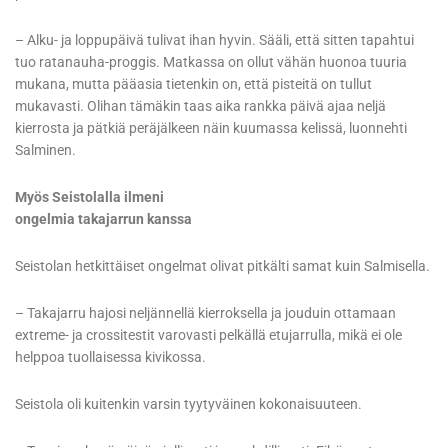
– Alku- ja loppupäivä tulivat ihan hyvin. Sääli, että sitten tapahtui
tuo ratanauha-proggis. Matkassa on ollut vähän huonoa tuuria
mukana, mutta pääasia tietenkin on, että pisteitä on tullut
mukavasti. Olihan tämäkin taas aika rankka päivä ajaa neljä
kierrosta ja pätkiä peräjälkeen näin kuumassa kelissä, luonnehti
Salminen.
Myös Seistolalla ilmeni
ongelmia takajarrun kanssa
Seistolan hetkittäiset ongelmat olivat pitkälti samat kuin Salmisella.
– Takajarru hajosi neljännellä kierroksella ja jouduin ottamaan
extreme- ja crossitestit varovasti pelkällä etujarrulla, mikä ei ole
helppoa tuollaisessa kivikossa.
Seistola oli kuitenkin varsin tyytyväinen kokonaisuuteen.