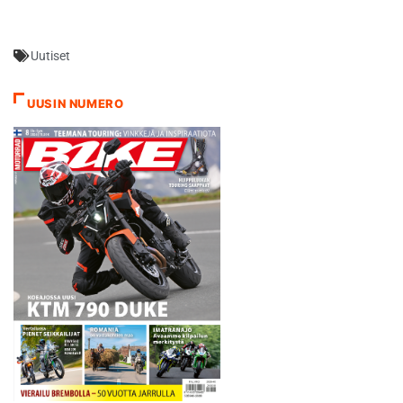
Bull Ringille kaksipäiväisen
moitteettomasti, mutta nyt
testijakson 19.-20.
kaikki…
heinäkuuta ja taatusti
Uutiset
hyvällä syyllä. Reilun neljän
kilometrin mittainen
itävaltalaisbaana tarjoaa
UUSIN NUMERO
tiukan haasteen kuljettajien
ohella renkaille, sillä radan
yhdeksästä kaarteesta
ainoastaan kaksi…