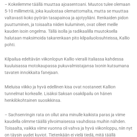
– Kokeilemme täällä muuttaa ajoasentoani. Muutos tulee olemaan
5-10 millimetriä, joka kuulostaa olemattomalta, mutta se muuttaa
valtavasti koko pyörän tasapainoa ja ajotyyliäni. Renkaiden pidon
puuttuminen, ja toisaalta niiden kuluminen, ovat olleet meille
kauden isoin ongelma. Tällä isolla ja radikaalilla muutoksella
halutaan maksimoida takarenkaan pito kilpailuolosuhteissa, Kallio
pohti.
Kilpailua edeltävän viikonlopun Kallio vieraili Italiassa kahdessa
kuuluisassa motokaupassa pukuvalmistajansa Ixonin kutsumana
tavaten innokkaita fanejaan.
Mieluisa viikko ja hyvä edellinen kisa ovat nostaneet Kallion
tunnelmat korkealle. Lisäksi Saksan osakilpailu on hänen
henkilökohtainen suosikkinsa.
– Sachsenringin rata on ollut aina minulle kaikista paras ja viime
kaudella olimme täällä ylivoimaisessa vauhdissa muihin nähden.
Toisaalta, vaikka viime vuonna oli vahva ja hyvä viikonloppu, niin nyt
on täysin uudet kuviot. Tietenkään ei vielä tiedä, mitä täällä