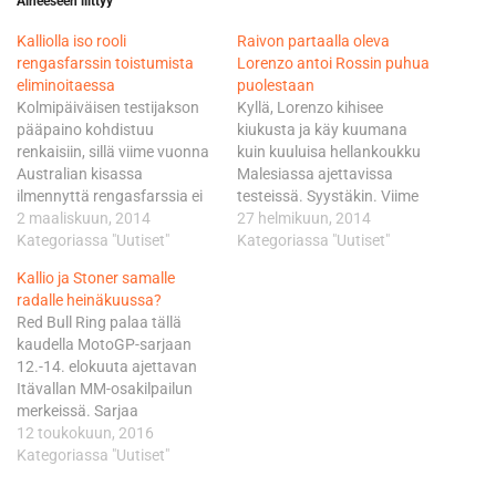
Aiheeseen liittyy
Kalliolla iso rooli
Raivon partaalla oleva
rengasfarssin toistumista
Lorenzo antoi Rossin puhua
eliminoitaessa
puolestaan
Kolmipäiväisen testijakson
Kyllä, Lorenzo kihisee
pääpaino kohdistuu
kiukusta ja käy kuumana
renkaisiin, sillä viime vuonna
kuin kuuluisa hellankoukku
Australian kisassa
Malesiassa ajettavissa
ilmennyttä rengasfarssia ei
testeissä. Syystäkin. Viime
haluta kokea uudelleen enää
2 maaliskuun, 2014
vuonna MM-hopeaa ja
27 helmikuun, 2014
tänä vuonna. - Viime
Kategoriassa "Uutiset"
kahdeksan
Kategoriassa "Uutiset"
vuonnahan Moto2-luokan
osakilpailuvoittoa Yamahalla
Kallio ja Stoner samalle
kisamittaa lyhennettiin 13
viimeistellyt Lorenzo
radalle heinäkuussa?
kierrokseen, sillä
osoittaa Sepangin
Red Bull Ring palaa tällä
rengasvalmistaja ei pystynyt
ratavarikolla tuimasti ja
kaudella MotoGP-sarjaan
takamaan renkaiden
syyttävällä sormella
12.-14. elokuuta ajettavan
turvallisuutta enää sen
rengasvalmistaja
Itävallan MM-osakilpailun
jälkeen. Radan uusi asvaltti
Bridgestonen suuntaan.
merkeissä. Sarjaa
kulutti renkaita ihmeellisesti
Kolme viikkoa sitten samalla
hallinnoiva Dorna sekä
12 toukokuun, 2016
ja itsekin sain sen tuta, kun
radalla ajetuissa testeissä
rengasvalmistaja Michelin
Kategoriassa "Uutiset"
renkaista…
Bridgestonen kauden 2013
ovat päättäneet junailla Red
renkaat toimivat miltei