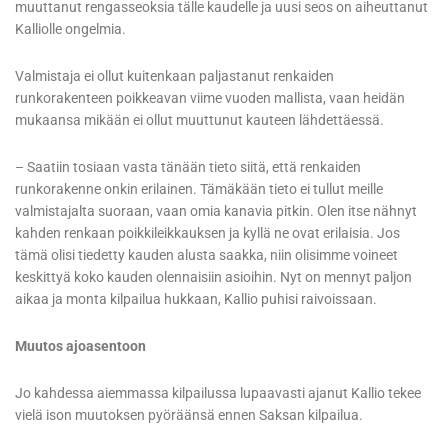
muuttanut rengasseoksia tälle kaudelle ja uusi seos on aiheuttanut
Kalliolle ongelmia.
Valmistaja ei ollut kuitenkaan paljastanut renkaiden
runkorakenteen poikkeavan viime vuoden mallista, vaan heidän
mukaansa mikään ei ollut muuttunut kauteen lähdettäessä.
– Saatiin tosiaan vasta tänään tieto siitä, että renkaiden
runkorakenne onkin erilainen. Tämäkään tieto ei tullut meille
valmistajalta suoraan, vaan omia kanavia pitkin. Olen itse nähnyt
kahden renkaan poikkileikkauksen ja kyllä ne ovat erilaisia. Jos
tämä olisi tiedetty kauden alusta saakka, niin olisimme voineet
keskittyä koko kauden olennaisiin asioihin. Nyt on mennyt paljon
aikaa ja monta kilpailua hukkaan, Kallio puhisi raivoissaan.
Muutos ajoasentoon
Jo kahdessa aiemmassa kilpailussa lupaavasti ajanut Kallio tekee
vielä ison muutoksen pyöräänsä ennen Saksan kilpailua.