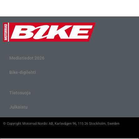
Mediatiedot 2026
Bike-digilehti
Tietosuoja
Julkaistu
© Copyright Motorrad Nordic AB, Karlavägen 96, 115 26 Stockholm, Sweden